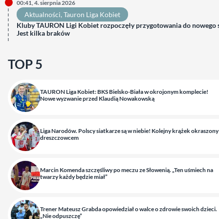
00:41, 4. sierpnia 2026
Aktualności
, 
Tauron Liga Kobiet
Kluby TAURON Ligi Kobiet rozpoczęły przygotowania do nowego 
Jest kilka braków
TOP 5
TAURON Liga Kobiet: BKS Bielsko-Biała w okrojonym komplecie!
Nowe wyzwanie przed Klaudią Nowakowską
Liga Narodów. Polscy siatkarze są w niebie! Kolejny krążek okraszony
dreszczowcem
Marcin Komenda szczęśliwy po meczu ze Słowenią. „Ten uśmiech na
twarzy każdy będzie miał”
Trener Mateusz Grabda opowiedział o walce o zdrowie swoich dzieci.
„Nie odpuszczę”