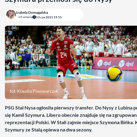
Izabela Domagalska
inf. własna
13 cze 2023 19:55
fot. Klaudia Piwowarczyk
PSG Stal Nysa ogłosiła pierwszy transfer. Do Nysy z Lubina p
się Kamil Szymura. Libero obecnie znajduje się na zgrupowan
reprezentacji Polski. W Stali zajmie miejsce Szymona Bińka.
Szymury ze Stalą opiewa na dwa sezony.