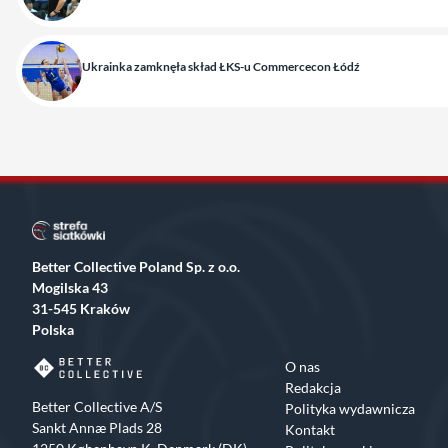
Ukrainka zamknęła skład ŁKS-u Commercecon Łódź
Better Collective Poland Sp. z o.o.
Mogilska 43
31-545 Kraków
Polska
O nas
Redakcja
Better Collective A/S
Polityka wydawnicza
Sankt Annæ Plads 28
Kontakt