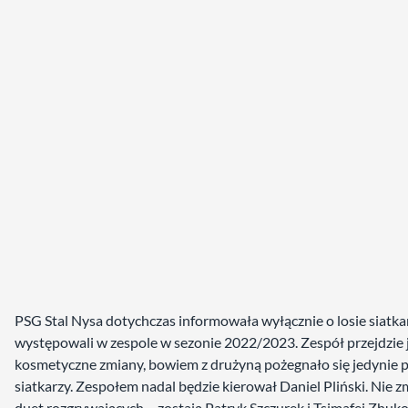
PSG Stal Nysa dotychczas informowała wyłącznie o losie siatkar
występowali w zespole w sezonie 2022/2023. Zespół przejdzie 
kosmetyczne zmiany, bowiem z drużyną pożegnało się jedynie p
siatkarzy. Zespołem nadal będzie kierował Daniel Pliński. Nie zm
duet rozgrywających – zostają Patryk Szczurek i Tsimafei Zhuko