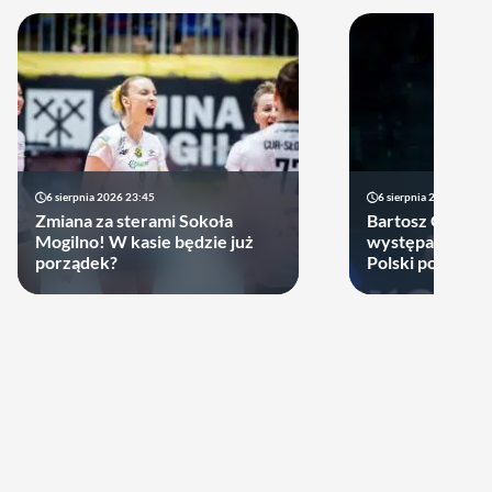
6 sierpnia 2026 23:45
6 sierpnia 2026 17:40
Zmiana za sterami Sokoła
Bartosz Gomułk
Mogilno! W kasie będzie już
występach w re
porządek?
Polski podjął de
zagra w najbliż