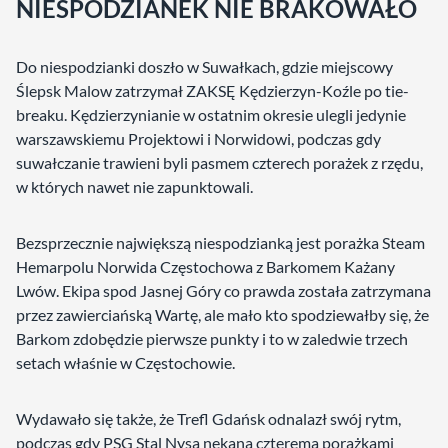
NIESPODZIANEK NIE BRAKOWAŁO
Do niespodzianki doszło w Suwałkach, gdzie miejscowy
Ślepsk Malow zatrzymał ZAKSĘ Kędzierzyn-Koźle po tie-
breaku. Kędzierzynianie w ostatnim okresie ulegli jedynie
warszawskiemu Projektowi i Norwidowi, podczas gdy
suwałczanie trawieni byli pasmem czterech porażek z rzędu,
w których nawet nie zapunktowali.
Bezsprzecznie największą niespodzianką jest porażka Steam
Hemarpolu Norwida Częstochowa z Barkomem Każany
Lwów. Ekipa spod Jasnej Góry co prawda została zatrzymana
przez zawierciańską Wartę, ale mało kto spodziewałby się, że
Barkom zdobędzie pierwsze punkty i to w zaledwie trzech
setach właśnie w Częstochowie.
Wydawało się także, że Trefl Gdańsk odnalazł swój rytm,
podczas gdy PSG Stal Nysa nękana czterema porażkami