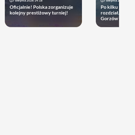
7 sierpnia 2026 14:18
7 sierpnia 2026 13:49
Oficjalnie! Polska zorganizuje
Po kilku latach 
kolejny prestiżowy turniej!
rozdział. Cupru
Gorzów może d