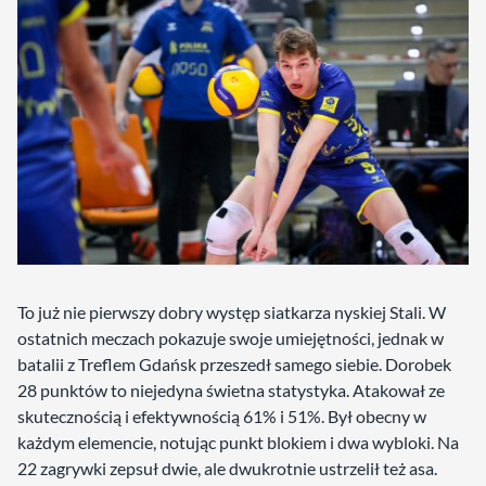
To już nie pierwszy dobry występ siatkarza nyskiej Stali. W
ostatnich meczach pokazuje swoje umiejętności, jednak w
batalii z Treflem Gdańsk przeszedł samego siebie. Dorobek
28 punktów to niejedyna świetna statystyka. Atakował ze
skutecznością i efektywnością 61% i 51%. Był obecny w
każdym elemencie, notując punkt blokiem i dwa wybloki. Na
22 zagrywki zepsuł dwie, ale dwukrotnie ustrzelił też asa.