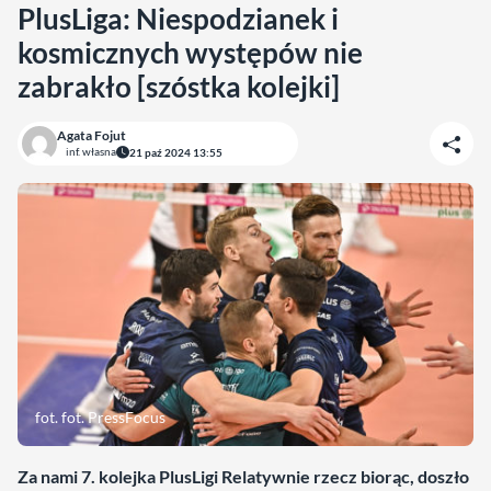
PlusLiga: Niespodzianek i
kosmicznych występów nie
zabrakło [szóstka kolejki]
Agata Fojut
inf. własna
21 paź 2024 13:55
fot. fot. PressFocus
Za nami 7. kolejka PlusLigi Relatywnie rzecz biorąc, doszło