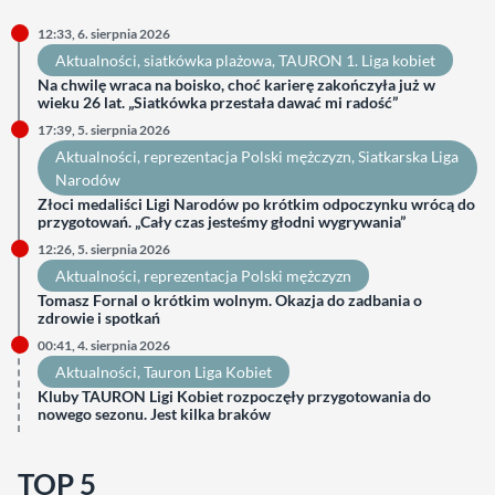
12:33, 6. sierpnia 2026
Aktualności
, 
siatkówka plażowa
, 
TAURON 1. Liga kobiet
Na chwilę wraca na boisko, choć karierę zakończyła już w
wieku 26 lat. „Siatkówka przestała dawać mi radość”
17:39, 5. sierpnia 2026
Aktualności
, 
reprezentacja Polski mężczyzn
, 
Siatkarska Liga
Narodów
Złoci medaliści Ligi Narodów po krótkim odpoczynku wrócą do
przygotowań. „Cały czas jesteśmy głodni wygrywania”
12:26, 5. sierpnia 2026
Aktualności
, 
reprezentacja Polski mężczyzn
Tomasz Fornal o krótkim wolnym. Okazja do zadbania o
zdrowie i spotkań
00:41, 4. sierpnia 2026
Aktualności
, 
Tauron Liga Kobiet
Kluby TAURON Ligi Kobiet rozpoczęły przygotowania do
nowego sezonu. Jest kilka braków
TOP 5