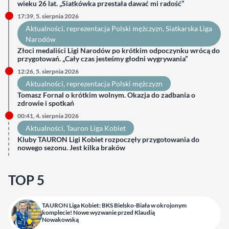
wieku 26 lat. „Siatkówka przestała dawać mi radość”
17:39, 5. sierpnia 2026
Aktualności
, 
reprezentacja Polski mężczyzn
, 
Siatkarska Liga
Narodów
Złoci medaliści Ligi Narodów po krótkim odpoczynku wrócą do
przygotowań. „Cały czas jesteśmy głodni wygrywania”
12:26, 5. sierpnia 2026
Aktualności
, 
reprezentacja Polski mężczyzn
Tomasz Fornal o krótkim wolnym. Okazja do zadbania o
zdrowie i spotkań
00:41, 4. sierpnia 2026
Aktualności
, 
Tauron Liga Kobiet
Kluby TAURON Ligi Kobiet rozpoczęły przygotowania do
nowego sezonu. Jest kilka braków
TOP 5
TAURON Liga Kobiet: BKS Bielsko-Biała w okrojonym
komplecie! Nowe wyzwanie przed Klaudią
Nowakowską