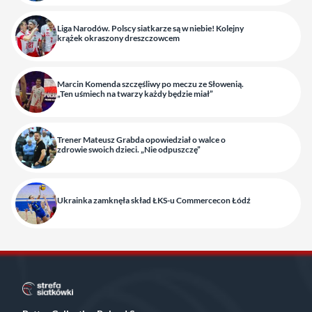
Liga Narodów. Polscy siatkarze są w niebie! Kolejny
krążek okraszony dreszczowcem
Marcin Komenda szczęśliwy po meczu ze Słowenią.
„Ten uśmiech na twarzy każdy będzie miał”
Trener Mateusz Grabda opowiedział o walce o
zdrowie swoich dzieci. „Nie odpuszczę”
Ukrainka zamknęła skład ŁKS-u Commercecon Łódź