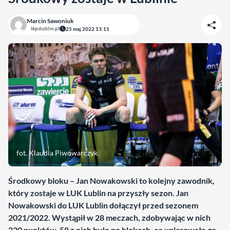
Marcin Sawoniuk
lkpslublin.pl
25 maj 2022 13:11
fot. Klaudia Piwowarczyk
Środkowy bloku – Jan Nowakowski to kolejny zawodnik,
który zostaje w LUK Lublin na przyszły sezon. Jan
Nowakowski do LUK Lublin dołączył przed sezonem
2021/2022. Wystąpił w 28 meczach, zdobywając w nich
220 punktów. 58 z nich było po blokach, co uplasowało go