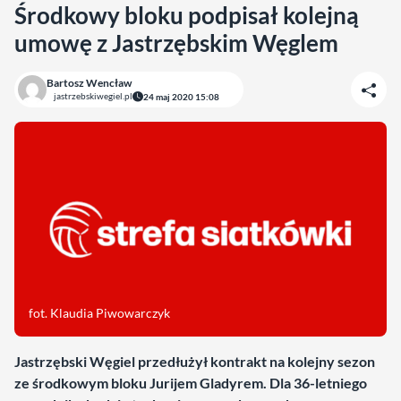
Środkowy bloku podpisał kolejną
umowę z Jastrzębskim Węglem
Bartosz Wencław
jastrzebskiwegiel.pl
24 maj 2020 15:08
fot. Klaudia Piwowarczyk
Jastrzębski Węgiel przedłużył kontrakt na kolejny sezon
ze środkowym bloku Jurijem Gladyrem. Dla 36-letniego