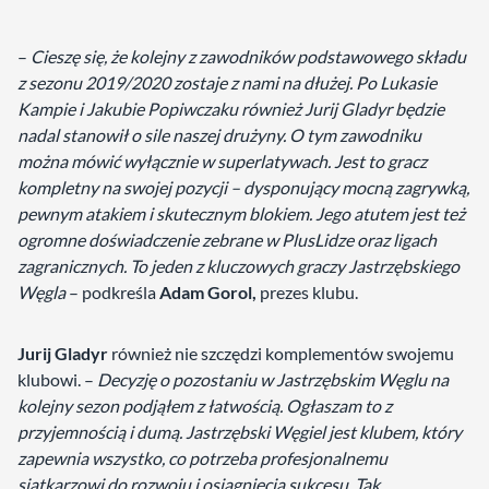
–
Cieszę się, że kolejny z zawodników podstawowego składu
z sezonu 2019/2020 zostaje z nami na dłużej. Po Lukasie
Kampie i Jakubie Popiwczaku również Jurij Gladyr będzie
nadal stanowił o sile naszej drużyny. O tym zawodniku
można mówić wyłącznie w superlatywach. Jest to gracz
kompletny na swojej pozycji – dysponujący mocną zagrywką,
pewnym atakiem i skutecznym blokiem. Jego atutem jest też
ogromne doświadczenie zebrane w PlusLidze oraz ligach
zagranicznych. To jeden z kluczowych graczy Jastrzębskiego
Węgla
– podkreśla
Adam Gorol,
prezes klubu.
Jurij Gladyr
również nie szczędzi komplementów swojemu
klubowi. –
Decyzję o pozostaniu w Jastrzębskim Węglu na
kolejny sezon podjąłem z łatwością. Ogłaszam to z
przyjemnością i dumą. Jastrzębski Węgiel jest klubem, który
zapewnia wszystko, co potrzeba profesjonalnemu
siatkarzowi do rozwoju i osiągnięcia sukcesu. Tak