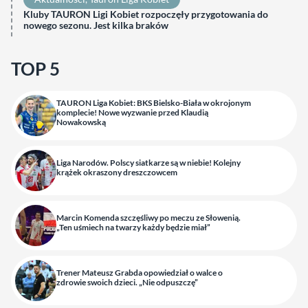
Kluby TAURON Ligi Kobiet rozpoczęły przygotowania do
nowego sezonu. Jest kilka braków
TOP 5
TAURON Liga Kobiet: BKS Bielsko-Biała w okrojonym
komplecie! Nowe wyzwanie przed Klaudią
Nowakowską
Liga Narodów. Polscy siatkarze są w niebie! Kolejny
krążek okraszony dreszczowcem
Marcin Komenda szczęśliwy po meczu ze Słowenią.
„Ten uśmiech na twarzy każdy będzie miał”
Trener Mateusz Grabda opowiedział o walce o
zdrowie swoich dzieci. „Nie odpuszczę”