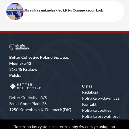
Ukrainka zamknęła skład ŁKS-u Commercecon Łódź
Better Collective Poland Sp. z o.o.
Mogilska 43
31-545 Kraków
Polska
O nas
Redakcja
Better Collective A/S
Polityka wydawnicza
Sankt Annæ Plads 28
Kontakt
1250 København K, Denmark (DK)
Polityka cookies
Polityka prywatności
Facebook
X
Instagram
TikTok
Ta strona korzysta z ciasteczek aby świadczyć usługi na
Copyrights 2015-2024 Strefa Siatkówki All rights reserved