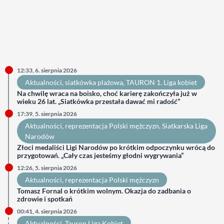
12:33, 6. sierpnia 2026
Aktualności
, 
siatkówka plażowa
, 
TAURON 1. Liga kobiet
Na chwilę wraca na boisko, choć karierę zakończyła już w
wieku 26 lat. „Siatkówka przestała dawać mi radość”
17:39, 5. sierpnia 2026
Aktualności
, 
reprezentacja Polski mężczyzn
, 
Siatkarska Liga
Narodów
Złoci medaliści Ligi Narodów po krótkim odpoczynku wrócą do
przygotowań. „Cały czas jesteśmy głodni wygrywania”
12:26, 5. sierpnia 2026
Aktualności
, 
reprezentacja Polski mężczyzn
Tomasz Fornal o krótkim wolnym. Okazja do zadbania o
zdrowie i spotkań
00:41, 4. sierpnia 2026
Aktualności
, 
Tauron Liga Kobiet