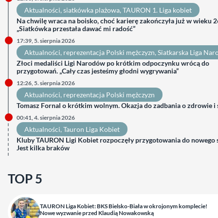
Aktualności
, 
siatkówka plażowa
, 
TAURON 1. Liga kobiet
Na chwilę wraca na boisko, choć karierę zakończyła już w wieku 26
„Siatkówka przestała dawać mi radość”
17:39, 5. sierpnia 2026
Aktualności
, 
reprezentacja Polski mężczyzn
, 
Siatkarska Liga Na
Złoci medaliści Ligi Narodów po krótkim odpoczynku wrócą do
przygotowań. „Cały czas jesteśmy głodni wygrywania”
12:26, 5. sierpnia 2026
Aktualności
, 
reprezentacja Polski mężczyzn
Tomasz Fornal o krótkim wolnym. Okazja do zadbania o zdrowie i
00:41, 4. sierpnia 2026
Aktualności
, 
Tauron Liga Kobiet
Kluby TAURON Ligi Kobiet rozpoczęły przygotowania do nowego 
Jest kilka braków
TOP 5
TAURON Liga Kobiet: BKS Bielsko-Biała w okrojonym komplecie!
Nowe wyzwanie przed Klaudią Nowakowską