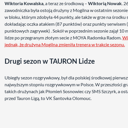
Wiktoria Kowalska
, a teraz ze środkową –
Wiktorią Nowak
. 2
zawodniczka była ostoją drużyny z Mogilna w ostatnim sezonie 
w bloku, którym zdobyła 44 punkty, ale także w grze na środku s
dokładając oczka atakiem (87 punktów) oraz punkty serwisem 
punktowych zagrywek) . Sokół w poprzednim sezonie zajął 10 m
lidze po przegranym złotym secie z MOYA Radomka Radom.
Wi
jednak, że drużyna Mogilna zmieniła trenera w trakcie sezonu.
Drugi sezon w TAURON Lidze
Ubiegły sezon rozgrywkowy, był dla polskiej środkowej pierws
najwyższym stopniu rozgrywkowym w Polsce. W przeszłości gr
takich drużynach jak Płomień Sosnowiec czy SMS Szczyrk, a ost
przed Tauron Ligą, to VK Šantovka Olomouc.