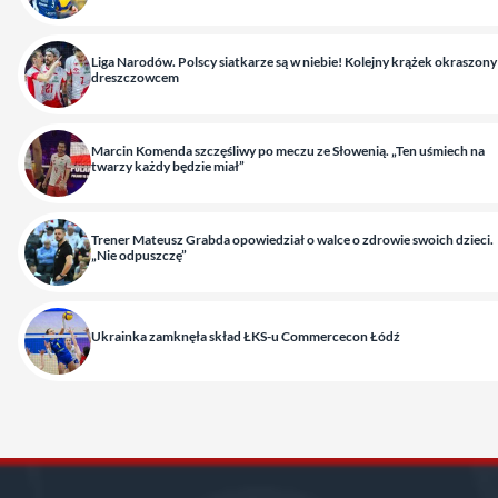
Liga Narodów. Polscy siatkarze są w niebie! Kolejny krążek okraszony
dreszczowcem
Marcin Komenda szczęśliwy po meczu ze Słowenią. „Ten uśmiech na
twarzy każdy będzie miał”
Trener Mateusz Grabda opowiedział o walce o zdrowie swoich dzieci.
„Nie odpuszczę”
Ukrainka zamknęła skład ŁKS-u Commercecon Łódź