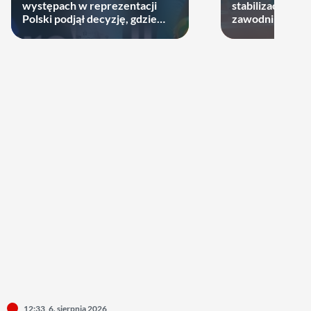
występach w reprezentacji
stabilizację. D
Polski podjął decyzję, gdzie
zawodników zost
zagra w najbliższych sezonach!
12:33, 6. sierpnia 2026