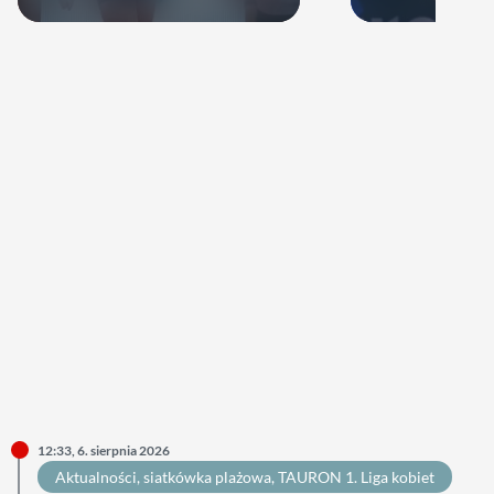
zagra w najbliż
12:33, 6. sierpnia 2026
Aktualności
, 
siatkówka plażowa
, 
TAURON 1. Liga kobiet