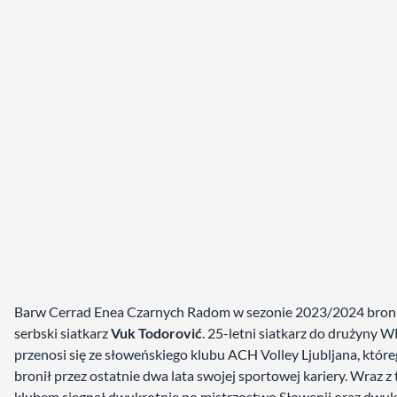
Barw Cerrad Enea Czarnych Radom w sezonie 2023/2024 broni
serbski siatkarz
Vuk Todorović
. 25-letni siatkarz do drużyny 
przenosi się ze słoweńskiego klubu ACH Volley Ljubljana, któr
bronił przez ostatnie dwa lata swojej sportowej kariery. Wraz z
klubem sięgnął dwukrotnie po mistrzostwo Słowenii oraz dwuk