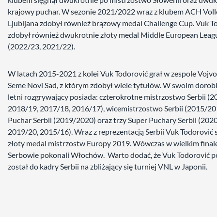
krajowy puchar. W sezonie 2021/2022 wraz z klubem ACH Voll
Ljubljana zdobył również brązowy medal Challenge Cup. Vuk T
zdobył również dwukrotnie złoty medal Middle European Leag
(2022/23, 2021/22).
W latach 2015-2021 z kolei Vuk Todorović grał w zespole Vojv
Seme Novi Sad, z którym zdobył wiele tytułów. W swoim dorob
letni rozgrywający posiada: czterokrotne mistrzostwo Serbii (2
2018/19, 2017/18, 2016/17), wicemistrzostwo Serbii (2015/20
Puchar Serbii (2019/2020) oraz trzy Super Puchary Serbii (202
2019/20, 2015/16). Wraz z reprezentacją Serbii Vuk Todorović 
złoty medal mistrzostw Europy 2019. Wówczas w wielkim final
Serbowie pokonali Włochów. Warto dodać, że Vuk Todorović 
został do kadry Serbii na zbliżający się turniej VNL w Japonii.