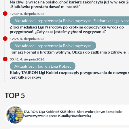
Na chwilę wraca na boisko, choć karierę zakończyła już w wieku 26
„Siatkówka przestała dawać mi radość”
17:39, 5. sierpnia 2026
Aktualności
, 
reprezentacja Polski mężczyzn
, 
Siatkarska Liga Na
Złoci medaliści Ligi Narodów po krótkim odpoczynku wrócą do
przygotowań. „Cały czas jesteśmy głodni wygrywania”
12:26, 5. sierpnia 2026
Aktualności
, 
reprezentacja Polski mężczyzn
Tomasz Fornal o krótkim wolnym. Okazja do zadbania o zdrowie i
00:41, 4. sierpnia 2026
Aktualności
, 
Tauron Liga Kobiet
Kluby TAURON Ligi Kobiet rozpoczęły przygotowania do nowego 
Jest kilka braków
TOP 5
TAURON Liga Kobiet: BKS Bielsko-Biała w okrojonym komplecie!
Nowe wyzwanie przed Klaudią Nowakowską