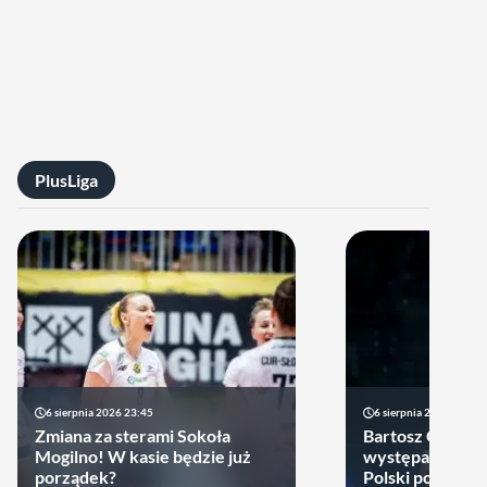
PlusLiga
6 sierpnia 2026 23:45
6 sierpnia 2026 17:40
Zmiana za sterami Sokoła
Bartosz Gomułk
Mogilno! W kasie będzie już
występach w re
porządek?
Polski podjął de