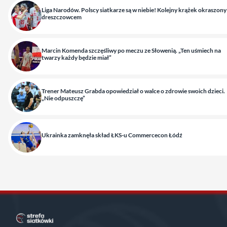
Liga Narodów. Polscy siatkarze są w niebie! Kolejny krążek okraszony
dreszczowcem
Marcin Komenda szczęśliwy po meczu ze Słowenią. „Ten uśmiech na
twarzy każdy będzie miał”
Trener Mateusz Grabda opowiedział o walce o zdrowie swoich dzieci.
„Nie odpuszczę”
Ukrainka zamknęła skład ŁKS-u Commercecon Łódź