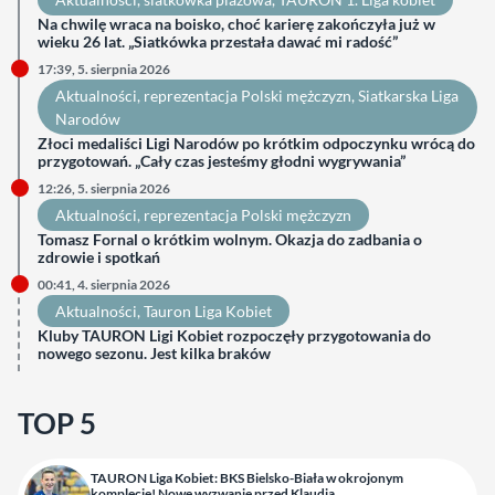
Na chwilę wraca na boisko, choć karierę zakończyła już w
wieku 26 lat. „Siatkówka przestała dawać mi radość”
17:39, 5. sierpnia 2026
Aktualności
, 
reprezentacja Polski mężczyzn
, 
Siatkarska Liga
Narodów
Złoci medaliści Ligi Narodów po krótkim odpoczynku wrócą do
przygotowań. „Cały czas jesteśmy głodni wygrywania”
12:26, 5. sierpnia 2026
Aktualności
, 
reprezentacja Polski mężczyzn
Tomasz Fornal o krótkim wolnym. Okazja do zadbania o
zdrowie i spotkań
00:41, 4. sierpnia 2026
Aktualności
, 
Tauron Liga Kobiet
Kluby TAURON Ligi Kobiet rozpoczęły przygotowania do
nowego sezonu. Jest kilka braków
TOP 5
TAURON Liga Kobiet: BKS Bielsko-Biała w okrojonym
komplecie! Nowe wyzwanie przed Klaudią