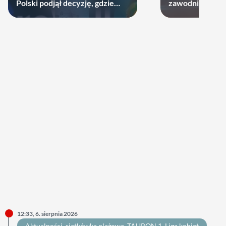
Polski podjął decyzję, gdzie
zawodników zost
zagra w najbliższych sezonach!
12:33, 6. sierpnia 2026
Aktualności
, 
siatkówka plażowa
, 
TAURON 1. Liga kobiet