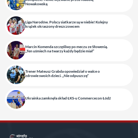
Nowakowską
Liga Narodów. Polscy siatkarze są w niebie! Kolejny
krążek okraszony dreszczowcem
Marcin Komenda szczęśliwy po meczu ze Słowenią.
„Ten uśmiech na twarzy każdy będzie miał”
Trener Mateusz Grabda opowiedział o walce o
zdrowie swoich dzieci. „Nie odpuszczę”
Ukrainka zamknęła skład ŁKS-u Commercecon Łódź