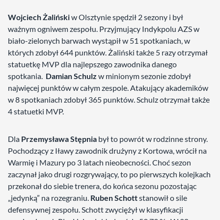
Wojciech Żaliński
w Olsztynie spędził 2 sezony i był
ważnym ogniwem zespołu. Przyjmujący Indykpolu AZS w
biało-zielonych barwach wystąpił w 51 spotkaniach, w
których zdobył 644 punktów. Żaliński także 5 razy otrzymał
statuetkę MVP dla najlepszego zawodnika danego
spotkania.
Damian Schulz
w minionym sezonie zdobył
najwięcej punktów w całym zespole. Atakujący akademików
w 8 spotkaniach zdobył 365 punktów. Schulz otrzymał także
4 statuetki MVP.
Dla
Przemysława Stępnia
był to powrót w rodzinne strony.
Pochodzący z Iławy zawodnik drużyny z Kortowa, wrócił na
Warmię i Mazury po 3 latach nieobecności. Choć sezon
zaczynał jako drugi rozgrywający, to po pierwszych kolejkach
przekonał do siebie trenera, do końca sezonu pozostając
„jedynką” na rozegraniu.
Ruben Schott
stanowił o sile
defensywnej zespołu. Schott zwyciężył w klasyfikacji