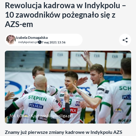
Rewolucja kadrowa w Indykpolu –
10 zawodników pożegnało się z
AZS-em
Izabela Domagalska
indykpolazs.pl
7 maj 2021 13:56
fot. Łukasz Kozłowski (plusliga.pl)
Znamy już pierwsze zmiany kadrowe w Indykpolu AZS