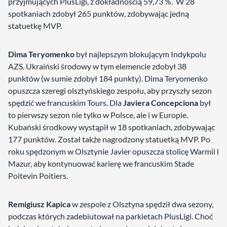
przyjmujących PlusLigi, z dokładnością 59,73 %. W 28
spotkaniach zdobył 265 punktów, zdobywając jedną
statuetkę MVP.
Dima Teryomenko
był najlepszym blokującym Indykpolu
AZS. Ukraiński środowy w tym elemencie zdobył 38
punktów (w sumie zdobył 184 punkty). Dima Teryomenko
opuszcza szeregi olsztyńskiego zespołu, aby przyszły sezon
spędzić we francuskim Tours. Dla
Javiera Concepciona
był
to pierwszy sezon nie tylko w Polsce, ale i w Europie.
Kubański środkowy wystąpił w 18 spotkaniach, zdobywając
177 punktów. Został także nagrodzony statuetką MVP. Po
roku spędzonym w Olsztynie Javier opuszcza stolicę Warmii i
Mazur, aby kontynuować karierę we francuskim Stade
Poitevin Poitiers.
Remigiusz Kapica
w zespole z Olsztyna spędził dwa sezony,
podczas których zadebiutował na parkietach PlusLigi. Choć