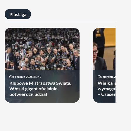
PlusLiga
8 sierpnia 2026 21:46
8 sierpnia 2026 19:22
Klubowe Mistrzostwa Świata.
Wielka impreza
Włoski gigant oficjalnie
wymagała wielk
potwierdził udział
– Czasem warto
swoje ręce