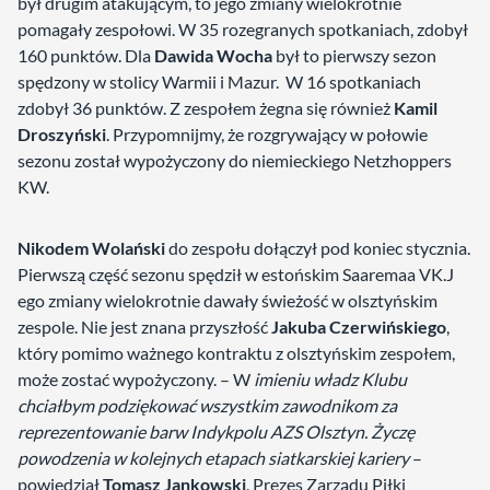
był drugim atakującym, to jego zmiany wielokrotnie
pomagały zespołowi. W 35 rozegranych spotkaniach, zdobył
160 punktów. Dla
Dawida Wocha
był to pierwszy sezon
spędzony w stolicy Warmii i Mazur. W 16 spotkaniach
zdobył 36 punktów. Z zespołem żegna się również
Kamil
Droszyński
. Przypomnijmy, że rozgrywający w połowie
sezonu został wypożyczony do niemieckiego Netzhoppers
KW.
Nikodem Wolański
do zespołu dołączył pod koniec stycznia.
Pierwszą część sezonu spędził w estońskim Saaremaa VK.J
ego zmiany wielokrotnie dawały świeżość w olsztyńskim
zespole. Nie jest znana przyszłość
Jakuba Czerwińskiego
,
który pomimo ważnego kontraktu z olsztyńskim zespołem,
może zostać wypożyczony. – W
imieniu władz Klubu
chciałbym podziękować wszystkim zawodnikom za
reprezentowanie barw Indykpolu AZS Olsztyn. Życzę
powodzenia w kolejnych etapach siatkarskiej kariery
–
powiedział
Tomasz Jankowski
, Prezes Zarządu Piłki