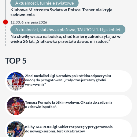
Aktualności
, 
turnieje światowe
Klubowe Mistrzosta Świata w Polsce. Trener nie kryje
zadowolenia
12:33, 6. sierpnia 2026
Aktualności
, 
siatkówka plażowa
, 
TAURON 1. Liga kobiet
Na chwilę wraca na boisko, choć karierę zakończyła już w
wieku 26 lat. „Siatkówka przestała dawać mi radość”
TOP 5
Złoci medaliści Ligi Narodów po krótkim odpoczynku
wrócą do przygotowań. „Cały czas jesteśmy głodni
wygrywania”
Tomasz Fornal o krótkim wolnym. Okazja do zadbania
o zdrowie i spotkań
Kluby TAURON Ligi Kobiet rozpoczęły przygotowania
do nowego sezonu. Jest kilka braków