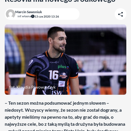
Marcin Sawoniuk
inf. własna
13 cze 2020 13:26
fot. Klaudia Piwowarczyk
– Ten sezon można podsumować jednym słowem –
niedosyt. Wszyscy wiemy, że sezon nie został dograny, a
apetyty mieliśmy na pewno na to, aby grać do maja, o
najwyższe cele, bo z taką myślą ta drużyna była budowana
– mówił ponad miesiąc temu Piotr Hain, były środkowy