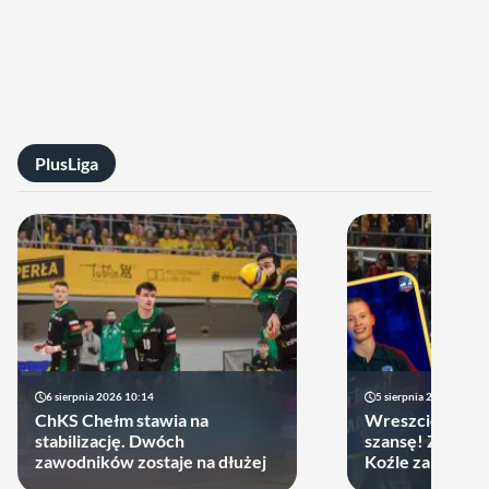
PlusLiga
6 sierpnia 2026 10:14
5 sierpnia 2026 20:47
ChKS Chełm stawia na
Wreszcie młodzi
stabilizację. Dwóch
szansę! ZAKSA 
zawodników zostaje na dłużej
Koźle zakontra
latka