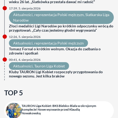
wieku 26 lat. „Siatkówka przestała dawać mi radość”
17:39, 5. sierpnia 2026
Aktualności
, 
reprezentacja Polski mężczyzn
, 
Siatkarska Liga
Narodów
Złoci medaliści Ligi Narodów po krótkim odpoczynku wrócą do
przygotowań. „Cały czas jesteśmy głodni wygrywania”
12:26, 5. sierpnia 2026
Aktualności
, 
reprezentacja Polski mężczyzn
Tomasz Fornal o krótkim wolnym. Okazja do zadbania o
zdrowie i spotkań
00:41, 4. sierpnia 2026
Aktualności
, 
Tauron Liga Kobiet
Kluby TAURON Ligi Kobiet rozpoczęły przygotowania do
nowego sezonu. Jest kilka braków
TOP 5
TAURON Liga Kobiet: BKS Bielsko-Biała w okrojonym
komplecie! Nowe wyzwanie przed Klaudią
Nowakowską