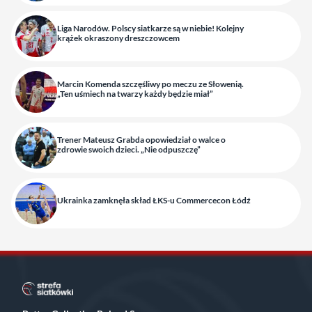
Liga Narodów. Polscy siatkarze są w niebie! Kolejny
krążek okraszony dreszczowcem
Marcin Komenda szczęśliwy po meczu ze Słowenią.
„Ten uśmiech na twarzy każdy będzie miał”
Trener Mateusz Grabda opowiedział o walce o
zdrowie swoich dzieci. „Nie odpuszczę”
Ukrainka zamknęła skład ŁKS-u Commercecon Łódź