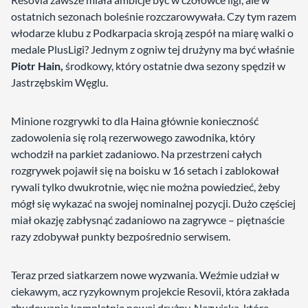
ostatnich sezonach boleśnie rozczarowywała. Czy tym razem
włodarze klubu z Podkarpacia skroją zespół na miarę walki o
medale PlusLigi? Jednym z ogniw tej drużyny ma być właśnie
Piotr Hain,
środkowy, który ostatnie dwa sezony spędził w
Jastrzębskim Węglu.
Minione rozgrywki to dla Haina głównie konieczność
zadowolenia się rolą rezerwowego zawodnika, który
wchodził na parkiet zadaniowo. Na przestrzeni całych
rozgrywek pojawił się na boisku w 16 setach i zablokował
rywali tylko dwukrotnie, więc nie można powiedzieć, żeby
mógł się wykazać na swojej nominalnej pozycji. Dużo częściej
miał okazję zabłysnąć zadaniowo na zagrywce – piętnaście
razy zdobywał punkty bezpośrednio serwisem.
Teraz przed siatkarzem nowe wyzwania. Weźmie udział w
ciekawym, acz ryzykownym projekcie Resovii, która zakłada
zbudowanie kompletnie nowej drużny. Nazwiska, które