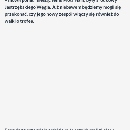
Jastrzębskiego Węgla. Już niebawem będziemy mogli się
przekonać, czy jego nowy zespół włączy się również do
walki o trofea.
Resovia zawsze miała ambicje być w czołówce ligi, ale w