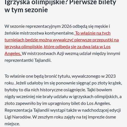
Igrzyska olimpijskie? Pierwsze bilety
w tym sezonie
W sezonie reprezentacyjnym 2026 odbędą się męskie i
żeńskie mistrzostwa kontynentalne.
To właśnie na tych
turniejach będzie można wywalczyć pierwsze przepustki na
igrzyska olimpijskie, które odbędą się za dwa lata w Los
Angeles.
W mistrzostwach Azji wezmą udział między innymi
reprezentantki Tajlandii.
To właśnie one będą bronić tytułu, wywalczonego w 2023
roku. Jeżeli udałoby im się ponownie sięgnąć po złoty krążek,
byłoby to dla nich historyczne osiągnięcie. Tajki bowiem
nigdy wcześniej nie brały udziału w igrzyskach olimpijskich, a
złoto zapewniło by im upragniony bilet do Los Angeles.
Reprezentacja Tajlandii wystąpi także w nadchodzącej edycji
Ligi Narodów. W zeszłym roku zajęły na tej imprezie ósme
miejsce.