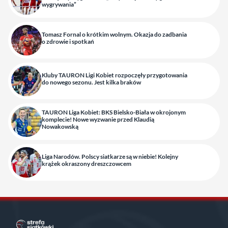
wygrywania”
Tomasz Fornal o krótkim wolnym. Okazja do zadbania
o zdrowie i spotkań
Kluby TAURON Ligi Kobiet rozpoczęły przygotowania
do nowego sezonu. Jest kilka braków
TAURON Liga Kobiet: BKS Bielsko-Biała w okrojonym
komplecie! Nowe wyzwanie przed Klaudią
Nowakowską
Liga Narodów. Polscy siatkarze są w niebie! Kolejny
krążek okraszony dreszczowcem