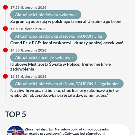
17:29, 8. sierpnia 2026
Aktualności
, 
siatkówka światowa
Za granicą uderzają w polskiego trenera! Ukrainka go broni
15:50, 8. sierpnia 2026
Aktualności
, 
siatkówka plażowa
, 
TAURON Liga
Grand Prix PGE: Jedni zaskoczyli, drudzy poniżej oczekiwań
14:33, 8. sierpnia 2026
Aktualności
, 
turnieje światowe
Klubowe Mistrzosta Świata w Polsce. Trener nie kryje
zadowolenia
12:33, 6. sierpnia 2026
Aktualności
, 
siatkówka plażowa
, 
TAURON 1. Liga kobiet
Na chwilę wraca na boisko, choć karierę zakończyła już w
wieku 26 lat. „Siatkówka przestała dawać mi radość”
TOP 5
Złoci medaliści Ligi Narodów po krótkim odpoczynku
wrócą do przygotowań. „Cały czas jesteśmy głodni