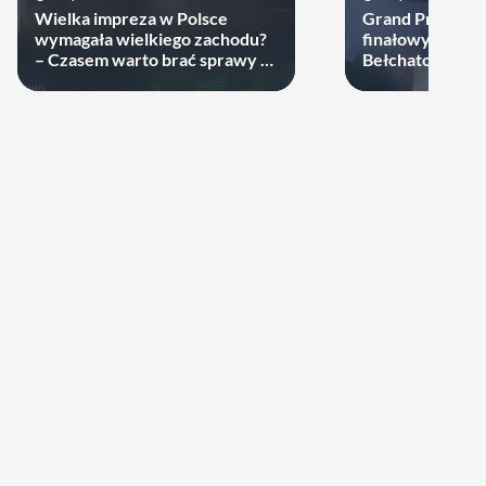
Wielka impreza w Polsce
Grand Prix PGE.
wymagała wielkiego zachodu?
finałowy wyłon
– Czasem warto brać sprawy w
Bełchatowianie 
swoje ręce
niepokonani.