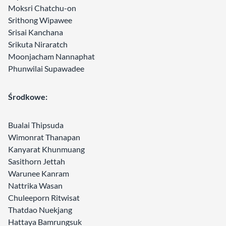
Moksri Chatchu-on
Srithong Wipawee
Srisai Kanchana
Srikuta Niraratch
Moonjacham Nannaphat
Phunwilai Supawadee
Środkowe:
Bualai Thipsuda
Wimonrat Thanapan
Kanyarat Khunmuang
Sasithorn Jettah
Warunee Kanram
Nattrika Wasan
Chuleeporn Ritwisat
Thatdao Nuekjang
Hattaya Bamrungsuk