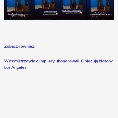
Zobacz również:
Wicemistrzowie olimpijscy uhonorowali. Obiecują złoto w
Los Angeles