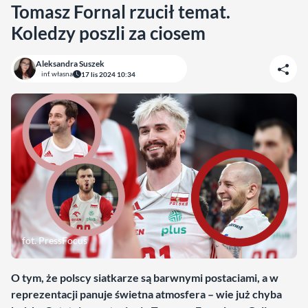
Tomasz Fornal rzucił temat.
Koledzy poszli za ciosem
Aleksandra Suszek
inf. własna
17 lis 2024 10:34
fot. PressFocus
O tym, że polscy siatkarze są barwnymi postaciami, a w
reprezentacji panuje świetna atmosfera – wie już chyba