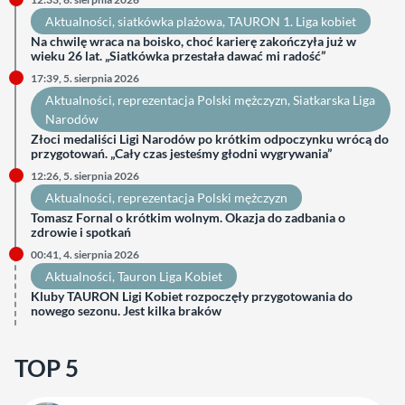
Aktualności
, 
siatkówka plażowa
, 
TAURON 1. Liga kobiet
Na chwilę wraca na boisko, choć karierę zakończyła już w
wieku 26 lat. „Siatkówka przestała dawać mi radość”
17:39, 5. sierpnia 2026
Aktualności
, 
reprezentacja Polski mężczyzn
, 
Siatkarska Liga
Narodów
Złoci medaliści Ligi Narodów po krótkim odpoczynku wrócą do
przygotowań. „Cały czas jesteśmy głodni wygrywania”
12:26, 5. sierpnia 2026
Aktualności
, 
reprezentacja Polski mężczyzn
Tomasz Fornal o krótkim wolnym. Okazja do zadbania o
zdrowie i spotkań
00:41, 4. sierpnia 2026
Aktualności
, 
Tauron Liga Kobiet
Kluby TAURON Ligi Kobiet rozpoczęły przygotowania do
nowego sezonu. Jest kilka braków
TOP 5