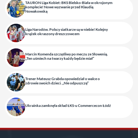
TAURON Liga Kobiet: BKS Bielsko-Biała w okrojonym
komplecie! Nowe wyzwanie przed Klaudią
Nowakowską
Liga Narodów. Polscy siatkarze są w niebie! Kolejny
krążek okraszony dreszczowcem
Marcin Komenda szczęśliwy po meczu ze Słowenią.
„Ten uśmiech na twarzy każdy będzie miał”
Trener Mateusz Grabda opowiedział o walce o
zdrowie swoich dzieci. „Nie odpuszczę”
Ukrainka zamknęła skład ŁKS-u Commercecon Łódź