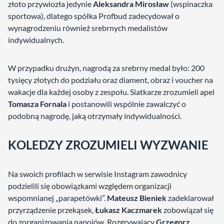
złoto przywiozła jedynie
Aleksandra Mirosław
(wspinaczka
sportowa), dlatego spółka Profbud zadecydował o
wynagrodzeniu również srebrnych medalistów
indywidualnych.
W przypadku drużyn, nagrodą za srebrny medal było: 200
tysięcy złotych do podziału oraz diament, obraz i voucher na
wakacje dla każdej osoby z zespołu. Siatkarze zrozumieli apel
Tomasza Fornala
i postanowili wspólnie zawalczyć o
podobną nagrodę, jaką otrzymały indywidualności.
KOLEDZY ZROZUMIELI WYZWANIE
Na swoich profilach w serwisie Instagram zawodnicy
podzielili się obowiązkami względem organizacji
wspomnianej „parapetówki”.
Mateusz Bieniek
zadeklarował
przyrządzenie przekąsek,
Łukasz Kaczmarek
zobowiązał się
do zorganizowania napojów. Rozgrywający
Grzegorz