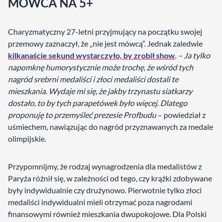
MÓWCA NA 5+
Charyzmatyczny 27-letni przyjmujący na początku swojej
przemowy zaznaczył, że „nie jest mówcą”. Jednak zaledwie
kilkanaście sekund wystarczyło, by zrobił show
.
– Ja tylko
napomknę humorystycznie może trochę, że wśród tych
nagród srebrni medaliści i złoci medaliści dostali te
mieszkania. Wydaje mi się, że jakby trzynastu siatkarzy
dostało, to by tych parapetówek było więcej. Dlatego
proponuję to przemyśleć prezesie Profbudu
– powiedział z
uśmiechem, nawiązując do nagród przyznawanych za medale
olimpijskie.
Przypomnijmy, że rodzaj wynagrodzenia dla medalistów z
Paryża różnił się, w zależności od tego, czy krążki zdobywane
były indywidualnie czy drużynowo. Pierwotnie tylko złoci
medaliści indywidualni mieli otrzymać poza nagrodami
finansowymi również mieszkania dwupokojowe. Dla Polski