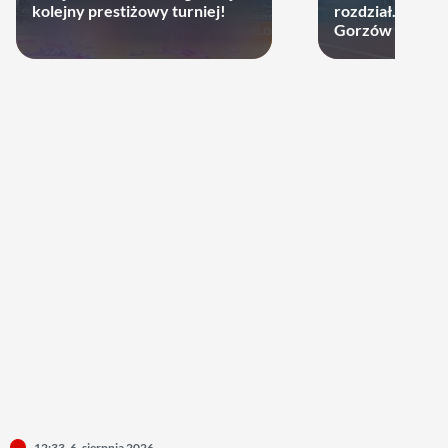
kolejny prestiżowy turniej!
rozdział. Cupru
Gorzów może d
12:33, 6. sierpnia 2026