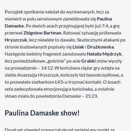
Początek spotkania należał do wyrównanych, lecz za
moment w polu serwisowym zameldowała się
Paulina
Damaske
. Po dwóch asach przyjmującej było już 7:4, a grę
przerwał
Zbigniew Bartman
. Ratować sytuację próbowała
Hryszczuk
, lecz niewiele to dawało. Skutecznymi atakami po
stronie budowlanych popisały się
Lisiak
i
Drużkowska
.
Następnie świetny fragment zanotowała
Natalia Mędrzyk
,
lecz poniedziałkowe „gościnie” po asie
Grabki
znów wyszły
na prowadzenie – 14:12. W końcówce ciężar gry wzięła na
siebie Anastazja Hryszczuk, kończyły też lewoskrzydłowe, a
to pozwalało siatkarkom ŁKS-u trzymać kontakt. O losach
seta zadecydowała emocjonująca końcówka, a ostatnie
słowo miała do powiedzenia Damaske – 25:23.
Paulina Damaske show!
Drugi set również rozpoczął się od zaciętej gry punkt za