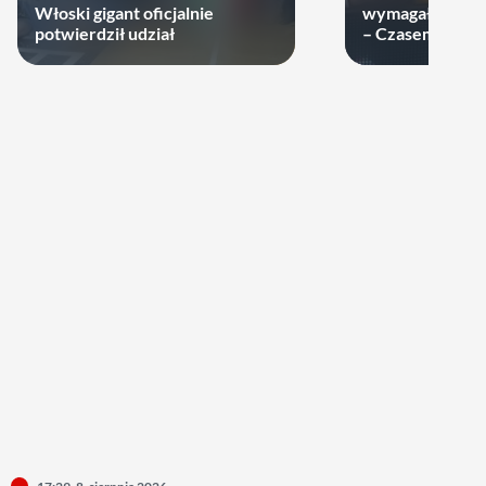
Włoski gigant oficjalnie
wymagała wielk
potwierdził udział
– Czasem warto
swoje ręce