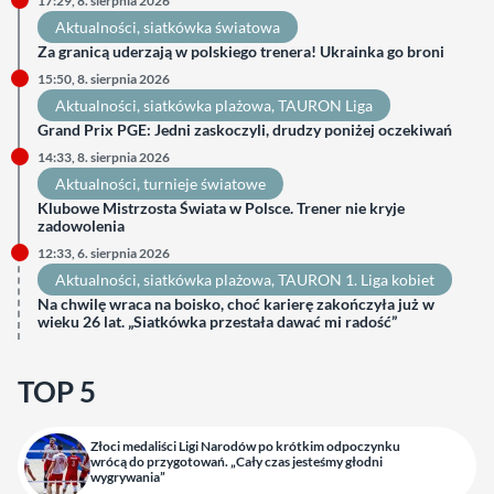
17:29, 8. sierpnia 2026
Aktualności
, 
siatkówka światowa
Za granicą uderzają w polskiego trenera! Ukrainka go broni
15:50, 8. sierpnia 2026
Aktualności
, 
siatkówka plażowa
, 
TAURON Liga
Grand Prix PGE: Jedni zaskoczyli, drudzy poniżej oczekiwań
14:33, 8. sierpnia 2026
Aktualności
, 
turnieje światowe
Klubowe Mistrzosta Świata w Polsce. Trener nie kryje
zadowolenia
12:33, 6. sierpnia 2026
Aktualności
, 
siatkówka plażowa
, 
TAURON 1. Liga kobiet
Na chwilę wraca na boisko, choć karierę zakończyła już w
wieku 26 lat. „Siatkówka przestała dawać mi radość”
TOP 5
Złoci medaliści Ligi Narodów po krótkim odpoczynku
wrócą do przygotowań. „Cały czas jesteśmy głodni
wygrywania”