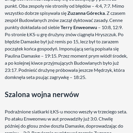
punkt. Oba zespoły nie stroniły od błędów – 4:4, 7:7. Mimo
wszystko dobrze spisywała się
Zuzanna Górecka
. Z czasem
zespół Budowlanych znów zaczął dyktować zasady. Cenne
punkty dokładała od siebie
Terry Enweonwu
– 10:8, 12:9.
Po stronie ŁKS-u grę drużyny znów ciągnęła Hryszczuk. Po
błędzie Damaske był już remis po 15, lecz był to zarazem
początek końca gospodyń. Imponującą serią popisała się
Paulina Damaske
– 19:15. Przez moment prym wiódł środek,
a po kolejnej kiwce przyjmujących Budowlanych było już
23:17. Podnieść drużynę próbowała jeszcze Mędrzyk, która
domknęła seta psując zagrywkę – 18:25.
Szalona wojna nerwów
Podrażnione siatkarki ŁKS-u mocno weszły w trzeciego seta.
Po ataku Enweonwu w aut prowadziły już 3:0. Chwilę
później do głosu znów doszła Damaske, doprowadzając do
remisu – 3:3. Regularnie punktować zaczęła Zuzanna