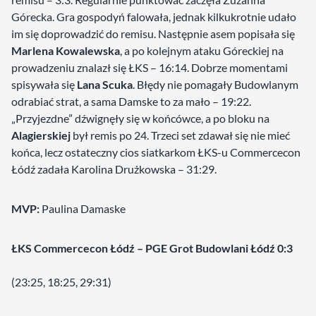
Górecka. Gra gospodyń falowała, jednak kilkukrotnie udało
im się doprowadzić do remisu. Następnie asem popisała się
Marlena Kowalewska
, a po kolejnym ataku Góreckiej na
prowadzeniu znalazł się ŁKS – 16:14. Dobrze momentami
spisywała się
Lana Scuka
. Błędy nie pomagały Budowlanym
odrabiać strat, a sama Damske to za mało – 19:22.
„Przyjezdne” dźwignęły się w końcówce, a po bloku na
Alagierskiej
był remis po 24. Trzeci set zdawał się nie mieć
końca, lecz ostateczny cios siatkarkom ŁKS-u Commercecon
Łódź zadała Karolina Drużkowska
– 31:29.
MVP:
Paulina Damaske
ŁKS Commercecon Łódź – PGE Grot Budowlani Łódź 0:3
(23:25, 18:25, 29:31)