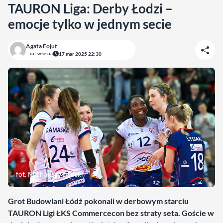
TAURON Liga: Derby Łodzi –
emocje tylko w jednym secie
Agata Fojut
inf. własna
17 mar 2025 22:30
fot. Michał Szymański
Grot Budowlani Łódź pokonali w derbowym starciu
TAURON Ligi ŁKS Commercecon bez straty seta. Goście w