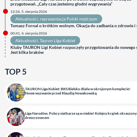
przygotowań. „Cały czas jesteśmy głodni wygrywania”
12:26, 5. sierpnia 2026
Aktualności
, 
reprezentacja Polski mężczyzn
Tomasz Fornal o krótkim wolnym. Okazja do zadbania o zdrowie i
00:41, 4. sierpnia 2026
Aktualności
, 
Tauron Liga Kobiet
Kluby TAURON Ligi Kobiet rozpoczęły przygotowania do nowego 
Jest kilka braków
TOP 5
TAURON Liga Kobiet: BKS Bielsko-Biała w okrojonym komplecie!
Nowe wyzwanie przed Klaudią Nowakowską
Liga Narodów. Polscy siatkarze są w niebie! Kolejny krążek okraszony
dreszczowcem