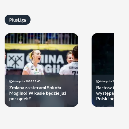
PlusLiga
6 sierpnia 2026 23:45
6 sierpnia 2026 17:40
Zmiana za sterami Sokoła
Bartosz Gomułk
Mogilno! W kasie będzie już
występach w re
porządek?
Polski podjął de
zagra w najbliż