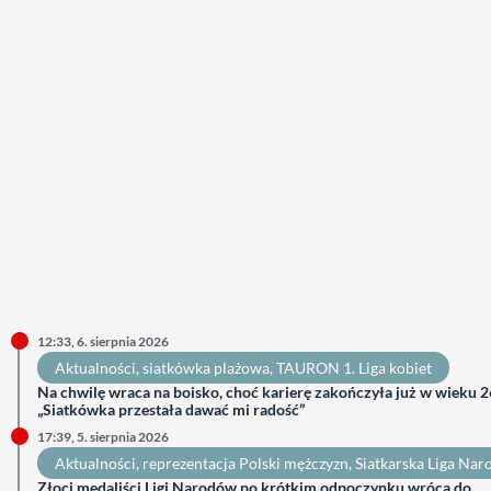
12:33, 6. sierpnia 2026
Aktualności
, 
siatkówka plażowa
, 
TAURON 1. Liga kobiet
Na chwilę wraca na boisko, choć karierę zakończyła już w wieku 26
„Siatkówka przestała dawać mi radość”
17:39, 5. sierpnia 2026
Aktualności
, 
reprezentacja Polski mężczyzn
, 
Siatkarska Liga Na
Złoci medaliści Ligi Narodów po krótkim odpoczynku wrócą do