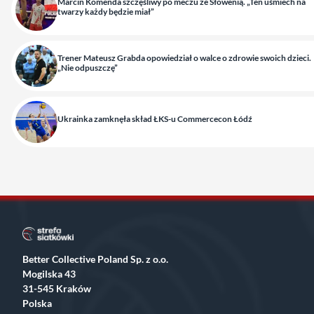
Marcin Komenda szczęśliwy po meczu ze Słowenią. „Ten uśmiech na
twarzy każdy będzie miał”
Trener Mateusz Grabda opowiedział o walce o zdrowie swoich dzieci.
„Nie odpuszczę”
Ukrainka zamknęła skład ŁKS-u Commercecon Łódź
Better Collective Poland Sp. z o.o.
Mogilska 43
31-545 Kraków
Polska