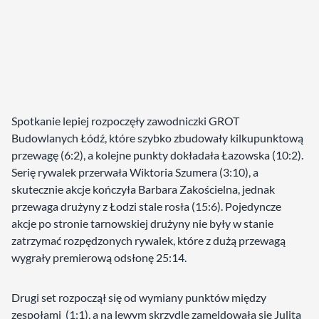
Spotkanie lepiej rozpoczęły zawodniczki GROT
Budowlanych Łódź, które szybko zbudowały kilkupunktową
przewagę (6:2), a kolejne punkty dokładała Łazowska (10:2).
Serię rywalek przerwała Wiktoria Szumera (3:10), a
skutecznie akcje kończyła Barbara Zakościelna, jednak
przewaga drużyny z Łodzi stale rosła (15:6). Pojedyncze
akcje po stronie tarnowskiej drużyny nie były w stanie
zatrzymać rozpędzonych rywalek, które z dużą przewagą
wygrały premierową odsłonę 25:14.
Drugi set rozpoczął się od wymiany punktów między
zespołami (1:1), a na lewym skrzydle zameldowała się Julita