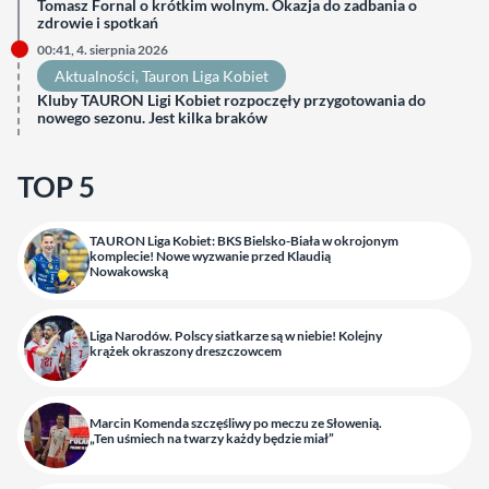
Tomasz Fornal o krótkim wolnym. Okazja do zadbania o
zdrowie i spotkań
00:41, 4. sierpnia 2026
Aktualności
, 
Tauron Liga Kobiet
Kluby TAURON Ligi Kobiet rozpoczęły przygotowania do
nowego sezonu. Jest kilka braków
TOP 5
TAURON Liga Kobiet: BKS Bielsko-Biała w okrojonym
komplecie! Nowe wyzwanie przed Klaudią
Nowakowską
Liga Narodów. Polscy siatkarze są w niebie! Kolejny
krążek okraszony dreszczowcem
Marcin Komenda szczęśliwy po meczu ze Słowenią.
„Ten uśmiech na twarzy każdy będzie miał”