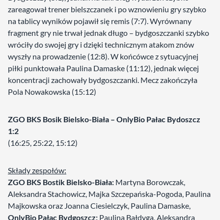
zareagował trener bielszczanek i po wznowieniu gry szybko
na tablicy wyników pojawił się remis (7:7). Wyrównany
fragment gry nie trwał jednak długo – bydgoszczanki szybko
wróciły do swojej gry i dzięki technicznym atakom znów
wyszły na prowadzenie (12:8). W końcówce z sytuacyjnej
piłki punktowała Paulina Damaske (11:12), jednak więcej
koncentracji zachowały bydgoszczanki. Mecz zakończyła
Pola Nowakowska (15:12)
ZGO BKS Bosik Bielsko-Biała – OnlyBio Pałac Bydoszcz
1:2
(16:25, 25:22, 15:12)
Składy zespołów:
ZGO BKS Bostik Bielsko-Biała:
Martyna Borowczak,
Aleksandra Stachowicz, Majka Szczepańska-Pogoda, Paulina
Majkowska oraz Joanna Ciesielczyk, Paulina Damaske,
OnlyBio Pałac Bydgoszcz:
Paulina Bałdyga, Aleksandra