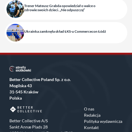
Trener Mateusz Grabda opowiedział o walce o
zdrowie swoich dzieci. „Nie odpuszczę”
Ukrainka zamknęła skład ŁKS-u Commercecon Łódź
Better Collective Poland Sp. z o.o.
Mogilska 43
31-545 Kraków
Polska
O nas
Redakcja
Better Collective A/S
Polityka wydawnicza
Sankt Annæ Plads 28
Kontakt