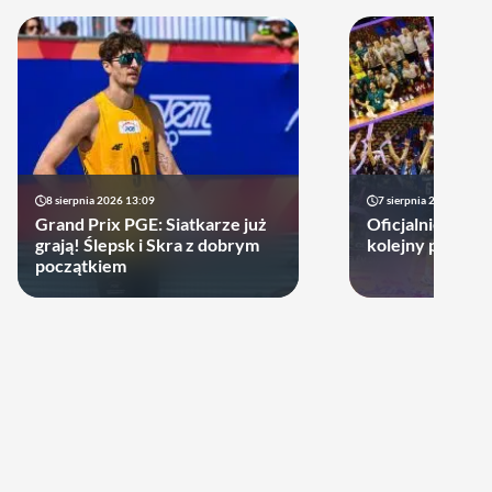
8 sierpnia 2026 13:09
7 sierpnia 2026 14:18
Grand Prix PGE: Siatkarze już
Oficjalnie! Pols
grają! Ślepsk i Skra z dobrym
kolejny prestiż
początkiem