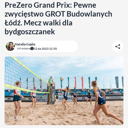
PreZero Grand Prix: Pewne
zwycięstwo GROT Budowlanych
Łódź. Mecz walki dla
bydgoszczanek
Natalia Gajda
inf. własna
12 sie 2023 12:50
fot. PLS