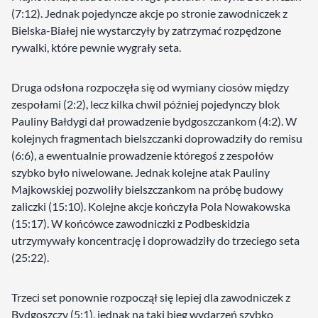
(7:12). Jednak pojedyncze akcje po stronie zawodniczek z
Bielska-Białej nie wystarczyły by zatrzymać rozpędzone
rywalki, które pewnie wygrały seta.
Druga odsłona rozpoczęła się od wymiany ciosów między
zespołami (2:2), lecz kilka chwil później pojedynczy blok
Pauliny Bałdygi dał prowadzenie bydgoszczankom (4:2). W
kolejnych fragmentach bielszczanki doprowadziły do remisu
(6:6), a ewentualnie prowadzenie któregoś z zespołów
szybko było niwelowane. Jednak kolejne atak Pauliny
Majkowskiej pozwoliły bielszczankom na próbę budowy
zaliczki (15:10). Kolejne akcje kończyła Pola Nowakowska
(15:17). W końcówce zawodniczki z Podbeskidzia
utrzymywały koncentrację i doprowadziły do trzeciego seta
(25:22).
Trzeci set ponownie rozpoczął się lepiej dla zawodniczek z
Bydgoszczy (5:1), jednak na taki bieg wydarzeń szybko