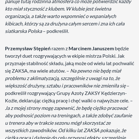
panuje tutaj rodzinna atmosfera co może potwierdzić każdy
kto miał styczność z klubem. W klubie jest świetna
organizacja, a także warto wspomnieć o wspaniałych
kibicach, którzy są za drużyna całym sercem i zna ich cała
siatkarska Polska
– podkreślił.
Przemysław Stępień
razem z
Marcinem Januszem
będzie
tworzył duet rozgrywających w ekipie mistrza Polski. Jak
przyznaje stabilność składu, jaką może od wielu lat pochwalić
się ZAKSA, ma wiele atutów. –
Na pewno nie będę miał
problemu z aklimatyzacją, szczególnie z uwagi na to, że
większość drużyny, sztabu i pracowników nie zmieniła się
–
podkreślił rozgrywający Grupy Azoty ZAKSY Kędzierzyn-
Koźle, deklarując ciężką pracę i chęć walki o najwyższe cele. –
Ja z mojej strony mogę zapewnić, że będę ciężko pracować
aby podnosić poziom na treningach, a także zdobyć zaufanie
u trenera aby w trakcie sezonu mógł skorzystać ze
wszystkich zawodników. Od kilku lat ZAKSA pokazuje, że
ciężka praca i dążenie do celu przynosi efekty, szczególnie