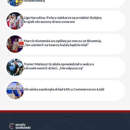
Nowakowską
Liga Narodów. Polscy siatkarze są w niebie! Kolejny
krążek okraszony dreszczowcem
Marcin Komenda szczęśliwy po meczu ze Słowenią.
„Ten uśmiech na twarzy każdy będzie miał”
Trener Mateusz Grabda opowiedział o walce o
zdrowie swoich dzieci. „Nie odpuszczę”
Ukrainka zamknęła skład ŁKS-u Commercecon Łódź