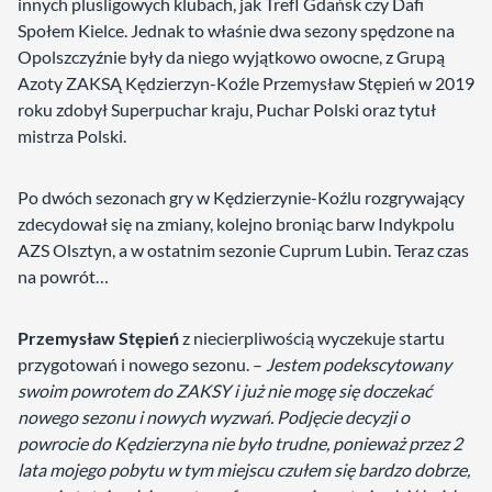
innych plusligowych klubach, jak Trefl Gdańsk czy Dafi
Społem Kielce. Jednak to właśnie dwa sezony spędzone na
Opolszczyźnie były da niego wyjątkowo owocne, z Grupą
Azoty ZAKSĄ Kędzierzyn-Koźle Przemysław Stępień w 2019
roku zdobył Superpuchar kraju, Puchar Polski oraz tytuł
mistrza Polski.
Po dwóch sezonach gry w Kędzierzynie-Koźlu rozgrywający
zdecydował się na zmiany, kolejno broniąc barw Indykpolu
AZS Olsztyn, a w ostatnim sezonie Cuprum Lubin. Teraz czas
na powrót…
Przemysław Stępień
z niecierpliwością wyczekuje startu
przygotowań i nowego sezonu. –
Jestem podekscytowany
swoim powrotem do ZAKSY i już nie mogę się doczekać
nowego sezonu i nowych wyzwań. Podjęcie decyzji o
powrocie do Kędzierzyna nie było trudne, ponieważ przez 2
lata mojego pobytu w tym miejscu czułem się bardzo dobrze,