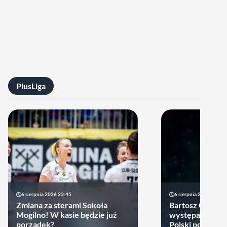
PlusLiga
6 sierpnia 2026 23:45
6 sierpnia 2026 17:40
Zmiana za sterami Sokoła
Bartosz Gomułk
Mogilno! W kasie będzie już
występach w re
porządek?
Polski podjął de