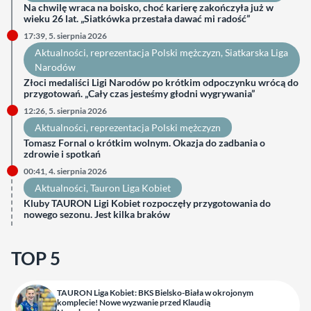
Na chwilę wraca na boisko, choć karierę zakończyła już w
wieku 26 lat. „Siatkówka przestała dawać mi radość”
17:39, 5. sierpnia 2026
Aktualności
, 
reprezentacja Polski mężczyzn
, 
Siatkarska Liga
Narodów
Złoci medaliści Ligi Narodów po krótkim odpoczynku wrócą do
przygotowań. „Cały czas jesteśmy głodni wygrywania”
12:26, 5. sierpnia 2026
Aktualności
, 
reprezentacja Polski mężczyzn
Tomasz Fornal o krótkim wolnym. Okazja do zadbania o
zdrowie i spotkań
00:41, 4. sierpnia 2026
Aktualności
, 
Tauron Liga Kobiet
Kluby TAURON Ligi Kobiet rozpoczęły przygotowania do
nowego sezonu. Jest kilka braków
TOP 5
TAURON Liga Kobiet: BKS Bielsko-Biała w okrojonym
komplecie! Nowe wyzwanie przed Klaudią