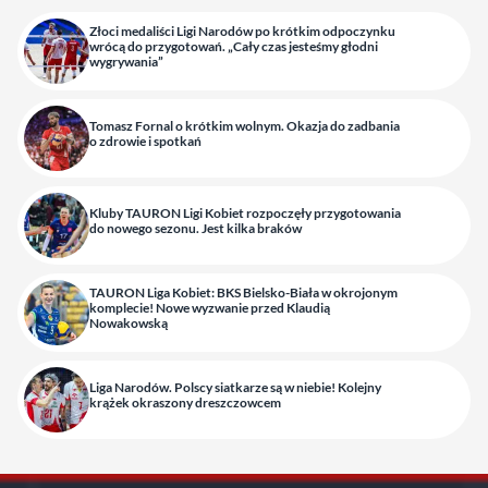
Złoci medaliści Ligi Narodów po krótkim odpoczynku
wrócą do przygotowań. „Cały czas jesteśmy głodni
wygrywania”
Tomasz Fornal o krótkim wolnym. Okazja do zadbania
o zdrowie i spotkań
Kluby TAURON Ligi Kobiet rozpoczęły przygotowania
do nowego sezonu. Jest kilka braków
TAURON Liga Kobiet: BKS Bielsko-Biała w okrojonym
komplecie! Nowe wyzwanie przed Klaudią
Nowakowską
Liga Narodów. Polscy siatkarze są w niebie! Kolejny
krążek okraszony dreszczowcem