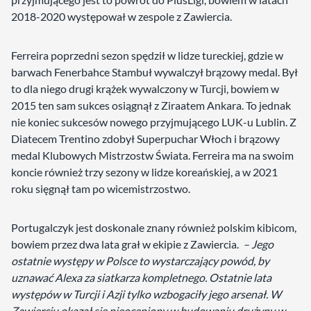
2018-2020 występował w zespole z Zawiercia.
Ferreira poprzedni sezon spędził w lidze tureckiej, gdzie w
barwach Fenerbahce Stambuł wywalczył brązowy medal. Był
to dla niego drugi krążek wywalczony w Turcji, bowiem w
2015 ten sam sukces osiągnął z Ziraatem Ankara. To jednak
nie koniec sukcesów nowego przyjmującego LUK-u Lublin. Z
Diatecem Trentino zdobył Superpuchar Włoch i brązowy
medal Klubowych Mistrzostw Świata. Ferreira ma na swoim
koncie również trzy sezony w lidze koreańskiej, a w 2021
roku sięgnął tam po wicemistrzostwo.
Portugalczyk jest doskonale znany również polskim kibicom,
bowiem przez dwa lata grał w ekipie z Zawiercia.
– Jego
ostatnie występy w Polsce to wystarczający powód, by
uznawać Alexa za siatkarza kompletnego. Ostatnie lata
występów w Turcji i Azji tylko wzbogaciły jego arsenał. W
Zawierciu okazał się nieoceniony w budowaniu drużyny w