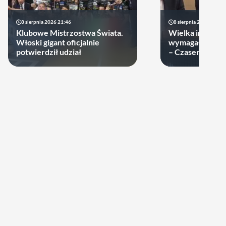
8 sierpnia 2026 21:46
8 sierpnia 2026 19:22
Klubowe Mistrzostwa Świata.
Wielka impreza
Włoski gigant oficjalnie
wymagała wielk
potwierdził udział
– Czasem warto
swoje ręce