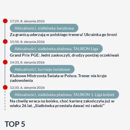
17:29, 8. sierpnia 2026
Aktualności
, 
siatkówka światowa
Za granicą uderzają w polskiego trenera! Ukrainka go broni
15:50, 8. sierpnia 2026
Aktualności
, 
siatkówka plażowa
, 
TAURON Liga
Grand Prix PGE: Jedni zaskoczyli, drudzy poniżej oczekiwań
14:33, 8. sierpnia 2026
Aktualności
, 
turnieje światowe
Klubowe Mistrzosta Świata w Polsce. Trener nie kryje
zadowolenia
12:33, 6. sierpnia 2026
Aktualności
, 
siatkówka plażowa
, 
TAURON 1. Liga kobiet
Na chwilę wraca na boisko, choć karierę zakończyła już w
wieku 26 lat. „Siatkówka przestała dawać mi radość”
TOP 5