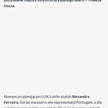
Hossa.
Nowym przyjmującym LUK Lublin został
Alexandre
Ferreira
. Od lat stanowi o sile reprezentacji Portugalii, a dla
przyjmującego jest to powrót do PlusLigi, bowiem w latach