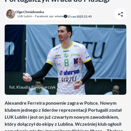
Olga Chmielowska
LUK Lublin – Facebook, opr. własne
15 cze 2023 21:45
fot. Klaudia Piwowarczyk
Alexandre Ferreira ponownie zagra w Polsce. Nowym
klubem jednego z liderów reprezentacji Portugalii został
LUK Lublin i jest on już czwartym nowym zawodnikiem,
który dołączył do ekipy z Lublina. Wcześniej klub ogłosił
pozyskanie między innymi brazylijskiego libero – Thalesa