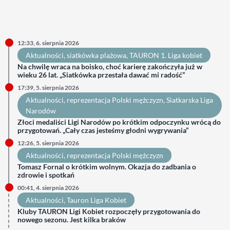
12:33, 6. sierpnia 2026
Aktualności
, 
siatkówka plażowa
, 
TAURON 1. Liga kobiet
Na chwilę wraca na boisko, choć karierę zakończyła już w
wieku 26 lat. „Siatkówka przestała dawać mi radość”
17:39, 5. sierpnia 2026
Aktualności
, 
reprezentacja Polski mężczyzn
, 
Siatkarska Liga
Narodów
Złoci medaliści Ligi Narodów po krótkim odpoczynku wrócą do
przygotowań. „Cały czas jesteśmy głodni wygrywania”
12:26, 5. sierpnia 2026
Aktualności
, 
reprezentacja Polski mężczyzn
Tomasz Fornal o krótkim wolnym. Okazja do zadbania o
zdrowie i spotkań
00:41, 4. sierpnia 2026
Aktualności
, 
Tauron Liga Kobiet
Kluby TAURON Ligi Kobiet rozpoczęły przygotowania do
nowego sezonu. Jest kilka braków