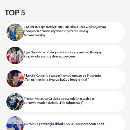
TOP 5
TAURON Liga Kobiet: BKS Bielsko-Biała w okrojonym
komplecie! Nowe wyzwanie przed Klaudią
Nowakowską
Liga Narodów. Polscy siatkarze są w niebie! Kolejny
krążek okraszony dreszczowcem
Marcin Komenda szczęśliwy po meczu ze Słowenią.
„Ten uśmiech na twarzy każdy będzie miał”
Trener Mateusz Grabda opowiedział o walce o
zdrowie swoich dzieci. „Nie odpuszczę”
Ukrainka zamknęła skład ŁKS-u Commercecon Łódź