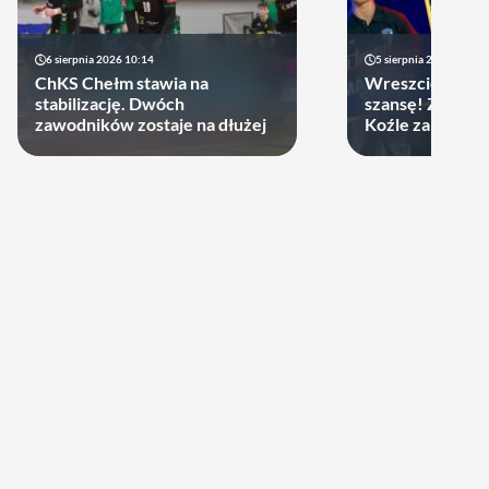
6 sierpnia 2026 10:14
5 sierpnia 2026 20:47
ChKS Chełm stawia na
Wreszcie młodzi
stabilizację. Dwóch
szansę! ZAKSA 
zawodników zostaje na dłużej
Koźle zakontra
latka