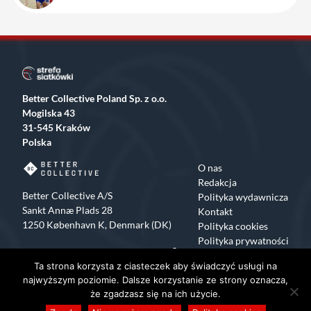
Better Collective Poland Sp. z o.o.
Mogilska 43
31-545 Kraków
Polska
O nas
Redakcja
Better Collective A/S
Polityka wydawnicza
Sankt Annæ Plads 28
Kontakt
1250 København K, Denmark (DK)
Polityka cookies
Polityka prywatności
Facebook
X
Instagram
TikTok
Ta strona korzysta z ciasteczek aby świadczyć usługi na
Copyrights 2015-2024 Strefa Siatkówki All rights reserved
najwyższym poziomie. Dalsze korzystanie ze strony oznacza,
że zgadzasz się na ich użycie.