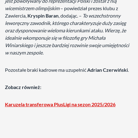
jest powoływany do reprezentacji Polski i został z nią
wicemistrzem olimpijskim
– powiedział prezes klubu z
Zawiercia,
Kryspin Baran
, dodając. –
To wszechstronny
leworęczny zawodnik, którego charakteryzuje duży zasięg
oraz dysponowanie wieloma kierunkami ataku. Wierzę, że
idealnie wkomponuje się w filozofię gry Michała
Winiarskiego i jeszcze bardziej rozwinie swoje umiejętności
w naszym zespole.
Pozostałe braki kadrowe ma uzupełnić
Adrian Czerwiński
.
Zobacz również:
Karuzela transferowa PlusLigi na sezon 2025/2026