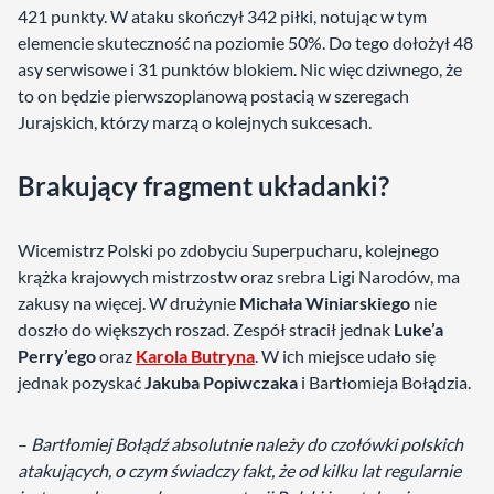
421 punkty. W ataku skończył 342 piłki, notując w tym
elemencie skuteczność na poziomie 50%. Do tego dołożył 48
asy serwisowe i 31 punktów blokiem. Nic więc dziwnego, że
to on będzie pierwszoplanową postacią w szeregach
Jurajskich, którzy marzą o kolejnych sukcesach.
Brakujący fragment układanki?
Wicemistrz Polski po zdobyciu Superpucharu, kolejnego
krążka krajowych mistrzostw oraz srebra Ligi Narodów, ma
zakusy na więcej. W drużynie
Michała Winiarskiego
nie
doszło do większych roszad. Zespół stracił jednak
Luke’a
Perry’ego
oraz
Karola Butryna
. W ich miejsce udało się
jednak pozyskać
Jakuba Popiwczaka
i Bartłomieja Bołądzia.
–
Bartłomiej Bołądź absolutnie należy do czołówki polskich
atakujących, o czym świadczy fakt, że od kilku lat regularnie