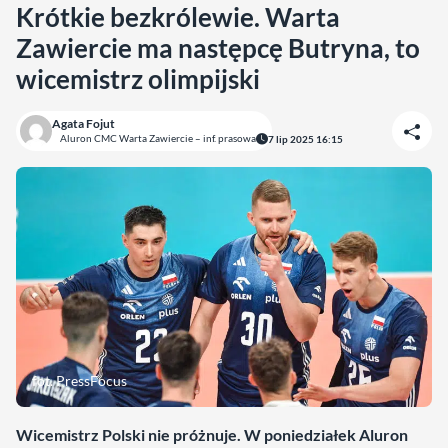
Krótkie bezkrólewie. Warta
Zawiercie ma następcę Butryna, to
wicemistrz olimpijski
Agata Fojut
Aluron CMC Warta Zawiercie – inf. prasowa
7 lip 2025 16:15
fot. PressFocus
Wicemistrz Polski nie próżnuje. W poniedziałek Aluron