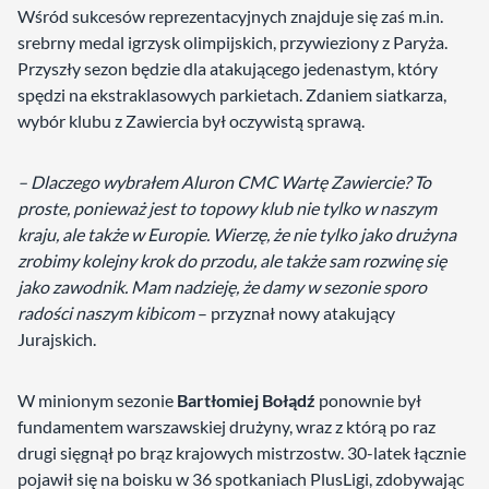
Wśród sukcesów reprezentacyjnych znajduje się zaś m.in.
srebrny medal igrzysk olimpijskich, przywieziony z Paryża.
Przyszły sezon będzie dla atakującego jedenastym, który
spędzi na ekstraklasowych parkietach. Zdaniem siatkarza,
wybór klubu z Zawiercia był oczywistą sprawą.
– Dlaczego wybrałem Aluron CMC Wartę Zawiercie? To
proste, ponieważ jest to topowy klub nie tylko w naszym
kraju, ale także w Europie. Wierzę, że nie tylko jako drużyna
zrobimy kolejny krok do przodu, ale także sam rozwinę się
jako zawodnik. Mam nadzieję, że damy w sezonie sporo
radości naszym kibicom
– przyznał nowy atakujący
Jurajskich.
W minionym sezonie
Bartłomiej Bołądź
ponownie był
fundamentem warszawskiej drużyny, wraz z którą po raz
drugi sięgnął po brąz krajowych mistrzostw. 30-latek łącznie
pojawił się na boisku w 36 spotkaniach PlusLigi, zdobywając