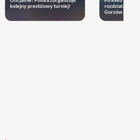
kolejny prestiżowy turniej!
rozdział. Cupru
Gorzów może d