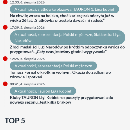
12:33, 6. sierpnia 2026
Aktualności
, 
siatkówka plażowa
, 
TAURON 1. Liga kobiet
Na chwilę wraca na boisko, choć karierę zakończyła już w
wieku 26 lat. „Siatkówka przestała dawać mi radość”
17:39, 5. sierpnia 2026
Aktualności
, 
reprezentacja Polski mężczyzn
, 
Siatkarska Liga
Narodów
Złoci medaliści Ligi Narodów po krótkim odpoczynku wrócą do
przygotowań. „Cały czas jesteśmy głodni wygrywania”
12:26, 5. sierpnia 2026
Aktualności
, 
reprezentacja Polski mężczyzn
Tomasz Fornal o krótkim wolnym. Okazja do zadbania o
zdrowie i spotkań
00:41, 4. sierpnia 2026
Aktualności
, 
Tauron Liga Kobiet
Kluby TAURON Ligi Kobiet rozpoczęły przygotowania do
nowego sezonu. Jest kilka braków
TOP 5