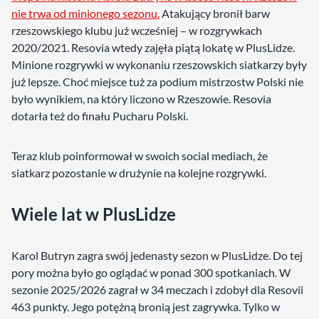
nie trwa od minionego sezonu.
Atakujący bronił barw
rzeszowskiego klubu już wcześniej – w rozgrywkach
2020/2021. Resovia wtedy zajęła piątą lokatę w PlusLidze.
Minione rozgrywki w wykonaniu rzeszowskich siatkarzy były
już lepsze. Choć miejsce tuż za podium mistrzostw Polski nie
było wynikiem, na który liczono w Rzeszowie. Resovia
dotarła też do finału Pucharu Polski.
Teraz klub poinformował w swoich social mediach, że
siatkarz pozostanie w drużynie na kolejne rozgrywki.
Wiele lat w PlusLidze
Karol Butryn zagra swój jedenasty sezon w PlusLidze. Do tej
pory można było go oglądać w ponad 300 spotkaniach. W
sezonie 2025/2026 zagrał w 34 meczach i zdobył dla Resovii
463 punkty. Jego potężną bronią jest zagrywka. Tylko w