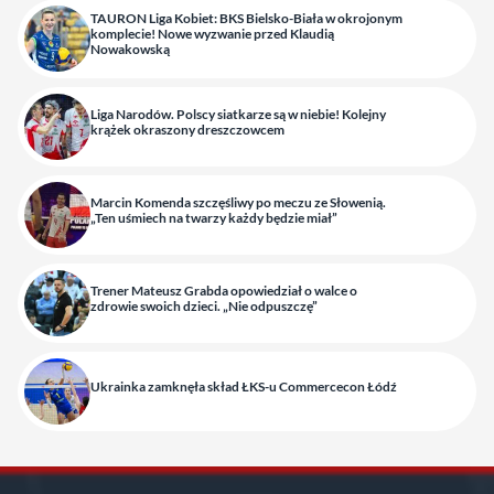
TAURON Liga Kobiet: BKS Bielsko-Biała w okrojonym
komplecie! Nowe wyzwanie przed Klaudią
Nowakowską
Liga Narodów. Polscy siatkarze są w niebie! Kolejny
krążek okraszony dreszczowcem
Marcin Komenda szczęśliwy po meczu ze Słowenią.
„Ten uśmiech na twarzy każdy będzie miał”
Trener Mateusz Grabda opowiedział o walce o
zdrowie swoich dzieci. „Nie odpuszczę”
Ukrainka zamknęła skład ŁKS-u Commercecon Łódź