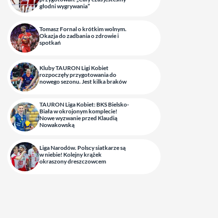
głodni wygrywania”
Tomasz Fornal o krótkim wolnym.
Okazja do zadbania o zdrowie i
spotkań
Kluby TAURON Ligi Kobiet
rozpoczęły przygotowania do
nowego sezonu. Jest kilka braków
TAURON Liga Kobiet: BKS Bielsko-
Biała w okrojonym komplecie!
Nowe wyzwanie przed Klaudią
Nowakowską
Liga Narodów. Polscy siatkarze są
w niebie! Kolejny krążek
okraszony dreszczowcem