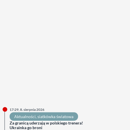
17:29, 8. sierpnia 2026
Aktualności
, 
siatkówka światowa
Za granicą uderzają w polskiego trenera!
Ukrainka go broni