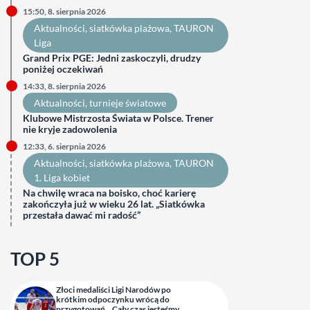
15:50, 8. sierpnia 2026
Aktualności
, 
siatkówka plażowa
, 
TAURON
Liga
Grand Prix PGE: Jedni zaskoczyli, drudzy
poniżej oczekiwań
14:33, 8. sierpnia 2026
Aktualności
, 
turnieje światowe
Klubowe Mistrzosta Świata w Polsce. Trener
nie kryje zadowolenia
12:33, 6. sierpnia 2026
Aktualności
, 
siatkówka plażowa
, 
TAURON
1. Liga kobiet
Na chwilę wraca na boisko, choć karierę
zakończyła już w wieku 26 lat. „Siatkówka
przestała dawać mi radość”
TOP 5
Złoci medaliści Ligi Narodów po
krótkim odpoczynku wrócą do
przygotowań. „Cały czas jesteśmy