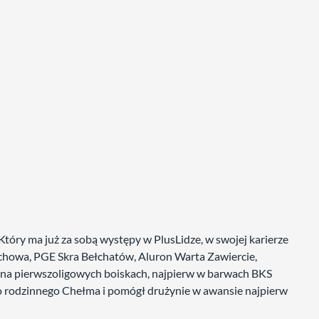
óry ma już za sobą występy w PlusLidze, w swojej karierze
chowa, PGE Skra Bełchatów, Aluron Warta Zawiercie,
ł na pierwszoligowych boiskach, najpierw w barwach BKS
do rodzinnego Chełma i pomógł drużynie w awansie najpierw