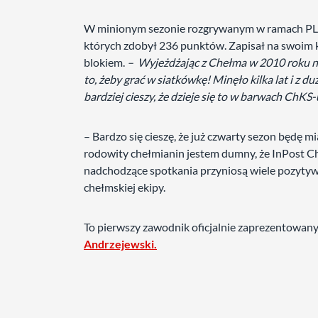
W minionym sezonie rozgrywanym w ramach PLS 
których zdobył 236 punktów. Zapisał na swoim k
blokiem.
– Wyjeżdżając z Chełma w 2010 roku nie
to, żeby grać w siatkówkę! Minęło kilka lat i z 
bardziej cieszy, że dzieje się to w barwach ChKS
– Bardzo się cieszę, że już czwarty sezon będę 
rodowity chełmianin jestem dumny, że InPost Ch
nadchodzące spotkania przyniosą wiele pozytyw
chełmskiej ekipy.
To pierwszy zawodnik oficjalnie zaprezentowany
Andrzejewski.