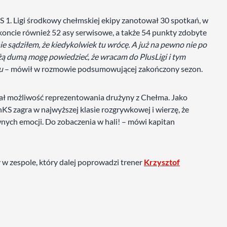
1. Ligi środkowy chełmskiej ekipy zanotował 30 spotkań, w
oncie również 52 asy serwisowe, a także 54 punkty zdobyte
 sądziłem, że kiedykolwiek tu wrócę. A już na pewno nie po
dużą dumą mogę powiedzieć, że wracam do PlusLigi i tym
-u
– mówił w rozmowie podsumowującej zakończony sezon.
miał możliwość reprezentowania drużyny z Chełma. Jako
KS zagra w najwyższej klasie rozgrywkowej i wierzę, że
nych emocji. Do zobaczenia w hali! – mówi kapitan
 w zespole, który dalej poprowadzi trener
Krzysztof