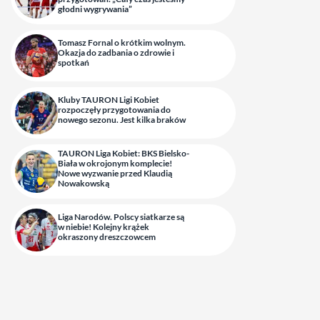
głodni wygrywania”
Tomasz Fornal o krótkim wolnym.
Okazja do zadbania o zdrowie i
spotkań
Kluby TAURON Ligi Kobiet
rozpoczęły przygotowania do
nowego sezonu. Jest kilka braków
TAURON Liga Kobiet: BKS Bielsko-
Biała w okrojonym komplecie!
Nowe wyzwanie przed Klaudią
Nowakowską
Liga Narodów. Polscy siatkarze są
w niebie! Kolejny krążek
okraszony dreszczowcem