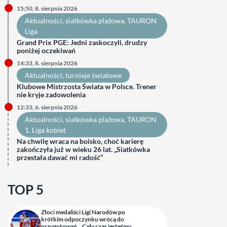
15:50, 8. sierpnia 2026
Aktualności
, 
siatkówka plażowa
, 
TAURON
Liga
Grand Prix PGE: Jedni zaskoczyli, drudzy
poniżej oczekiwań
14:33, 8. sierpnia 2026
Aktualności
, 
turnieje światowe
Klubowe Mistrzosta Świata w Polsce. Trener
nie kryje zadowolenia
12:33, 6. sierpnia 2026
Aktualności
, 
siatkówka plażowa
, 
TAURON
1. Liga kobiet
Na chwilę wraca na boisko, choć karierę
zakończyła już w wieku 26 lat. „Siatkówka
przestała dawać mi radość”
TOP 5
Złoci medaliści Ligi Narodów po
krótkim odpoczynku wrócą do
przygotowań. „Cały czas jesteśmy