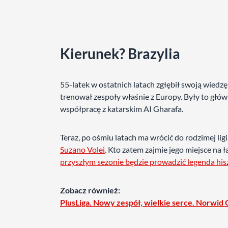
Kierunek? Brazylia
55-latek w ostatnich latach zgłębił swoją wied
trenował zespoły właśnie z Europy. Były to główn
współpracę z katarskim AI Gharafa.
Teraz, po ośmiu latach ma wrócić do rodzimej ligi
Suzano Volei
. Kto zatem zajmie jego miejsce na ł
przyszłym sezonie będzie prowadzić legenda hisz
Zobacz również:
PlusLiga. Nowy zespół, wielkie serce. Norwid