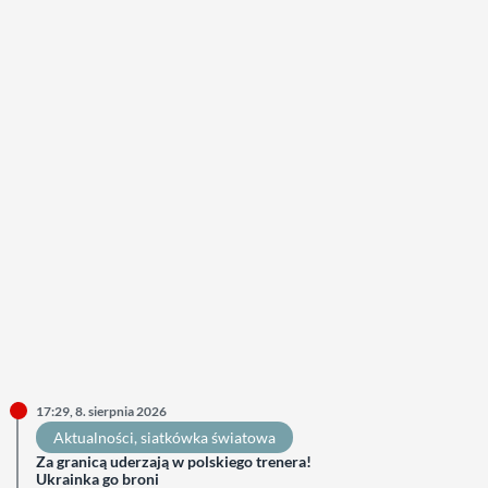
17:29, 8. sierpnia 2026
Aktualności
, 
siatkówka światowa
Za granicą uderzają w polskiego trenera!
Ukrainka go broni