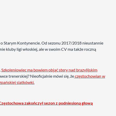
zę o Starym Kontynencie. Od sezonu 2017/2018 nieustannie
ie kluby ligi włoskiej, ale w swoim CV ma także roczną
.
Szkoleniowiec ma bowiem objąć stery nad brazylijskim
awce trenerskiej? Nieoficjalnie mówi się, że
częstochowian w
pańskiej siatkówki.
 Częstochowa zakończył sezon z podniesioną głową