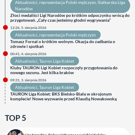
Aktualności
, 
reprezentacja Polski mężczyzn
, 
Siatkarska Liga
Narodów
Złoci medaliści Ligi Narodów po krótkim odpoczynku wrócą do
przygotowań. „Cały czas jesteśmy głodni wygrywania”
12:26, 5. sierpnia 2026
Aktualności
, 
reprezentacja Polski mężczyzn
Tomasz Fornal o krótkim wolnym. Okazja do zadbania o
zdrowie i spotkań
00:41, 4. sierpnia 2026
Aktualności
, 
Tauron Liga Kobiet
Kluby TAURON Ligi Kobiet rozpoczęły przygotowania do
nowego sezonu. Jest kilka braków
09:31, 3. sierpnia 2026
Aktualności
, 
Tauron Liga Kobiet
TAURON Liga Kobiet: BKS Bielsko-Biała w okrojonym
komplecie! Nowe wyzwanie przed Klaudią Nowakowską
TOP 5
Liga Narodów. Polscy siatkarze są w niebie! Kolejny