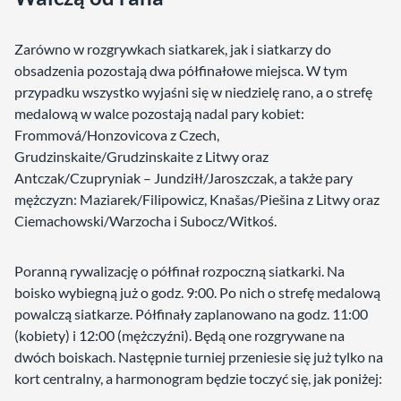
Zarówno w rozgrywkach siatkarek, jak i siatkarzy do
obsadzenia pozostają dwa półfinałowe miejsca. W tym
przypadku wszystko wyjaśni się w niedzielę rano, a o strefę
medalową w walce pozostają nadal pary kobiet:
Frommová/Honzovicova z Czech,
Grudzinskaite/Grudzinskaite z Litwy oraz
Antczak/Czupryniak – Jundziłł/Jaroszczak, a także pary
mężczyzn: Maziarek/Filipowicz, Knašas/Piešina z Litwy oraz
Ciemachowski/Warzocha i Subocz/Witkoś.
Poranną rywalizację o półfinał rozpoczną siatkarki. Na
boisko wybiegną już o godz. 9:00. Po nich o strefę medalową
powalczą siatkarze. Półfinały zaplanowano na godz. 11:00
(kobiety) i 12:00 (mężczyźni). Będą one rozgrywane na
dwóch boiskach. Następnie turniej przeniesie się już tylko na
kort centralny, a harmonogram będzie toczyć się, jak poniżej: