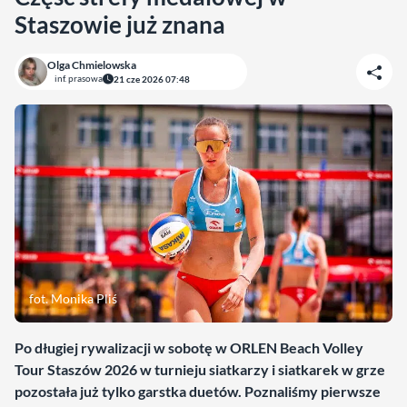
Staszowie już znana
Olga Chmielowska
inf. prasowa
21 cze 2026 07:48
fot. Monika Pliś
Po długiej rywalizacji w sobotę w ORLEN Beach Volley
Tour Staszów 2026 w turnieju siatkarzy i siatkarek w grze
pozostała już tylko garstka duetów. Poznaliśmy pierwsze