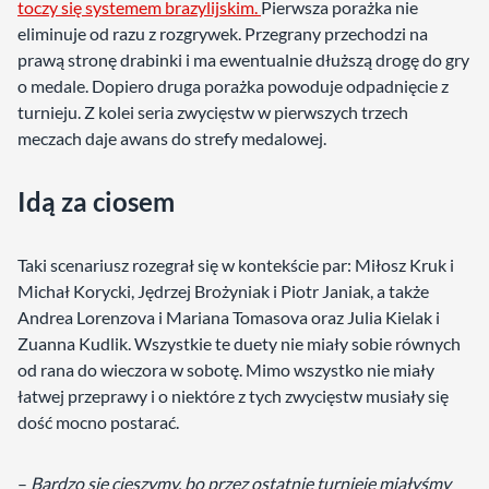
toczy się systemem brazylijskim.
Pierwsza porażka nie
eliminuje od razu z rozgrywek. Przegrany przechodzi na
prawą stronę drabinki i ma ewentualnie dłuższą drogę do gry
o medale. Dopiero druga porażka powoduje odpadnięcie z
turnieju. Z kolei seria zwycięstw w pierwszych trzech
meczach daje awans do strefy medalowej.
Idą za ciosem
Taki scenariusz rozegrał się w kontekście par: Miłosz Kruk i
Michał Korycki, Jędrzej Brożyniak i Piotr Janiak, a także
Andrea Lorenzova i Mariana Tomasova oraz Julia Kielak i
Zuanna Kudlik. Wszystkie te duety nie miały sobie równych
od rana do wieczora w sobotę. Mimo wszystko nie miały
łatwej przeprawy i o niektóre z tych zwycięstw musiały się
dość mocno postarać.
–
Bardzo się cieszymy, bo przez ostatnie turnieje miałyśmy