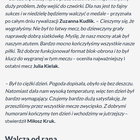
duży problem, żeby wejść do czwórki. Dla nas jest to fajny
sukces i w niedzielę będziemy walczyć o medale
– przyznała
po całym dniu rywalizacji
Zuzanna Kudlik.
–
Cieszymy się, że
wygrałyśmy. Nie był to łatwy mecz, bo dziewczyny grały
naprawdę dobrą siatkówkę. Myślę, że nasz mocny atak był
naszym atutem. Bardzo mocno kończyłyśmy wszystkie nasze
piłki. Też dobrze funkcjonował format blok-obrona i to był
klucz do wygranej w tym meczu
– oceniła najważniejszy i
ostatni mecz
Julia Kielak.
– Był to ciężki dzień. Pogoda dopisała, obyło się bez deszczu.
Natomiast dała nam wysoką temperaturę, więc ten dzień był
bardzo wymagający. Czujemy bardzo dużą satysfakcję, że
przeszliśmy przez wszystkie mecze zwycięsko. Z dobrymi
humorami kończymy ten dzień i wchodzimy w jutrzejszy
–
stwierdził
Miłosz Kruk.
Walczą od rana