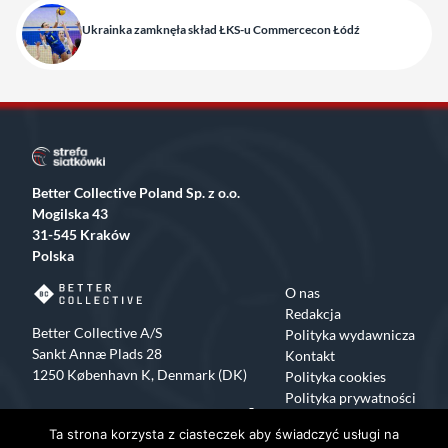
Ukrainka zamknęła skład ŁKS-u Commercecon Łódź
Better Collective Poland Sp. z o.o.
Mogilska 43
31-545 Kraków
Polska
O nas
Redakcja
Better Collective A/S
Polityka wydawnicza
Sankt Annæ Plads 28
Kontakt
1250 København K, Denmark (DK)
Polityka cookies
Polityka prywatności
Facebook
X
Instagram
TikTok
Ta strona korzysta z ciasteczek aby świadczyć usługi na
Copyrights 2015-2024 Strefa Siatkówki All rights reserved