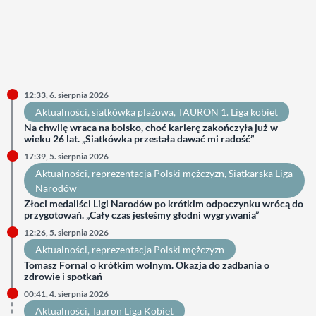
12:33, 6. sierpnia 2026
Aktualności
, 
siatkówka plażowa
, 
TAURON 1. Liga kobiet
Na chwilę wraca na boisko, choć karierę zakończyła już w
wieku 26 lat. „Siatkówka przestała dawać mi radość”
17:39, 5. sierpnia 2026
Aktualności
, 
reprezentacja Polski mężczyzn
, 
Siatkarska Liga
Narodów
Złoci medaliści Ligi Narodów po krótkim odpoczynku wrócą do
przygotowań. „Cały czas jesteśmy głodni wygrywania”
12:26, 5. sierpnia 2026
Aktualności
, 
reprezentacja Polski mężczyzn
Tomasz Fornal o krótkim wolnym. Okazja do zadbania o
zdrowie i spotkań
00:41, 4. sierpnia 2026
Aktualności
, 
Tauron Liga Kobiet