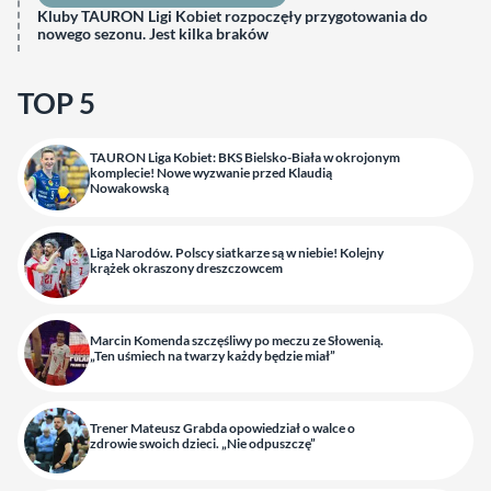
Kluby TAURON Ligi Kobiet rozpoczęły przygotowania do
nowego sezonu. Jest kilka braków
TOP 5
TAURON Liga Kobiet: BKS Bielsko-Biała w okrojonym
komplecie! Nowe wyzwanie przed Klaudią
Nowakowską
Liga Narodów. Polscy siatkarze są w niebie! Kolejny
krążek okraszony dreszczowcem
Marcin Komenda szczęśliwy po meczu ze Słowenią.
„Ten uśmiech na twarzy każdy będzie miał”
Trener Mateusz Grabda opowiedział o walce o
zdrowie swoich dzieci. „Nie odpuszczę”