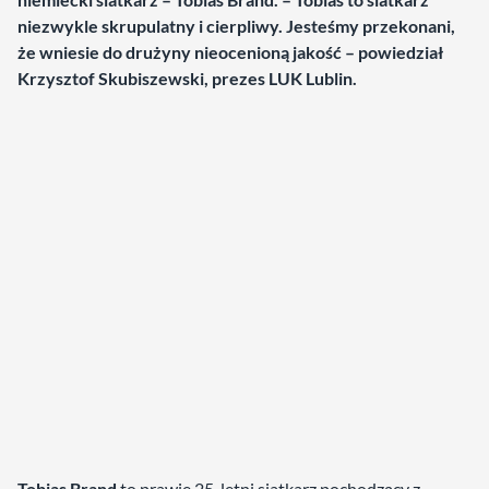
niezwykle skrupulatny i cierpliwy. Jesteśmy przekonani,
że wniesie do drużyny nieocenioną jakość – powiedział
Krzysztof Skubiszewski, prezes LUK Lublin.
Tobias Brand
to prawie 25-letni siatkarz pochodzący z