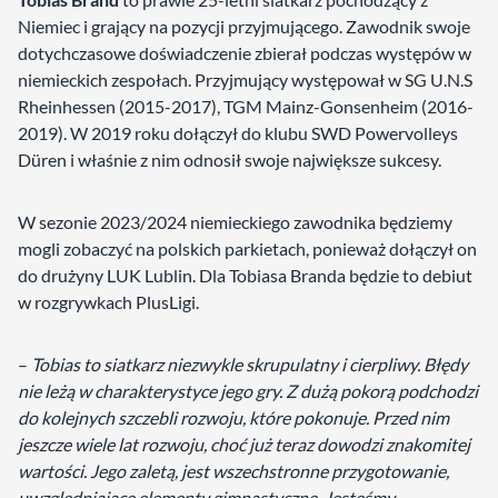
Niemiec i grający na pozycji przyjmującego. Zawodnik swoje
dotychczasowe doświadczenie zbierał podczas występów w
niemieckich zespołach. Przyjmujący występował w SG U.N.S
Rheinhessen (2015-2017), TGM Mainz-Gonsenheim (2016-
2019). W 2019 roku dołączył do klubu SWD Powervolleys
Düren i właśnie z nim odnosił swoje największe sukcesy.
W sezonie 2023/2024 niemieckiego zawodnika będziemy
mogli zobaczyć na polskich parkietach, ponieważ dołączył on
do drużyny LUK Lublin. Dla Tobiasa Branda będzie to debiut
w rozgrywkach PlusLigi.
–
Tobias to siatkarz niezwykle skrupulatny i cierpliwy. Błędy
nie leżą w charakterystyce jego gry. Z dużą pokorą podchodzi
do kolejnych szczebli rozwoju, które pokonuje. Przed nim
jeszcze wiele lat rozwoju, choć już teraz dowodzi znakomitej
wartości. Jego zaletą, jest wszechstronne przygotowanie,
uwzględniające elementy gimnastyczne. Jesteśmy