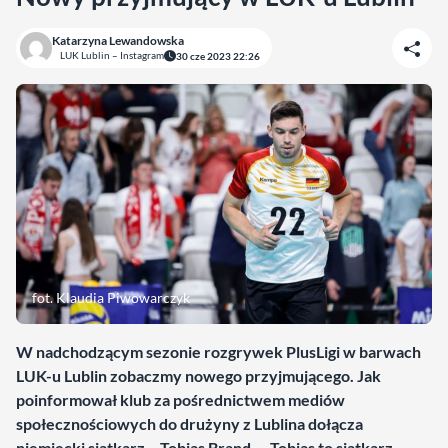
Katarzyna Lewandowska
LUK Lublin – Instagram
30 cze 2023 22:26
fot. Klaudia Piwowarczyk
W nadchodzącym sezonie rozgrywek PlusLigi w barwach
LUK-u Lublin zobaczmy nowego przyjmującego. Jak
poinformował klub za pośrednictwem mediów
społecznościowych do drużyny z Lublina dołącza
niemiecki siatkarz – Tobias Brand. – Tobias to siatkarz