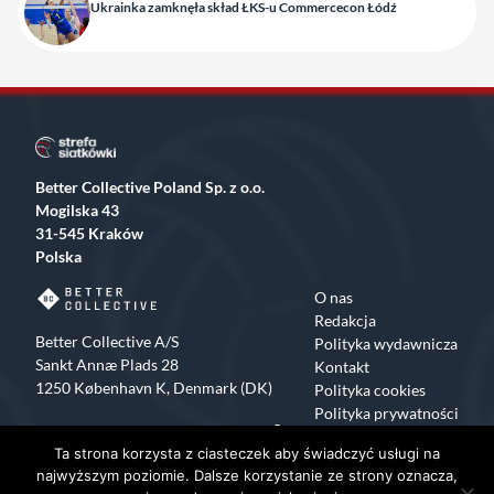
Ukrainka zamknęła skład ŁKS-u Commercecon Łódź
Better Collective Poland Sp. z o.o.
Mogilska 43
31-545 Kraków
Polska
O nas
Redakcja
Better Collective A/S
Polityka wydawnicza
Sankt Annæ Plads 28
Kontakt
1250 København K, Denmark (DK)
Polityka cookies
Polityka prywatności
Facebook
X
Instagram
TikTok
Ta strona korzysta z ciasteczek aby świadczyć usługi na
Copyrights 2015-2024 Strefa Siatkówki All rights reserved
najwyższym poziomie. Dalsze korzystanie ze strony oznacza,