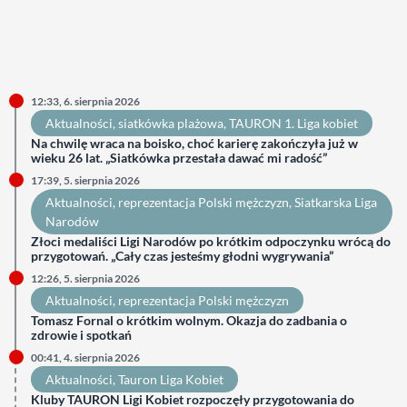
12:33, 6. sierpnia 2026
Aktualności
, 
siatkówka plażowa
, 
TAURON 1. Liga kobiet
Na chwilę wraca na boisko, choć karierę zakończyła już w
wieku 26 lat. „Siatkówka przestała dawać mi radość”
17:39, 5. sierpnia 2026
Aktualności
, 
reprezentacja Polski mężczyzn
, 
Siatkarska Liga
Narodów
Złoci medaliści Ligi Narodów po krótkim odpoczynku wrócą do
przygotowań. „Cały czas jesteśmy głodni wygrywania”
12:26, 5. sierpnia 2026
Aktualności
, 
reprezentacja Polski mężczyzn
Tomasz Fornal o krótkim wolnym. Okazja do zadbania o
zdrowie i spotkań
00:41, 4. sierpnia 2026
Aktualności
, 
Tauron Liga Kobiet
Kluby TAURON Ligi Kobiet rozpoczęły przygotowania do