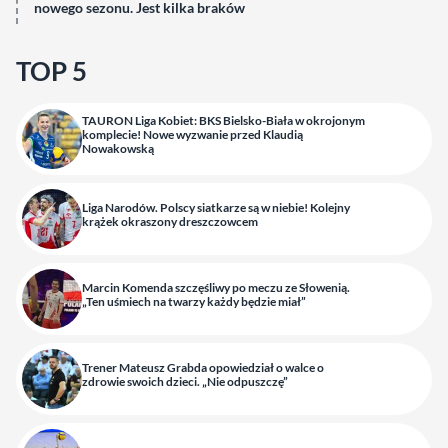
nowego sezonu. Jest kilka braków
TOP 5
TAURON Liga Kobiet: BKS Bielsko-Biała w okrojonym
komplecie! Nowe wyzwanie przed Klaudią
Nowakowską
Liga Narodów. Polscy siatkarze są w niebie! Kolejny
krążek okraszony dreszczowcem
Marcin Komenda szczęśliwy po meczu ze Słowenią.
„Ten uśmiech na twarzy każdy będzie miał”
Trener Mateusz Grabda opowiedział o walce o
zdrowie swoich dzieci. „Nie odpuszczę”