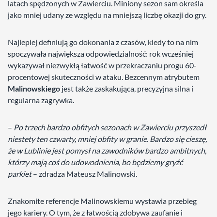
latach spędzonych w Zawierciu. Miniony sezon sam określa
jako mniej udany ze względu na mniejszą liczbę okazji do gry.
Najlepiej definiują go dokonania z czasów, kiedy to na nim
spoczywała największa odpowiedzialność: rok wcześniej
wykazywał niezwykłą łatwość w przekraczaniu progu 60-
procentowej skuteczności w ataku. Bezcennym atrybutem
Malinowskiego
jest także zaskakująca, precyzyjna silna i
regularna zagrywka.
–
Po trzech bardzo obfitych sezonach w Zawierciu przyszedł
niestety ten czwarty, mniej obfity w granie. Bardzo się cieszę,
że w Lublinie jest pomysł na zawodników bardzo ambitnych,
którzy mają coś do udowodnienia, bo będziemy gryźć
parkiet
– zdradza Mateusz Malinowski.
Znakomite referencje Malinowskiemu wystawia przebieg
jego kariery. O tym, że z łatwością zdobywa zaufanie i