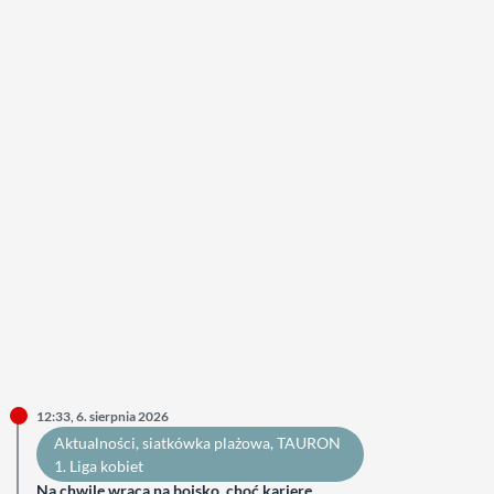
12:33, 6. sierpnia 2026
Aktualności
, 
siatkówka plażowa
, 
TAURON
1. Liga kobiet
Na chwilę wraca na boisko, choć karierę