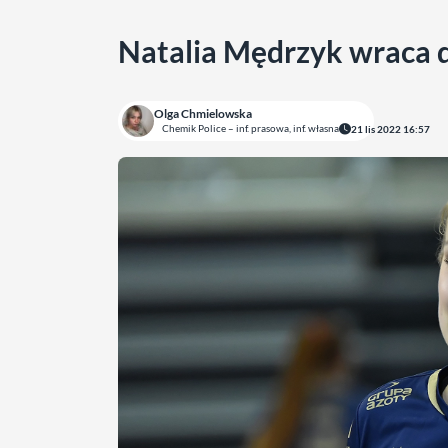
Natalia Mędrzyk wraca 
Olga Chmielowska
Chemik Police – inf. prasowa, inf. własna
21 lis 2022 16:57