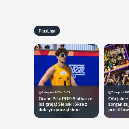
PlusLiga
8 sierpnia 2026 13:09
7 sierpnia 20
Grand Prix PGE: Siatkarze
Oficjalnie
już grają! Ślepsk i Skra z
zorganizu
dobrym początkiem
prestiżow