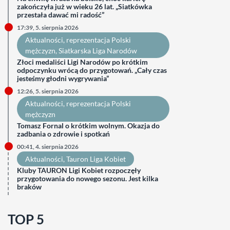
zakończyła już w wieku 26 lat. „Siatkówka
przestała dawać mi radość”
17:39, 5. sierpnia 2026
Aktualności
, 
reprezentacja Polski
mężczyzn
, 
Siatkarska Liga Narodów
Złoci medaliści Ligi Narodów po krótkim
odpoczynku wrócą do przygotowań. „Cały czas
jesteśmy głodni wygrywania”
12:26, 5. sierpnia 2026
Aktualności
, 
reprezentacja Polski
mężczyzn
Tomasz Fornal o krótkim wolnym. Okazja do
zadbania o zdrowie i spotkań
00:41, 4. sierpnia 2026
Aktualności
, 
Tauron Liga Kobiet
Kluby TAURON Ligi Kobiet rozpoczęły
przygotowania do nowego sezonu. Jest kilka
braków
TOP 5