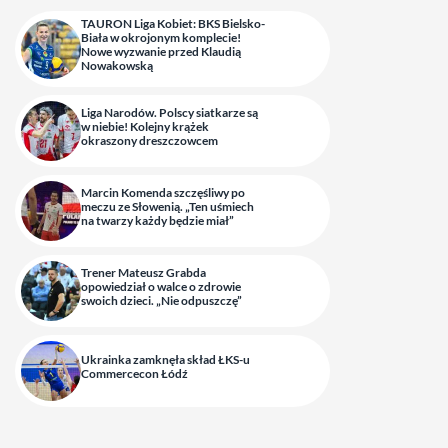
TAURON Liga Kobiet: BKS Bielsko-
Biała w okrojonym komplecie!
Nowe wyzwanie przed Klaudią
Nowakowską
Liga Narodów. Polscy siatkarze są
w niebie! Kolejny krążek
okraszony dreszczowcem
Marcin Komenda szczęśliwy po
meczu ze Słowenią. „Ten uśmiech
na twarzy każdy będzie miał”
Trener Mateusz Grabda
opowiedział o walce o zdrowie
swoich dzieci. „Nie odpuszczę”
Ukrainka zamknęła skład ŁKS-u
Commercecon Łódź