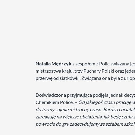
Natalia Mędrzyk
z zespołem z Polic związana j
mistrzostwa kraju, trzy Puchary Polski oraz jed
przerwę od siatkówki. Związana ona była z urlo
Doświadczona przyjmująca podjęła jednak decyz
Chemikiem Police.
– Od jakiegoś czasu pracuję 
do formy zajmie mi trochę czasu. Bardzo chciałab
zareaguję na większe obciążenia, jak będę czuła s
powrocie do gry zadecydujemy ze sztabem szk