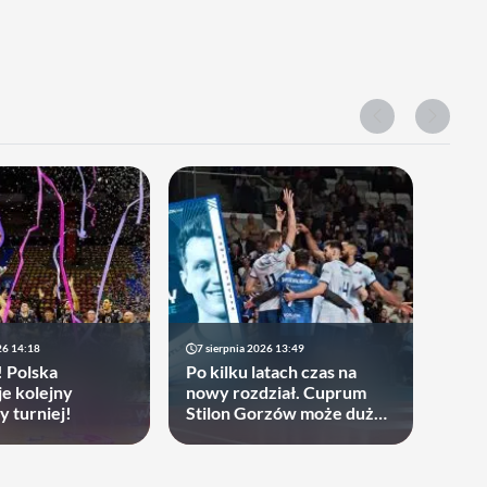
26 14:18
7 sierpnia 2026 13:49
! Polska
Po kilku latach czas na
je kolejny
nowy rozdział. Cuprum
y turniej!
Stilon Gorzów może dużo
zyskać