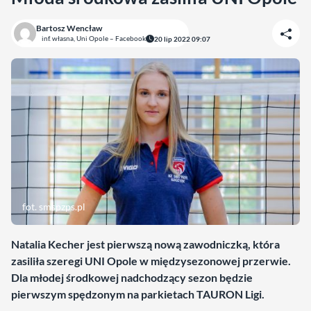
Bartosz Wencław
inf. własna, Uni Opole – Facebook
20 lip 2022 09:07
fot. smspzps.pl
Natalia Kecher jest pierwszą nową zawodniczką, która
zasiliła szeregi UNI Opole w międzysezonowej przerwie.
Dla młodej środkowej nadchodzący sezon będzie
pierwszym spędzonym na parkietach TAURON Ligi.