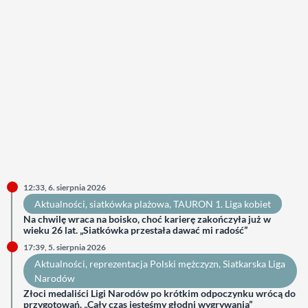
12:33, 6. sierpnia 2026
Aktualności
, 
siatkówka plażowa
, 
TAURON 1. Liga kobiet
Na chwilę wraca na boisko, choć karierę zakończyła już w
wieku 26 lat. „Siatkówka przestała dawać mi radość”
17:39, 5. sierpnia 2026
Aktualności
, 
reprezentacja Polski mężczyzn
, 
Siatkarska Liga
Narodów
Złoci medaliści Ligi Narodów po krótkim odpoczynku wrócą do
przygotowań. „Cały czas jesteśmy głodni wygrywania”