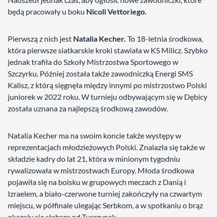
będą pracowały u boku
Nicoli Vettoriego.
Pierwszą z nich jest
Natalia Kecher.
To 18-letnia środkowa,
która pierwsze siatkarskie kroki stawiała w KS Milicz. Szybko
jednak trafiła do Szkoły Mistrzostwa Sportowego w
Szczyrku. Później została także zawodniczką Energi SMS
Kalisz, z którą sięgnęła między innymi po mistrzostwo Polski
juniorek w 2022 roku. W turnieju odbywającym się w Dębicy
została uznana za najlepszą środkową zawodów.
Natalia Kecher ma na swoim koncie także występy w
reprezentacjach młodzieżowych Polski. Znalazła się także w
składzie kadry do lat 21, która w minionym tygodniu
rywalizowała w mistrzostwach Europy. Młoda środkowa
pojawiła się na boisku w grupowych meczach z Danią i
Izraelem, a biało-czerwone turniej zakończyły na czwartym
miejscu, w półfinale ulegając Serbkom, a w spotkaniu o brąz
okazały się słabsze od Turczynek.