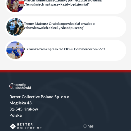
Marcin Komenda szczęśliwy po meczu ze Słowenią.
„Ten uśmiech na twarzy każdy będzie miał”
Trener Mateusz Grabda opowiedział o walce o
zdrowie swoich dzieci. „Nie odpuszczę”
Ukrainka zamknęła skład ŁKS-u Commercecon Łódź
Better Collective Poland Sp. z o.o.
Mogilska 43
31-545 Kraków
Polska
O nas