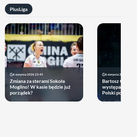
PlusLiga
6 sierpnia 2026 23:45
6 sierpnia 2026 17:40
Zmiana za sterami Sokoła
Bartosz Gomułk
Mogilno! W kasie będzie już
występach w re
porządek?
Polski podjął de
zagra w najbliż