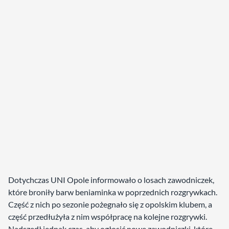
Dotychczas UNI Opole informowało o losach zawodniczek,
które broniły barw beniaminka w poprzednich rozgrywkach.
Część z nich po sezonie pożegnało się z opolskim klubem, a
część przedłużyła z nim współpracę na kolejne rozgrywki.
Nadszedł jednak czas, aby ogłosić nowe zawodniczki, które