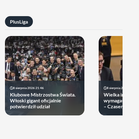
PlusLiga
8 sierpnia 2026 21:46
8 sierpnia 2026 19:22
Klubowe Mistrzostwa Świata.
Wielka impreza
Włoski gigant oficjalnie
wymagała wielk
potwierdził udział
– Czasem warto
swoje ręce