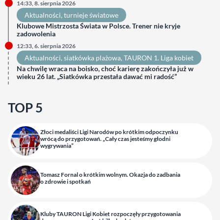
14:33, 8. sierpnia 2026
Aktualności
, 
turnieje światowe
Klubowe Mistrzosta Świata w Polsce. Trener nie kryje
zadowolenia
12:33, 6. sierpnia 2026
Aktualności
, 
siatkówka plażowa
, 
TAURON 1. Liga kobiet
Na chwilę wraca na boisko, choć karierę zakończyła już w
wieku 26 lat. „Siatkówka przestała dawać mi radość”
TOP 5
Złoci medaliści Ligi Narodów po krótkim odpoczynku
wrócą do przygotowań. „Cały czas jesteśmy głodni
wygrywania”
Tomasz Fornal o krótkim wolnym. Okazja do zadbania
o zdrowie i spotkań
Kluby TAURON Ligi Kobiet rozpoczęły przygotowania