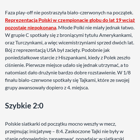
Faza play-off nie postraszyła biało-czerwonych na początek.
Reprezentacja Polski w czempionacie globu do lat 19 wciąż
pozostaje niepokonana
. Młode Polki nie miały jednak łatwo.
W grupie C spotkały się z broniącymi tytułu Amerykankami,
oraz Turczynkami, a więc wicemistrzyniami sprzed dwóch lat.
Bój z reprezentacją USA był zacięty. Podobnie jak
poniedziałkowe starcie z Hiszpankami, kiedy z Polek zeszło
ciśnienie. Pierwsze miejsce udało się jednak utrzymać, a to
natomiast dało drużynie bardzo dobre rozstawienie. W 1/8
finału biało-czerwone spotkały się Tajkami, które ze swojej
grupy awansowały dopiero z 4. miejsca.
Szybkie 2:0
Polskie siatkarki od początku mocno weszły w mecz,
przejmując inicjatywę – 8:4. Zaskoczone Tajki nie były w
stanie odpowiednio zareagować, popadając w siatkarski.