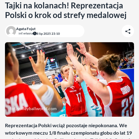
Tajki na kolanach! Reprezentacja
Polski o krok od strefy medalowej
Agata Fojut
inf. własna
8 lip 2025 23:10
fot. volleyballworld.com
Reprezentacja Polski wciąż pozostaje niepokonana. We
wtorkowym meczu 1/8 finału czempionatu globu do lat 19