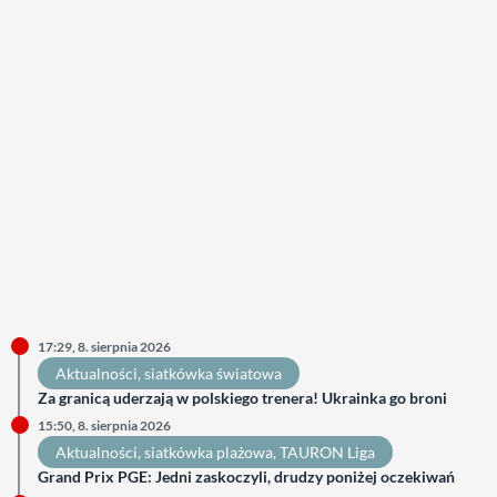
17:29, 8. sierpnia 2026
Aktualności
, 
siatkówka światowa
Za granicą uderzają w polskiego trenera! Ukrainka go broni
15:50, 8. sierpnia 2026
Aktualności
, 
siatkówka plażowa
, 
TAURON Liga
Grand Prix PGE: Jedni zaskoczyli, drudzy poniżej oczekiwań