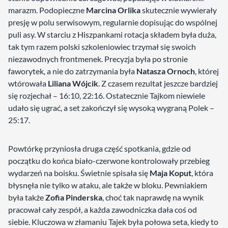
marazm. Podopieczne
Marcina Orlika
skutecznie wywierały
presję w polu serwisowym, regularnie dopisując do wspólnej
puli asy. W starciu z Hiszpankami rotacja składem była duża,
tak tym razem polski szkoleniowiec trzymał się swoich
niezawodnych frontmenek. Precyzja była po stronie
faworytek, a nie do zatrzymania była
Natasza Ornoch
, której
wtórowała
Liliana Wójcik
. Z czasem rezultat jeszcze bardziej
się rozjechał – 16:10, 22:16. Ostatecznie Tajkom niewiele
udało się ugrać, a set zakończył się wysoką wygraną Polek –
25:17.
Powtórkę przyniosła druga część spotkania, gdzie od
początku do końca biało-czerwone kontrolowały przebieg
wydarzeń na boisku. Świetnie spisała się
Maja Koput
, która
błysnęła nie tylko w ataku, ale także w bloku. Pewniakiem
była także
Zofia Pinderska
, choć tak naprawdę na wynik
pracował cały zespół, a każda zawodniczka dała coś od
siebie. Kluczowa w złamaniu Tajek była połowa seta, kiedy to