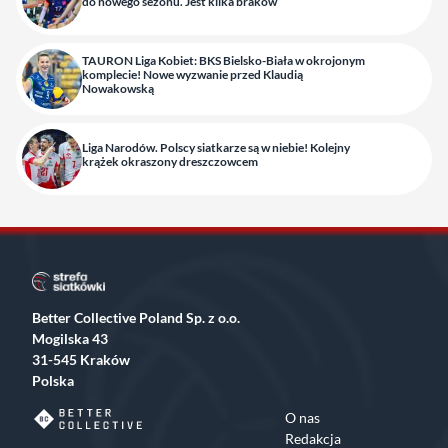
do nowego sezonu. Jest kilka braków
TAURON Liga Kobiet: BKS Bielsko-Biała w okrojonym
komplecie! Nowe wyzwanie przed Klaudią
Nowakowską
Liga Narodów. Polscy siatkarze są w niebie! Kolejny
krążek okraszony dreszczowcem
Better Collective Poland Sp. z o.o.
Mogilska 43
31-545 Kraków
Polska
O nas
Redakcja