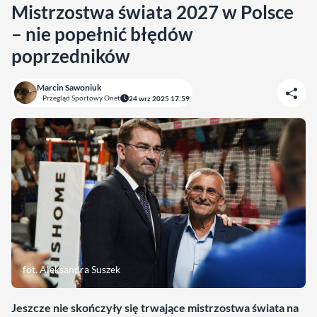
Mistrzostwa świata 2027 w Polsce
– nie popełnić błędów
poprzedników
Marcin Sawoniuk
Przegląd Sportowy Onet
24 wrz 2025 17:59
fot. Aleksandra Suszek
Jeszcze nie skończyły się trwające mistrzostwa świata na