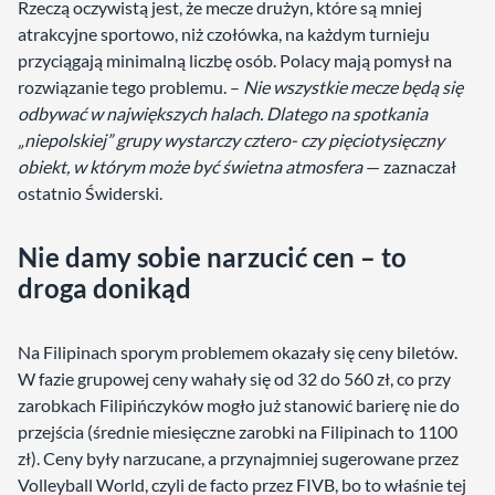
Rzeczą oczywistą jest, że mecze drużyn, które są mniej
atrakcyjne sportowo, niż czołówka, na każdym turnieju
przyciągają minimalną liczbę osób. Polacy mają pomysł na
rozwiązanie tego problemu. –
Nie wszystkie mecze będą się
odbywać w największych halach. Dlatego na spotkania
„niepolskiej” grupy wystarczy cztero- czy pięciotysięczny
obiekt, w którym może być świetna atmosfera
— zaznaczał
ostatnio Świderski.
Nie damy sobie narzucić cen – to
droga donikąd
Na Filipinach sporym problemem okazały się ceny biletów.
W fazie grupowej ceny wahały się od 32 do 560 zł, co przy
zarobkach Filipińczyków mogło już stanowić barierę nie do
przejścia (średnie miesięczne zarobki na Filipinach to 1100
zł). Ceny były narzucane, a przynajmniej sugerowane przez
Volleyball World, czyli de facto przez FIVB, bo to właśnie tej