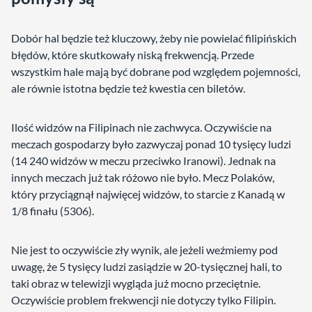
Dobór hal będzie też kluczowy, żeby nie powielać filipińskich
błędów, które skutkowały niską frekwencją. Przede
wszystkim hale mają być dobrane pod względem pojemności,
ale równie istotna będzie też kwestia cen biletów.
Ilość widzów na Filipinach nie zachwyca. Oczywiście na
meczach gospodarzy było zazwyczaj ponad 10 tysięcy ludzi
(14 240 widzów w meczu przeciwko Iranowi). Jednak na
innych meczach już tak różowo nie było. Mecz Polaków,
który przyciągnął najwięcej widzów, to starcie z Kanadą w
1/8 finału (5306).
Nie jest to oczywiście zły wynik, ale jeżeli weźmiemy pod
uwagę, że 5 tysięcy ludzi zasiądzie w 20-tysięcznej hali, to
taki obraz w telewizji wygląda już mocno przeciętnie.
Oczywiście problem frekwencji nie dotyczy tylko Filipin.