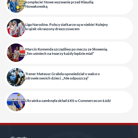
komplecie! Nowe wyzwanie przed Klaudią
Nowakowską
Liga Narodów. Polscy siatkarze są w niebie! Kolejny
krążek okraszony dreszczowcem
Marcin Komenda szczęśliwy po meczu ze Słowenią.
„Ten uśmiech na twarzy każdy będzie miał”
Trener Mateusz Grabda opowiedział o walce o
zdrowie swoich dzieci. „Nie odpuszczę”
Ukrainka zamknęła skład ŁKS-u Commercecon Łódź