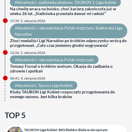
Aktualności
, 
siatkówka plażowa
, 
TAURON 1. Liga kobiet
Na chwilę wraca na boisko, choć karierę zakończyła już w
wieku 26 lat. „Siatkówka przestała dawać mi radość”
17:39, 5. sierpnia 2026
Aktualności
, 
reprezentacja Polski mężczyzn
, 
Siatkarska Liga
Narodów
Złoci medaliści Ligi Narodów po krótkim odpoczynku wrócą do
przygotowań. „Cały czas jesteśmy głodni wygrywania”
12:26, 5. sierpnia 2026
Aktualności
, 
reprezentacja Polski mężczyzn
Tomasz Fornal o krótkim wolnym. Okazja do zadbania o
zdrowie i spotkań
00:41, 4. sierpnia 2026
Aktualności
, 
Tauron Liga Kobiet
Kluby TAURON Ligi Kobiet rozpoczęły przygotowania do
nowego sezonu. Jest kilka braków
TOP 5
TAURON Liga Kobiet: BKS Bielsko-Biała w okrojonym