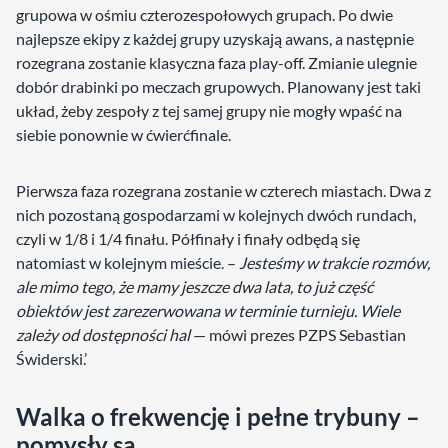
grupowa w ośmiu czterozespołowych grupach. Po dwie
najlepsze ekipy z każdej grupy uzyskają awans, a następnie
rozegrana zostanie klasyczna faza play-off. Zmianie ulegnie
dobór drabinki po meczach grupowych. Planowany jest taki
układ, żeby zespoły z tej samej grupy nie mogły wpaść na
siebie ponownie w ćwierćfinale.
Pierwsza faza rozegrana zostanie w czterech miastach. Dwa z
nich pozostaną gospodarzami w kolejnych dwóch rundach,
czyli w 1/8 i 1/4 finału. Półfinały i finały odbędą się
natomiast w kolejnym mieście. –
Jesteśmy w trakcie rozmów,
ale mimo tego, że mamy jeszcze dwa lata, to już część
obiektów jest zarezerwowana w terminie turnieju. Wiele
zależy od dostępności hal
— mówi prezes PZPS Sebastian
Świderski.’
Walka o frekwencję i pełne trybuny –
pomysły są