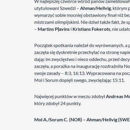
W najlepszej czwórce wśród panów zameldował
utytułowani Szwedzi –
Ahman/Hellvig
, którym 
wymarzyć sobie mocniej obstawiony finał niż be
mistrzami olimpijskimi. Nie dziwi także fakt, ż
–
Martins Pļavins
i
Kristians Fokerots
, nie udał
Początek spotkania należał do wyrównanych, a 
zaczęła się dyskretnie przechylać na stronę nap
dając im zwycięstwo i nieco oddechu, przed decyd
zaczęła, a porażka na inaugurację rozdrażniła N
swoje zasady – 8:3, 16:13. Wypracowana na pocz
Mol i Sorum dopięli swego, zwyciężając 15:11.
Najwięcej punktów w meczu zdobył
Andreas M
który zdobył 24 punkty.
Mol A./Sorum C. (NOR) – Ahman/Hellvig (SWE)