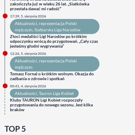
zakończyła już w wieku 26 lat. „Siatkówka
przestała dawać mi radość”
17:39, 5. sierpnia 2026
Aktualności
, 
reprezentacja Polski
mężczyzn
, 
Siatkarska Liga Narodów
Złoci medaliści Ligi Narodów po krótkim
odpoczynku wrócą do przygotowań. „Cały czas
jesteśmy głodni wygrywania”
12:26, 5. sierpnia 2026
Aktualności
, 
reprezentacja Polski
mężczyzn
Tomasz Fornal o krótkim wolnym. Okazja do
zadbania o zdrowie i spotkań
00:41, 4. sierpnia 2026
Aktualności
, 
Tauron Liga Kobiet
Kluby TAURON Ligi Kobiet rozpoczęły
przygotowania do nowego sezonu. Jest kilka
braków
TOP 5