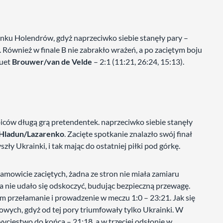
nku Holendrów, gdyż naprzeciwko siebie stanęły pary –
Również w finale B nie zabrakło wrażeń, a po zaciętym boju
duet
Brouwer/van de Velde
– 2:1 (11:21, 26:24, 15:13).
iców długą grą pretendentek. naprzeciwko siebie stanęły
Hladun/Lazarenko
. Zacięte spotkanie znalazło swój finał
ły Ukrainki, i tak mając do ostatniej piłki pod górkę.
amowicie zaciętych, żadna ze stron nie miała zamiaru
ta nie udało się odskoczyć, budując bezpieczną przewagę.
 przełamanie i prowadzenie w meczu 1:0 – 23:21. Jak się
rowych, gdyż od tej pory triumfowały tylko Ukrainki. W
wycięstwo do końca – 21:18, a w trzeciej odsłonie w