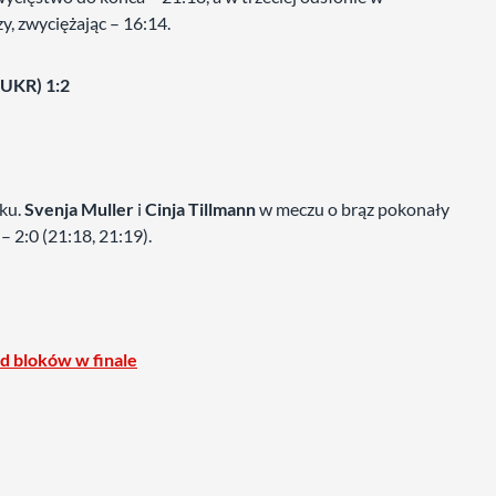
 zwyciężając – 16:14.
(UKR) 1:2
oku.
Svenja Muller
i
Cinja Tillmann
w meczu o brąz pokonały
– 2:0 (21:18, 21:19).
d bloków w finale