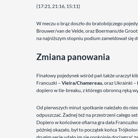
(17:21, 21:16, 15:11)
W meczu o brąz doszło do bratobójczego pojedy
Brouwer/van de Velde, oraz Boermans/de Groot. 
na najniższym stopniu podium zameldował się 
Zmiana panowania
Finałowy pojedynek wśród pań także uraczył kib
Francuzki –
Vieira/Chamereau
, oraz Ukrainki –
dopiero w tie-breaku, z którego obronną ręką wysz
Od pierwszych minut spotkanie należało do nies
odpuszczać. Żadnej też na przestrzeni całego se
Dopiero w końcówce ofiarna gra dała Francuzkom
później okazało, był to początek końca Trójkolo
drugim secie udało im się spokojnie dociągnąć z