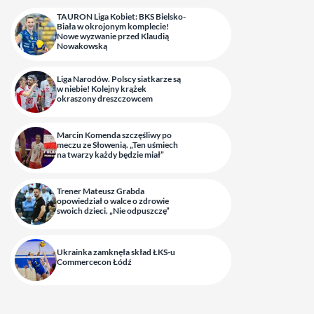
TAURON Liga Kobiet: BKS Bielsko-
Biała w okrojonym komplecie!
Nowe wyzwanie przed Klaudią
Nowakowską
Liga Narodów. Polscy siatkarze są
w niebie! Kolejny krążek
okraszony dreszczowcem
Marcin Komenda szczęśliwy po
meczu ze Słowenią. „Ten uśmiech
na twarzy każdy będzie miał”
Trener Mateusz Grabda
opowiedział o walce o zdrowie
swoich dzieci. „Nie odpuszczę”
Ukrainka zamknęła skład ŁKS-u
Commercecon Łódź