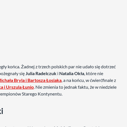
y końca. Żadnej z trzech polskich par nie udało się dotrzeć
pożegnały się
Julia Radelczuk
i
Natalia Okła
, które nie
ichała Bryla i Bartosza Łosiaka
, a na końcu, w ćwierćfinale z
 i Urszula Łunio
. Nie zmienia to jednak faktu, że w niedziele
czempionów Starego Kontynentu.
i