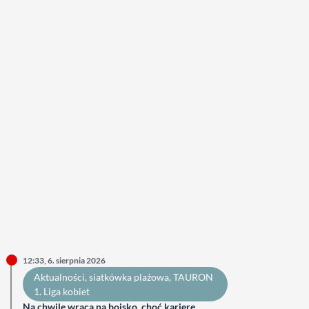
12:33, 6. sierpnia 2026
Aktualności
, 
siatkówka plażowa
, 
TAURON
1. Liga kobiet
Na chwilę wraca na boisko, choć karierę