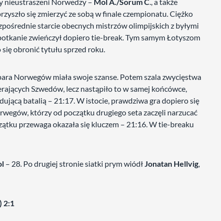
y nieustraszeni Norwedzy –
Mol A./Sorum C
., a także
przyszło się zmierzyć ze sobą w finale czempionatu. Ciężko
zpośrednie starcie obecnych mistrzów olimpijskich z byłymi
e spotkanie zwieńczył dopiero tie-break. Tym samym Łotyszom
o się obronić tytułu sprzed roku.
para Norwegów miała swoje szanse. Potem szala zwycięstwa
ierających Szwedów, lecz nastąpiło to w samej końcówce,
ującą batalią – 21:17. W istocie, prawdziwa gra dopiero się
orwegów, którzy od początku drugiego seta zaczęli narzucać
ątku przewaga okazała się kluczem – 21:16. W tie-breaku
ol
– 28. Po drugiej stronie siatki prym wiódł
Jonatan Hellvig
,
 2:1