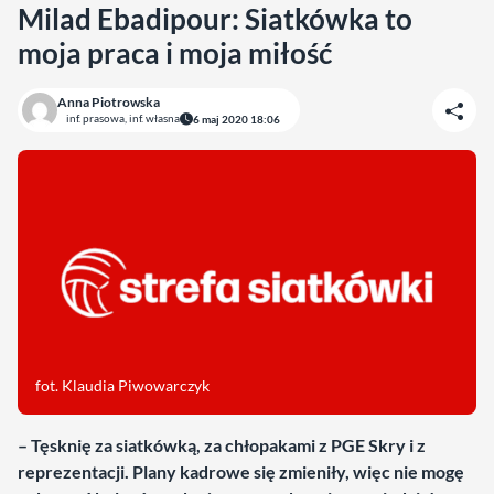
Milad Ebadipour: Siatkówka to
moja praca i moja miłość
Anna Piotrowska
inf. prasowa, inf. własna
6 maj 2020 18:06
fot. Klaudia Piwowarczyk
– Tęsknię za siatkówką, za chłopakami z PGE Skry i z
reprezentacji. Plany kadrowe się zmieniły, więc nie mogę