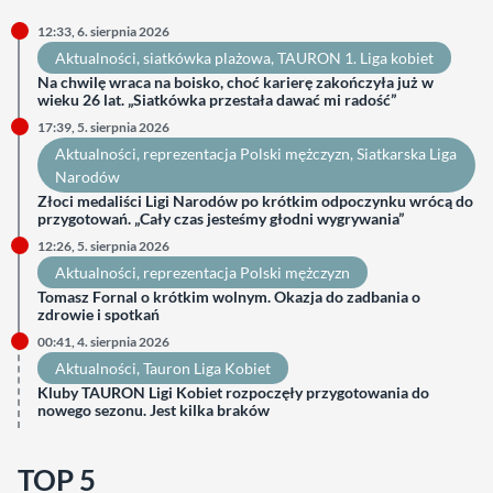
12:33, 6. sierpnia 2026
Aktualności
, 
siatkówka plażowa
, 
TAURON 1. Liga kobiet
Na chwilę wraca na boisko, choć karierę zakończyła już w
wieku 26 lat. „Siatkówka przestała dawać mi radość”
17:39, 5. sierpnia 2026
Aktualności
, 
reprezentacja Polski mężczyzn
, 
Siatkarska Liga
Narodów
Złoci medaliści Ligi Narodów po krótkim odpoczynku wrócą do
przygotowań. „Cały czas jesteśmy głodni wygrywania”
12:26, 5. sierpnia 2026
Aktualności
, 
reprezentacja Polski mężczyzn
Tomasz Fornal o krótkim wolnym. Okazja do zadbania o
zdrowie i spotkań
00:41, 4. sierpnia 2026
Aktualności
, 
Tauron Liga Kobiet
Kluby TAURON Ligi Kobiet rozpoczęły przygotowania do
nowego sezonu. Jest kilka braków
TOP 5