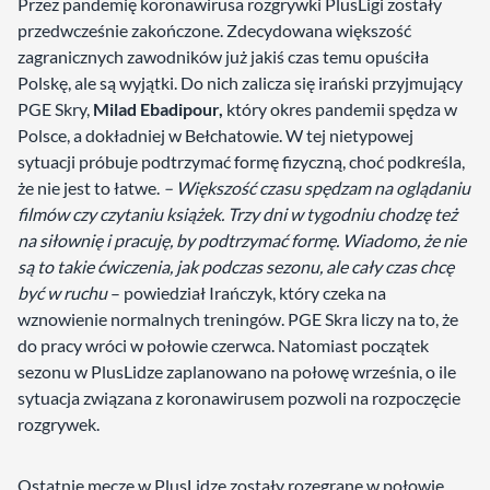
Przez pandemię koronawirusa rozgrywki PlusLigi zostały
przedwcześnie zakończone. Zdecydowana większość
zagranicznych zawodników już jakiś czas temu opuściła
Polskę, ale są wyjątki. Do nich zalicza się irański przyjmujący
PGE Skry,
Milad Ebadipour,
który okres pandemii spędza w
Polsce, a dokładniej w Bełchatowie. W tej nietypowej
sytuacji próbuje podtrzymać formę fizyczną, choć podkreśla,
że nie jest to łatwe.
– Większość czasu spędzam na oglądaniu
filmów czy czytaniu książek. Trzy dni w tygodniu chodzę też
na siłownię i pracuję, by podtrzymać formę. Wiadomo, że nie
są to takie ćwiczenia, jak podczas sezonu, ale cały czas chcę
być w ruchu
– powiedział Irańczyk, który czeka na
wznowienie normalnych treningów. PGE Skra liczy na to, że
do pracy wróci w połowie czerwca. Natomiast początek
sezonu w PlusLidze zaplanowano na połowę września, o ile
sytuacja związana z koronawirusem pozwoli na rozpoczęcie
rozgrywek.
Ostatnie mecze w PlusLidze zostały rozegrane w połowie