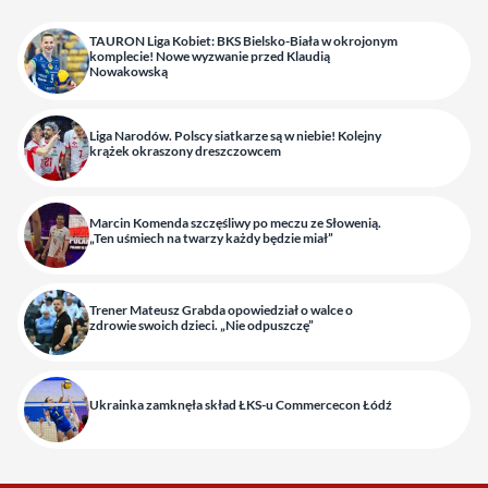
TAURON Liga Kobiet: BKS Bielsko-Biała w okrojonym
komplecie! Nowe wyzwanie przed Klaudią
Nowakowską
Liga Narodów. Polscy siatkarze są w niebie! Kolejny
krążek okraszony dreszczowcem
Marcin Komenda szczęśliwy po meczu ze Słowenią.
„Ten uśmiech na twarzy każdy będzie miał”
Trener Mateusz Grabda opowiedział o walce o
zdrowie swoich dzieci. „Nie odpuszczę”
Ukrainka zamknęła skład ŁKS-u Commercecon Łódź