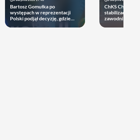
Bartosz Gomułka po
ChKS Chełm sta
występach w reprezentacji
stabilizację. D
Polski podjął decyzję, gdzie
zawodników zost
zagra w najbliższych sezonach!