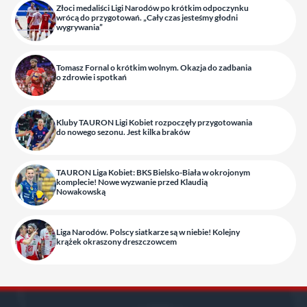
Złoci medaliści Ligi Narodów po krótkim odpoczynku
wrócą do przygotowań. „Cały czas jesteśmy głodni
wygrywania”
Tomasz Fornal o krótkim wolnym. Okazja do zadbania
o zdrowie i spotkań
Kluby TAURON Ligi Kobiet rozpoczęły przygotowania
do nowego sezonu. Jest kilka braków
TAURON Liga Kobiet: BKS Bielsko-Biała w okrojonym
komplecie! Nowe wyzwanie przed Klaudią
Nowakowską
Liga Narodów. Polscy siatkarze są w niebie! Kolejny
krążek okraszony dreszczowcem