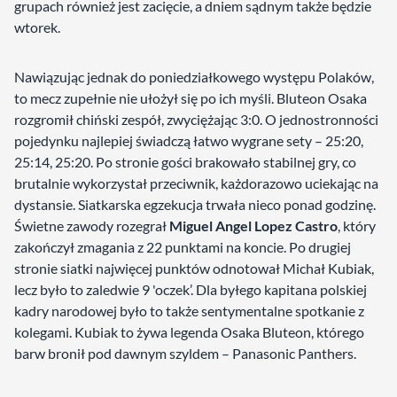
grupach również jest zacięcie, a dniem sądnym także będzie
wtorek.
Nawiązując jednak do poniedziałkowego występu Polaków,
to mecz zupełnie nie ułożył się po ich myśli. Bluteon Osaka
rozgromił chiński zespół, zwyciężając 3:0. O jednostronności
pojedynku najlepiej świadczą łatwo wygrane sety – 25:20,
25:14, 25:20. Po stronie gości brakowało stabilnej gry, co
brutalnie wykorzystał przeciwnik, każdorazowo uciekając na
dystansie. Siatkarska egzekucja trwała nieco ponad godzinę.
Świetne zawody rozegrał
Miguel Angel Lopez Castro
, który
zakończył zmagania z 22 punktami na koncie. Po drugiej
stronie siatki najwięcej punktów odnotował Michał Kubiak,
lecz było to zaledwie 9 'oczek’. Dla byłego kapitana polskiej
kadry narodowej było to także sentymentalne spotkanie z
kolegami. Kubiak to żywa legenda Osaka Bluteon, którego
barw bronił pod dawnym szyldem – Panasonic Panthers.