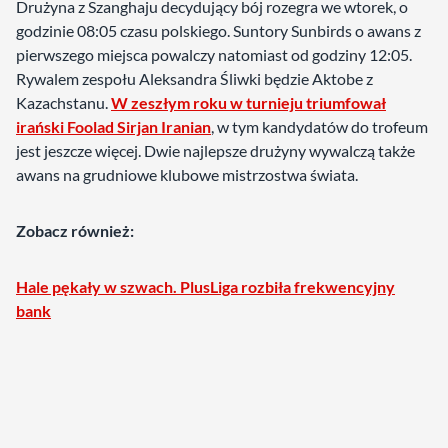
Drużyna z Szanghaju decydujący bój rozegra we wtorek, o
godzinie 08:05 czasu polskiego. Suntory Sunbirds o awans z
pierwszego miejsca powalczy natomiast od godziny 12:05.
Rywalem zespołu Aleksandra Śliwki będzie Aktobe z
Kazachstanu.
W zeszłym roku w turnieju triumfował
irański Foolad Sirjan Iranian
, w tym kandydatów do trofeum
jest jeszcze więcej. Dwie najlepsze drużyny wywalczą także
awans na grudniowe klubowe mistrzostwa świata.
Zobacz również:
Hale pękały w szwach. PlusLiga rozbiła frekwencyjny
bank