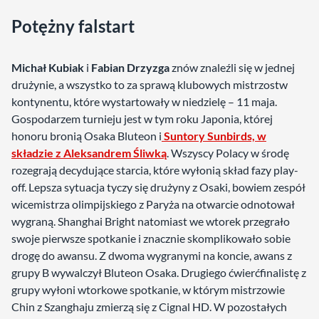
Potężny falstart
Michał Kubiak
i
Fabian Drzyzga
znów znaleźli się w jednej
drużynie, a wszystko to za sprawą klubowych mistrzostw
kontynentu, które wystartowały w niedzielę – 11 maja.
Gospodarzem turnieju jest w tym roku Japonia, której
honoru bronią Osaka Bluteon i
Suntory Sunbirds, w
składzie z Aleksandrem Śliwką
. Wszyscy Polacy w środę
rozegrają decydujące starcia, które wyłonią skład fazy play-
off. Lepsza sytuacja tyczy się drużyny z Osaki, bowiem zespół
wicemistrza olimpijskiego z Paryża na otwarcie odnotował
wygraną. Shanghai Bright natomiast we wtorek przegrało
swoje pierwsze spotkanie i znacznie skomplikowało sobie
drogę do awansu. Z dwoma wygranymi na koncie, awans z
grupy B wywalczył Bluteon Osaka. Drugiego ćwierćfinalistę z
grupy wyłoni wtorkowe spotkanie, w którym mistrzowie
Chin z Szanghaju zmierzą się z Cignal HD. W pozostałych