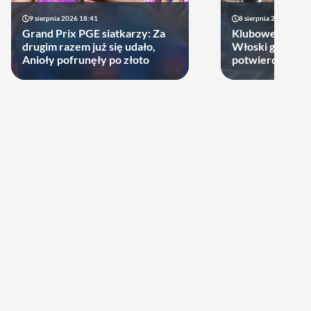
9 sierpnia 2026 18:41
8 sierpnia 2026 21:46
Grand Prix PGE siatkarzy: Za
Klubowe Mistrz
drugim razem już się udało,
Włoski gigant of
Anioły pofrunęły po złoto
potwierdził udz