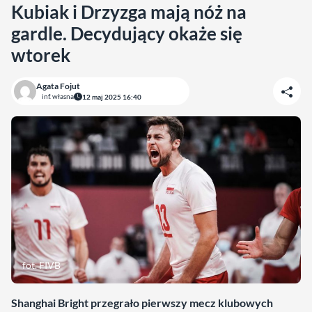
Kubiak i Drzyzga mają nóż na
gardle. Decydujący okaże się
wtorek
Agata Fojut
inf. własna
12 maj 2025 16:40
fot. FIVB
Shanghai Bright przegrało pierwszy mecz klubowych