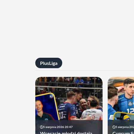
PlusLiga
5 sierpnia 2026 20:47
5 sierpnia 20
Wreszcie młodzi dostają
Cuprum S