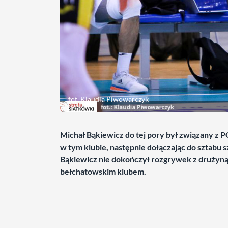
fot. Klaudia Piwowarczyk
Michał Bąkiewicz do tej pory był związany z P
w tym klubie, następnie dołączając do sztabu
Bąkiewicz nie dokończył rozgrywek z drużyną,
bełchatowskim klubem.