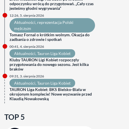
odpoczynku wrócą do przygotowań. „Cały czas
jesteśmy głodni wygrywania”
12:26, 5. sierpnia 2026
Aktualności
, 
reprezentacja Polski
mężczyzn
Tomasz Fornal o krótkim wolnym. Okazja do
zadbania o zdrowie i spotkań
00:41, 4. sierpnia 2026
Aktualności
, 
Tauron Liga Kobiet
Kluby TAURON Ligi Kobiet rozpoczęły
przygotowania do nowego sezonu. Jest kilka
braków
09:31, 3. sierpnia 2026
Aktualności
, 
Tauron Liga Kobiet
TAURON Liga Kobiet: BKS Bielsko-Biała w
okrojonym komplecie! Nowe wyzwanie przed
Klaudią Nowakowską
TOP 5