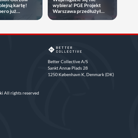
olejną kartę!
wybiera! PGE Projekt
bero już
Warszawa przedłużył
a
mistrza świata
Better Collective A/S
Sankt Annæ Plads 28
1250 København K, Denmark (DK)
i All rights reserved