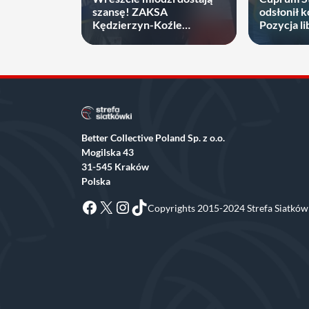
szansę! ZAKSA
odsłonił k
Kędzierzyn-Koźle
Pozycja li
zakontraktowała 19-latka
obsadzon
Better Collective Poland Sp. z o.o.
Mogilska 43
31-545 Kraków
Polska
Facebook
X
Instagram
TikTok
Copyrights 2015-2024 Strefa Siatkówk