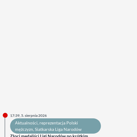
17:39, 5. sierpnia 2026
Aktualności
, 
reprezentacja Polski
mężczyzn
, 
Siatkarska Liga Narodów
Złoci medaliści Ligi Narodów po krótkim