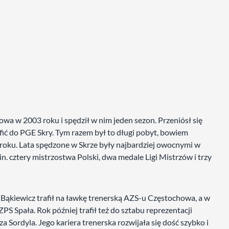
towa w 2003 roku i spędził w nim jeden sezon. Przeniósł się
ić do PGE Skry. Tym razem był to długi pobyt, bowiem
roku. Lata spędzone w Skrze były najbardziej owocnymi w
in. cztery mistrzostwa Polski, dwa medale Ligi Mistrzów i trzy
 Bąkiewicz trafił na ławkę trenerską AZS-u Częstochowa, a w
S Spała. Rok później trafił też do sztabu reprezentacji
a Sordyla. Jego kariera trenerska rozwijała się dość szybko i