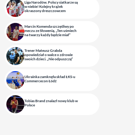
Liga Narodów. Polscy siatkarze są
w niebie! Kolejny krążek
okraszony dreszczowcem
Marcin Komenda szczęśliwy po
meczu ze Słowenią. „Ten uśmiech
na twarzy każdy będzie miał”
Trener Mateusz Grabda
opowiedział o walce o zdrowie
swoich dzieci. „Nie odpuszczę”
Ukrainka zamknęła skład ŁKS-u
Commercecon Łódź
Tobias Brand znalazł nowy klub w
Polsce