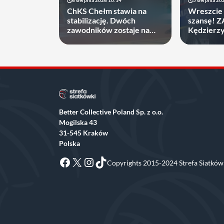
6 sierpnia 2026 10:14
5 sierpnia 20
ChKS Chełm stawia na
Wreszcie 
stabilizację. Dwóch
szansę! 
zawodników zostaje na
Kędzierz
dłużej
zakontrak
Better Collective Poland Sp. z o.o.
Mogilska 43
31-545 Kraków
Polska
Facebook
X
Instagram
TikTok
Copyrights 2015-2024 Strefa Siatkówk