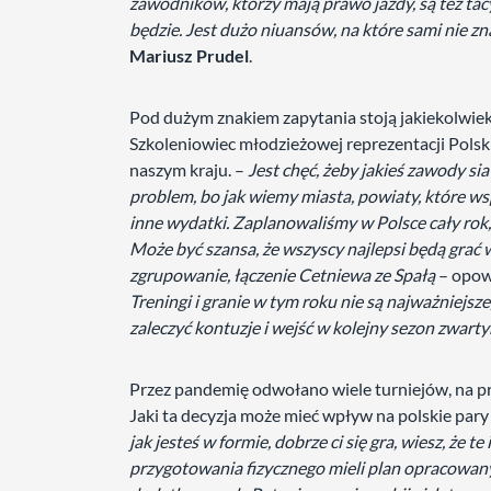
zawodników, którzy mają prawo jazdy, są też tacy,
będzie. Jest dużo niuansów, na które sami nie z
Mariusz Prudel
.
Pod dużym znakiem zapytania stoją jakiekolwiek 
Szkoleniowiec młodzieżowej reprezentacji Polski
naszym kraju. –
Jest chęć, żeby jakieś zawody sia
problem, bo jak wiemy miasta, powiaty, które ws
inne wydatki. Zaplanowaliśmy w Polsce cały rok,
Może być szansa, że wszyscy najlepsi będą grać
zgrupowanie, łączenie Cetniewa ze Spałą
– opowi
Treningi i granie w tym roku nie są najważniejsz
zaleczyć kontuzje i wejść w kolejny sezon zwart
Przez pandemię odwołano wiele turniejów, na prz
Jaki ta decyzja może mieć wpływ na polskie par
jak jesteś w formie, dobrze ci się gra, wiesz, że t
przygotowania fizycznego mieli plan opracowany 