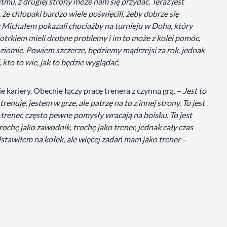
ytmu, z drugiej strony może nam się przydać. Teraz jest
że chłopaki bardzo wiele poświęcili, żeby dobrze się
 z Michałem pokazali chociażby na turnieju w Doha, który
Piotrkiem mieli drobne problemy i im to może z kolei pomóc,
oziomie. Powiem szczerze, będziemy mądrzejsi za rok, jednak
 kto to wie, jak to będzie wyglądać.
e kariery. Obecnie łączy pracę trenera z czynną grą. –
Jest to
enuję, jestem w grze, ale patrzę na to z innej strony. To jest
 trener, często pewne pomysły wracają na boisku. To jest
trochę jako zawodnik, trochę jako trener, jednak cały czas
stawiłem na kołek, ale więcej zadań mam jako trener
–