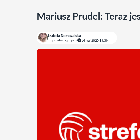
Mariusz Prudel: Teraz je
Izabela Domagalska
opr. własne, pzps.pl
14 maj 2020 13:30