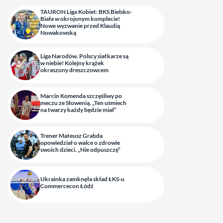
TAURON Liga Kobiet: BKS Bielsko-
Biała w okrojonym komplecie!
Nowe wyzwanie przed Klaudią
Nowakowską
Liga Narodów. Polscy siatkarze są
w niebie! Kolejny krążek
okraszony dreszczowcem
Marcin Komenda szczęśliwy po
meczu ze Słowenią. „Ten uśmiech
na twarzy każdy będzie miał”
Trener Mateusz Grabda
opowiedział o walce o zdrowie
swoich dzieci. „Nie odpuszczę”
Ukrainka zamknęła skład ŁKS-u
Commercecon Łódź