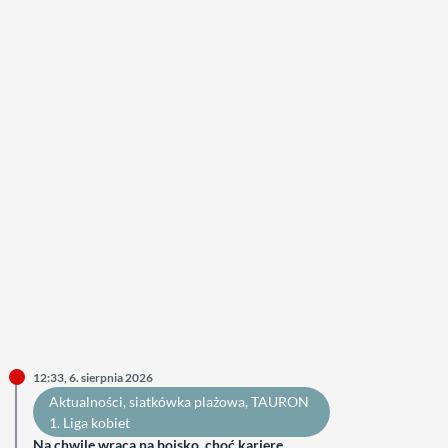
12:33, 6. sierpnia 2026
Aktualności
, 
siatkówka plażowa
, 
TAURON
1. Liga kobiet
Na chwilę wraca na boisko, choć karierę