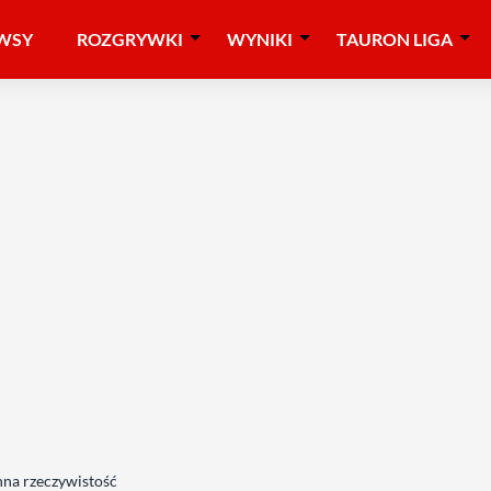
WSY
ROZGRYWKI
WYNIKI
TAURON LIGA
inna rzeczywistość