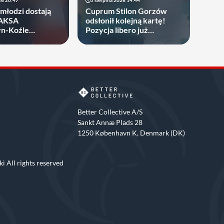
26 20:47
5 sierpnia 2026 14:44
młodzi dostają
Cuprum Stilon Gorzów
ZAKSA
odsłonił kolejną kartę!
yn-Koźle
Pozycja libero już
towała 19-latka
obsadzona
Better Collective A/S
Sankt Annæ Plads 28
1250 København K, Denmark (DK)
i All rights reserved