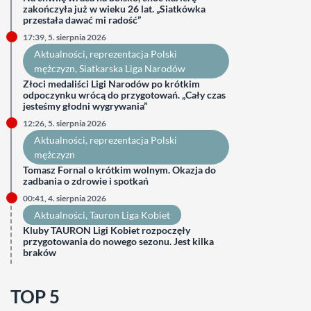
zakończyła już w wieku 26 lat. „Siatkówka
przestała dawać mi radość”
17:39, 5. sierpnia 2026
Aktualności
, 
reprezentacja Polski
mężczyzn
, 
Siatkarska Liga Narodów
Złoci medaliści Ligi Narodów po krótkim
odpoczynku wrócą do przygotowań. „Cały czas
jesteśmy głodni wygrywania”
12:26, 5. sierpnia 2026
Aktualności
, 
reprezentacja Polski
mężczyzn
Tomasz Fornal o krótkim wolnym. Okazja do
zadbania o zdrowie i spotkań
00:41, 4. sierpnia 2026
Aktualności
, 
Tauron Liga Kobiet
Kluby TAURON Ligi Kobiet rozpoczęły
przygotowania do nowego sezonu. Jest kilka
braków
TOP 5