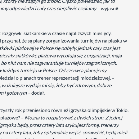
 którzy nie zdążyli go zrobić. Ciężko powiedzieć, jak to
namy odpowiedzi i cały czas cierpliwie czekamy
– wyjaśnił
rozgrywki siatkarskie w czasie najbliższych miesięcy.
 przyznał, że są plany zorganizowania turniejów na piasku w
tkówki plażowej w Polsce się odbyły, jednak cały czas jest
pierały siatkówkę plażową wycofują się z organizacji, mają
 bo nikt nam nie zagwarantuje turniejów zagranicznych.
 w każdym turnieju w Polsce. Od czerwca planujemy
edział o planach trener reprezentacji młodzieżowej. –
e, ważniejsze wydaje mi się, żeby być zdrowym, dobrze
ym i gotowym –
dodał.
yszły rok przeniesiono również igrzyska olimpijskie w Tokio.
y plażowe? –
Można to rozpatrywać z dwóch stron. Z jednej
e igrzyska będą, przez cztery lata szykujesz formę, trenerzy
na cztery lata, żeby optymalnie wejść, sprawdzić, będą mieli