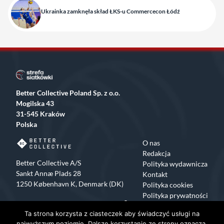
Ukrainka zamknęła skład ŁKS-u Commercecon Łódź
Better Collective Poland Sp. z o.o.
Mogilska 43
31-545 Kraków
Polska
O nas
Redakcja
Better Collective A/S
Polityka wydawnicza
Sankt Annæ Plads 28
Kontakt
1250 København K, Denmark (DK)
Polityka cookies
Polityka prywatności
Facebook
X
Instagram
TikTok
Ta strona korzysta z ciasteczek aby świadczyć usługi na
Copyrights 2015-2024 Strefa Siatkówki All rights reserved
najwyższym poziomie. Dalsze korzystanie ze strony oznacza,