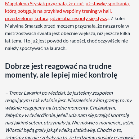
Magdalena Stysiak przyznała, że czuć już stawkę spotkania,
którą potęguje na przykład wspólny trening w hali,
przedzielonej kotarą, gdzie oba zespoły się słyszą
. Z kolei
Malwina Smarzek przed meczem przyznała, że nasza rola w
mistrzostwach świata jest obecnie większa, niż jeszcze kilka
lat temu i to już jest powód do radości, choć oczywiście nie
należy spoczywać na laurach.
Dobrze jest reagować na trudne
momenty, ale lepiej mieć kontrolę
– Trener Lavarini powiedział, że jesteśmy zespołem
reagującym i tak właśnie jest. Niezależnie z kim gramy, to my
właśnie reagujemy na trudne momenty. Chciałabym,
żebyśmy w ćwierćfinale, jeżeli uda nam się przejąć kontrolę
nad jakimś setem, utrzymały ją. Nie mówię o momencie, gdzie
Włoszki będą grały jakąś wielką siatkówkę. Chodzi o to,
żebyśmy my nie czekały na to, że będziemy musiały reagować