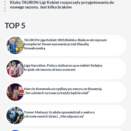
Kluby TAURON Ligi Kobiet rozpoczęły przygotowania do
nowego sezonu. Jest kilka braków
TOP 5
TAURON Liga Kobiet: BKS Bielsko-Biała w okrojonym
komplecie! Nowe wyzwanie przed Klaudią
Nowakowską
Liga Narodów. Polscy siatkarze są w niebie! Kolejny
krążek okraszony dreszczowcem
Marcin Komenda szczęśliwy po meczu ze Słowenią.
„Ten uśmiech na twarzy każdy będzie miał”
Trener Mateusz Grabda opowiedział o walce o
zdrowie swoich dzieci. „Nie odpuszczę”