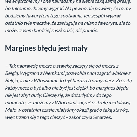
wewnętrznie my i one nakładamy na siebie taką samą presję,
bo tak samo chcemy wygrać. Na pewno nie powiem, że to my
będziemy faworytem tego spotkania. Ten zespół wygrał
ostatnio tyle meczów, że zasługuje na miano faworyta, ale to
może czasem bardziej zaszkodzić, niż pomóc.
Margines błędu jest mały
– Tak naprawdę mecze o stawkę zaczęły się od meczu z
Belgią. Wygrana z Niemkami pozwoliła nam zagrać właśnie z
Belgią, a nie z Włoszkami. To był bardzo trudny mecz. Zresztą
każdy mecz o być albo nie być jest ciężki, bo margines błędu
nie jest zbyt duży. Cieszę się, że dotarłyśmy do tego
momentu, że możemy z Włochami zagrać o strefę medalową.
Mało w ostatnim czasie miałyśmy okazji grać o taką stawkę,
więc trzeba się z tego cieszyć
– zakończyła Smarzek.