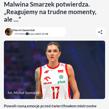
Malwina Smarzek potwierdza.
„Reagujemy na trudne momenty,
ale …”
Marcin Sawoniuk
inf. własna
2 wrz 2025 14:48
fot. Michał Szymański
Powoli rosną emocje przed ćwierćfinałem mistrzostw