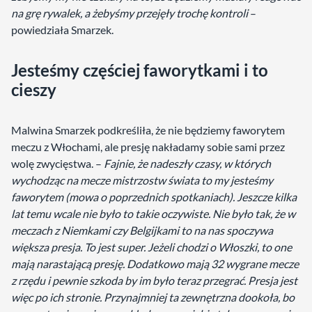
na grę rywalek, a żebyśmy przejęły trochę kontroli
–
powiedziała Smarzek.
Jesteśmy częściej faworytkami i to
cieszy
Malwina Smarzek podkreśliła, że nie będziemy faworytem
meczu z Włochami, ale presję nakładamy sobie sami przez
wolę zwycięstwa. –
Fajnie, że nadeszły czasy, w których
wychodząc na mecze mistrzostw świata to my jesteśmy
faworytem (mowa o poprzednich spotkaniach). Jeszcze kilka
lat temu wcale nie było to takie oczywiste. Nie było tak, że w
meczach z Niemkami czy Belgijkami to na nas spoczywa
większa presja. To jest super. Jeżeli chodzi o Włoszki, to one
mają narastającą presję. Dodatkowo mają 32 wygrane mecze
z rzędu i pewnie szkoda by im było teraz przegrać. Presja jest
więc po ich stronie. Przynajmniej ta zewnętrzna dookoła, bo