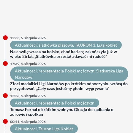
12:33, 6. sierpnia 2026
Aktualności
, 
siatkówka plażowa
, 
TAURON 1. Liga kobiet
Na chwilę wraca na boisko, choć karierę zakończyła już w
wieku 26 lat. „Siatkówka przestała dawać mi radość”
17:39, 5. sierpnia 2026
Aktualności
, 
reprezentacja Polski mężczyzn
, 
Siatkarska Liga
Narodów
Złoci medaliści Ligi Narodów po krótkim odpoczynku wrócą do
przygotowań. „Cały czas jesteśmy głodni wygrywania”
12:26, 5. sierpnia 2026
Aktualności
, 
reprezentacja Polski mężczyzn
Tomasz Fornal o krótkim wolnym. Okazja do zadbania o
zdrowie i spotkań
00:41, 4. sierpnia 2026
Aktualności
, 
Tauron Liga Kobiet