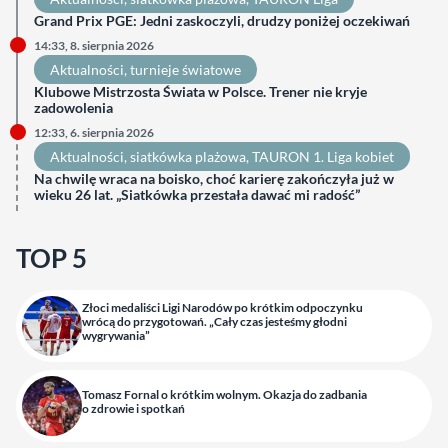
Grand Prix PGE: Jedni zaskoczyli, drudzy poniżej oczekiwań
14:33, 8. sierpnia 2026
Aktualności
, 
turnieje światowe
Klubowe Mistrzosta Świata w Polsce. Trener nie kryje
zadowolenia
12:33, 6. sierpnia 2026
Aktualności
, 
siatkówka plażowa
, 
TAURON 1. Liga kobiet
Na chwilę wraca na boisko, choć karierę zakończyła już w
wieku 26 lat. „Siatkówka przestała dawać mi radość”
TOP 5
Złoci medaliści Ligi Narodów po krótkim odpoczynku
wrócą do przygotowań. „Cały czas jesteśmy głodni
wygrywania”
Tomasz Fornal o krótkim wolnym. Okazja do zadbania
o zdrowie i spotkań