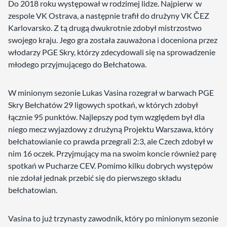
Do 2018 roku występował w rodzimej lidze. Najpierw w
zespole VK Ostrava, a następnie trafił do drużyny VK ČEZ
Karlovarsko. Z tą drugą dwukrotnie zdobył mistrzostwo
swojego kraju. Jego gra została zauważona i doceniona przez
włodarzy PGE Skry, którzy zdecydowali się na sprowadzenie
młodego przyjmującego do Bełchatowa.
W minionym sezonie Lukas Vasina rozegrał w barwach PGE
Skry Bełchatów 29 ligowych spotkań, w których zdobył
łącznie 95 punktów. Najlepszy pod tym względem był dla
niego mecz wyjazdowy z drużyną Projektu Warszawa, który
bełchatowianie co prawda przegrali 2:3, ale Czech zdobył w
nim 16 oczek. Przyjmujący ma na swoim koncie również parę
spotkań w Pucharze CEV. Pomimo kilku dobrych występów
nie zdołał jednak przebić się do pierwszego składu
bełchatowian.
Vasina to już trzynasty zawodnik, który po minionym sezonie