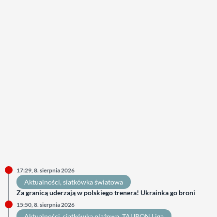
17:29, 8. sierpnia 2026
Aktualności
, 
siatkówka światowa
Za granicą uderzają w polskiego trenera! Ukrainka go broni
15:50, 8. sierpnia 2026
Aktualności
, 
siatkówka plażowa
, 
TAURON Liga