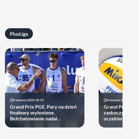
PlusLiga
8 sierpnia 2026 18:33
8 sierpnia 2026 15:50
Grand Prix PGE. Pary na dzień
Grand Prix PGE:
finałowy wyłonione.
zaskoczyli, dru
Bełchatowianie nadal
oczekiwań
niepokonani.