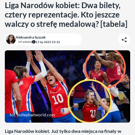
Liga Narodów kobiet: Dwa bilety,
cztery reprezentacje. Kto jeszcze
walczy o strefę medalową? [tabela]
Aleksandra Suszek
inf. własna
11 lip 2025 23:32
fot. volleyballworld.com
Liga Narodów kobiet. Już tylko dwa miejsca na finały w