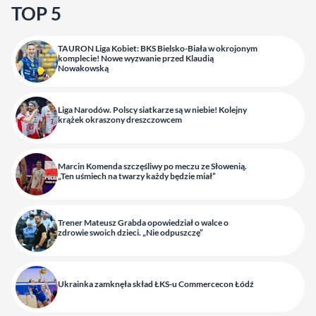
TOP 5
TAURON Liga Kobiet: BKS Bielsko-Biała w okrojonym
komplecie! Nowe wyzwanie przed Klaudią
Nowakowską
Liga Narodów. Polscy siatkarze są w niebie! Kolejny
krążek okraszony dreszczowcem
Marcin Komenda szczęśliwy po meczu ze Słowenią.
„Ten uśmiech na twarzy każdy będzie miał”
Trener Mateusz Grabda opowiedział o walce o
zdrowie swoich dzieci. „Nie odpuszczę”
Ukrainka zamknęła skład ŁKS-u Commercecon Łódź