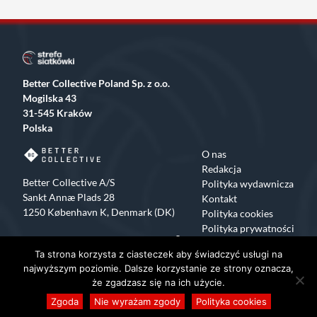
Better Collective Poland Sp. z o.o.
Mogilska 43
31-545 Kraków
Polska
O nas
Redakcja
Better Collective A/S
Polityka wydawnicza
Sankt Annæ Plads 28
Kontakt
1250 København K, Denmark (DK)
Polityka cookies
Polityka prywatności
Facebook
X
Instagram
TikTok
Ta strona korzysta z ciasteczek aby świadczyć usługi na
Copyrights 2015-2024 Strefa Siatkówki All rights reserved
najwyższym poziomie. Dalsze korzystanie ze strony oznacza,
że zgadzasz się na ich użycie.
Zgoda
Nie wyrażam zgody
Polityka cookies