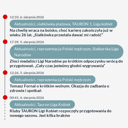
12:33, 6. sierpnia 2026
Aktualności
, 
siatkówka plażowa
, 
TAURON 1. Liga kobiet
Na chwilę wraca na boisko, choć karierę zakończyła już w
wieku 26 lat. „Siatkówka przestała dawać mi radość”
17:39, 5. sierpnia 2026
Aktualności
, 
reprezentacja Polski mężczyzn
, 
Siatkarska Liga
Narodów
Złoci medaliści Ligi Narodów po krótkim odpoczynku wrócą do
przygotowań. „Cały czas jesteśmy głodni wygrywania”
12:26, 5. sierpnia 2026
Aktualności
, 
reprezentacja Polski mężczyzn
Tomasz Fornal o krótkim wolnym. Okazja do zadbania o
zdrowie i spotkań
00:41, 4. sierpnia 2026
Aktualności
, 
Tauron Liga Kobiet
Kluby TAURON Ligi Kobiet rozpoczęły przygotowania do
nowego sezonu. Jest kilka braków