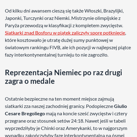
Od kilku dni awansem cieszą się także Włoszki, Brazylijki,
Japonki, Turczynki oraz Niemki. Mistrzynie olimpijskie z
Paryża przewodzą w klasyfikacji z kompletem zwycięstw.
Siatkarki znad Bosforu w piątek zaliczyły spore potknięcie
,
które kosztowało je utratę dużej sumy punktowej w
światowym rankingu FIVB, ale ich pozycji w najlepszej piątce
fazy interkontynentalnej turnieju to nie zagroziło.
Reprezentacja Niemiec po raz drugi
zagra o medale
Ostatnie bezpieczne na ten moment miejsce zajmują
siatkarki zza naszej zachodniej granicy. Podopieczne
Giulio
Cesare Bregoliego
mają na koncie sześć zwycięstw i cztery
przegrane oraz stosunek setów 24:18. Nawet jeśli w tabeli
wyprzedziłyby je Chinki oraz Amerykanki, to w najgorszym
wypadku zakończyłyby fazę interkontynentalną na ósmej