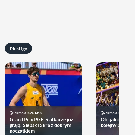
PlusLiga
8 sierpnia 2026 13:09
7 sierpnia 2026 14:18
Grand Prix PGE: Siatkarze już
Oficjalnie! Pols
grają! Ślepsk i Skra z dobrym
kolejny prestiż
początkiem