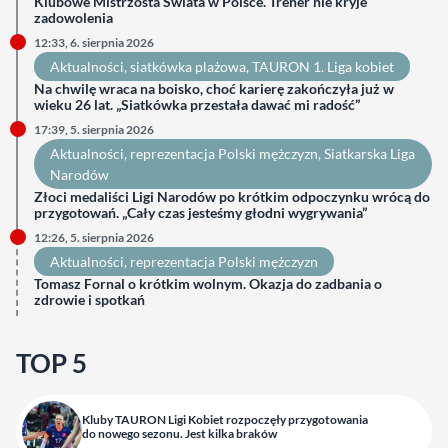
Klubowe Mistrzosta Świata w Polsce. Trener nie kryje
zadowolenia
12:33, 6. sierpnia 2026
Aktualności
, 
siatkówka plażowa
, 
TAURON 1. Liga kobiet
Na chwilę wraca na boisko, choć karierę zakończyła już w
wieku 26 lat. „Siatkówka przestała dawać mi radość”
17:39, 5. sierpnia 2026
Aktualności
, 
reprezentacja Polski mężczyzn
, 
Siatkarska Liga
Narodów
Złoci medaliści Ligi Narodów po krótkim odpoczynku wrócą do
przygotowań. „Cały czas jesteśmy głodni wygrywania”
12:26, 5. sierpnia 2026
Aktualności
, 
reprezentacja Polski mężczyzn
Tomasz Fornal o krótkim wolnym. Okazja do zadbania o
zdrowie i spotkań
TOP 5
Kluby TAURON Ligi Kobiet rozpoczęły przygotowania
do nowego sezonu. Jest kilka braków