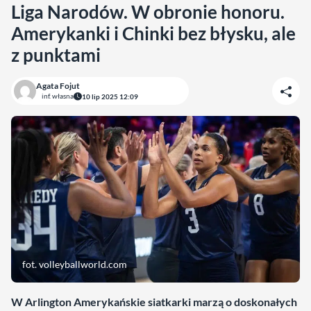
Liga Narodów. W obronie honoru.
Amerykanki i Chinki bez błysku, ale
z punktami
Agata Fojut
inf. własna
10 lip 2025 12:09
fot. volleyballworld.com
W Arlington Amerykańskie siatkarki marzą o doskonałych