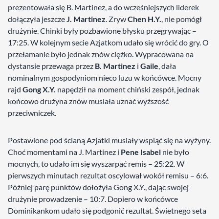
prezentowała się B. Martinez, a do wcześniejszych liderek
dołączyła jeszcze
J. Martinez
. Zryw
Chen H.Y.
, nie pomógł
drużynie. Chinki były pozbawione błysku przegrywając –
17:25. W kolejnym secie Azjatkom udało się wrócić do gry. O
przełamanie było jednak znów ciężko. Wypracowana na
dystansie przewaga przez
B. Martinez
i
Gaile
, dała
nominalnym gospodyniom nieco luzu w końcówce. Mocny
rajd
Gong X.Y.
napędził na moment chiński zespół, jednak
końcowo drużyna znów musiała uznać wyższość
przeciwniczek.
Postawione pod ścianą Azjatki musiały wspiąć się na wyżyny.
Choć momentami na J. Martinez i
Pene Isabel
nie było
mocnych, to udało im się wyszarpać remis – 25:22. W
pierwszych minutach rezultat oscylował wokół remisu – 6:6.
Później parę punktów dołożyła Gong X.Y., dając swojej
drużynie prowadzenie – 10:7. Dopiero w końcówce
Dominikankom udało się podgonić rezultat. Świetnego seta