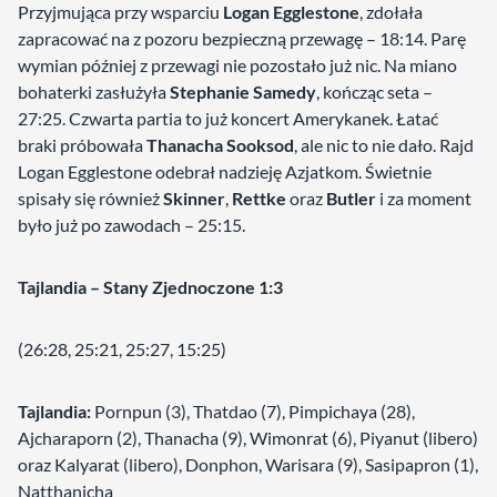
Przyjmująca przy wsparciu
Logan Egglestone
, zdołała
zapracować na z pozoru bezpieczną przewagę – 18:14. Parę
wymian później z przewagi nie pozostało już nic. Na miano
bohaterki zasłużyła
Stephanie Samedy
, kończąc seta –
27:25. Czwarta partia to już koncert Amerykanek. Łatać
braki próbowała
Thanacha Sooksod
, ale nic to nie dało. Rajd
Logan Egglestone odebrał nadzieję Azjatkom. Świetnie
spisały się również
Skinner
,
Rettke
oraz
Butler
i za moment
było już po zawodach – 25:15.
Tajlandia – Stany Zjednoczone 1:3
(26:28, 25:21, 25:27, 15:25)
Tajlandia:
Pornpun (3), Thatdao (7), Pimpichaya (28),
Ajcharaporn (2), Thanacha (9), Wimonrat (6), Piyanut (libero)
oraz Kalyarat (libero), Donphon, Warisara (9), Sasipapron (1),
Natthanicha