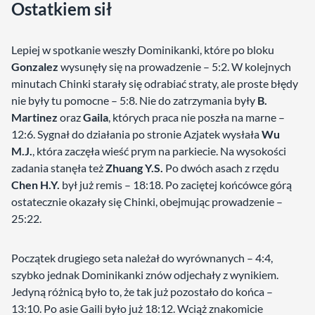
Ostatkiem sił
Lepiej w spotkanie weszły Dominikanki, które po bloku
Gonzalez
wysunęły się na prowadzenie – 5:2. W kolejnych
minutach Chinki starały się odrabiać straty, ale proste błędy
nie były tu pomocne – 5:8. Nie do zatrzymania były
B.
Martinez
oraz
Gaila
, których praca nie poszła na marne –
12:6. Sygnał do działania po stronie Azjatek wysłała
Wu
M.J.
, która zaczęła wieść prym na parkiecie. Na wysokości
zadania stanęła też
Zhuang Y.S.
Po dwóch asach z rzędu
Chen H.Y.
był już remis – 18:18. Po zaciętej końcówce górą
ostatecznie okazały się Chinki, obejmując prowadzenie –
25:22.
Początek drugiego seta należał do wyrównanych – 4:4,
szybko jednak Dominikanki znów odjechały z wynikiem.
Jedyną różnicą było to, że tak już pozostało do końca –
13:10. Po asie Gaili było już 18:12. Wciąż znakomicie