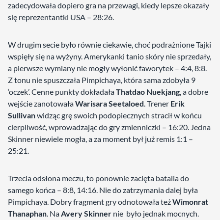
zadecydowała dopiero gra na przewagi, kiedy lepsze okazały
się reprezentantki USA – 28:26.
W drugim secie było równie ciekawie, choć podrażnione Tajki
wspięły się na wyżyny. Amerykanki tanio skóry nie sprzedały,
a pierwsze wymiany nie mogły wyłonić faworytek – 4:4, 8:8.
Z tonu nie spuszczała Pimpichaya, która sama zdobyła 9
‘oczek’. Cenne punkty dokładała
Thatdao Nuekjang
, a dobre
wejście zanotowała
Warisara Seetaloed
. Trener
Erik
Sullivan
widząc grę swoich podopiecznych stracił w końcu
cierpliwość, wprowadzając do gry zmienniczki – 16:20. Jedna
Skinner niewiele mogła, a za moment był już remis 1:1 –
25:21.
Trzecia odsłona meczu, to ponownie zacięta batalia do
samego końca – 8:8, 14:16. Nie do zatrzymania dalej była
Pimpichaya. Dobry fragment gry odnotowała też
Wimonrat
Thanaphan
. Na
Avery Skinner
nie było jednak mocnych.