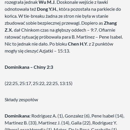
rozegrała jednak
Wu M.J.
Doskonale wejście z ławki
odnotowała też
Dong Y.H.
, która pozostała na parkiecie do
końca. W tie-breaku żadna ze stron nie była w stanie
zbudować sobie bezpiecznej przewagi. Dopiero as
Zhang
Z.X.
dał Chinkom czas na głębszy oddech – 9:7. Ofiarnie
ratować sytuację próbowała para B. Martinez – Pene Isabel.
Nic to jednak nie dało. Po bloku
Chen H.Y.
z 2 punktów
mogły się cieszyć Azjatki – 15:13.
Dominikana – Chiny 2:3
(22:25, 25:17, 25:22, 22:25, 13:15)
Składy zespołów
Dominikana:
Rodriguez A. (1), Gonzalez (6), Pene Isabel (14),
Martinez B. (33), Martinez J. (14), Gaila (22), Rodriguez Y.
(libero) oraz Heredia (1), Matos, De la Rosa, Caraballo (1)