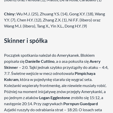
Chiny:
Wu M.J. (25), Zhuang Y.S. (14), Gong X.Y. (18), Wang
Y.Y. (7), Chen H.Y. (12), Zhang Z.X. (1), Ni F.F. (libero) oraz
Wang M.J. (libero), Tang X., Yin X.L., Dong H.Y. (9)
Skinner i spółka
Początek spotkania należał do Amerykanek. Blokiem
popisała się
Danielle Cuttino
, a o asa pokusiła się
Avery
Skinner
– 2:0. Tajki jednak szybko przystąpiły do ataku – 4:4,
7:7. Świetne wejście w mecz odnotowała
Pimpichaya
Kokram
, która w pojedynkę starała się wygrać seta.
Koleżanki wspierały frontmenkę, ale niewiele musiały robić.
Później na moment inicjatywę znów przejęły Amerykanki, a
po jednym z ataków
Logan Egglestone
zrobiło się 15:12, a
następnie 20:14. Przy zagrywkach
Pornpun Guedpard
Azjatki ruszyły do odrabiania strat – 18:20. O losach seta