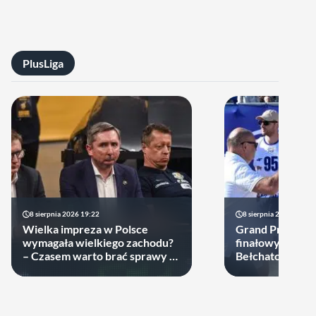
PlusLiga
8 sierpnia 2026 19:22
8 sierpnia 2026 18:33
Wielka impreza w Polsce
Grand Prix PGE.
wymagała wielkiego zachodu?
finałowy wyłon
– Czasem warto brać sprawy w
Bełchatowianie 
swoje ręce
niepokonani.