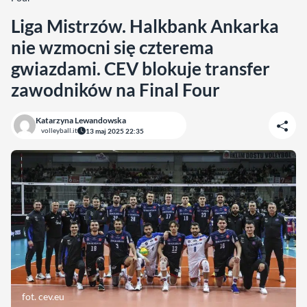
Liga Mistrzów. Halkbank Ankarka
nie wzmocni się czterema
gwiazdami. CEV blokuje transfer
zawodników na Final Four
Katarzyna Lewandowska
volleyball.it
13 maj 2025 22:35
fot. cev.eu