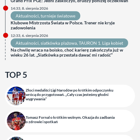
Grand Prix PGE: Jedni zaskoczyli, drudzy poniżej oczekiwań
14:33, 8. sierpnia 2026
Aktualności
, 
turnieje światowe
Klubowe Mistrzosta Świata w Polsce. Trener nie kryje
zadowolenia
12:33, 6. sierpnia 2026
Aktualności
, 
siatkówka plażowa
, 
TAURON 1. Liga kobiet
Na chwilę wraca na boisko, choć karierę zakończyła już w
wieku 26 lat. „Siatkówka przestała dawać mi radość”
TOP 5
Złoci medaliści Ligi Narodów po krótkim odpoczynku
wrócą do przygotowań. „Cały czas jesteśmy głodni
wygrywania”
Tomasz Fornal o krótkim wolnym. Okazja do zadbania
o zdrowie i spotkań