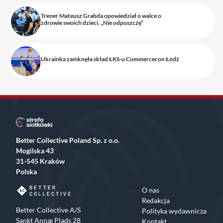
Trener Mateusz Grabda opowiedział o walce o
zdrowie swoich dzieci. „Nie odpuszczę”
Ukrainka zamknęła skład ŁKS-u Commercecon Łódź
Better Collective Poland Sp. z o.o.
Mogilska 43
31-545 Kraków
Polska
O nas
Redakcja
Better Collective A/S
Polityka wydawnicza
Sankt Annæ Plads 28
Kontakt