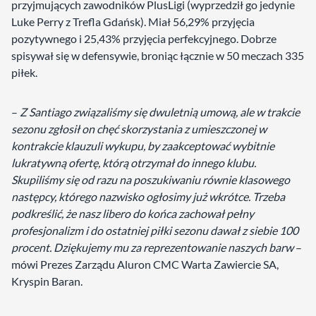
przyjmujących zawodników PlusLigi (wyprzedził go jedynie
Luke Perry z Trefla Gdańsk). Miał 56,29% przyjęcia
pozytywnego i 25,43% przyjęcia perfekcyjnego. Dobrze
spisywał się w defensywie, broniąc łącznie w 50 meczach 335
piłek.
–
Z Santiago związaliśmy się dwuletnią umową, ale w trakcie
sezonu zgłosił on chęć skorzystania z umieszczonej w
kontrakcie klauzuli wykupu, by zaakceptować wybitnie
lukratywną ofertę, którą otrzymał do innego klubu.
Skupiliśmy się od razu na poszukiwaniu równie klasowego
następcy, którego nazwisko ogłosimy już wkrótce. Trzeba
podkreślić, że nasz libero do końca zachował pełny
profesjonalizm i do ostatniej piłki sezonu dawał z siebie 100
procent. Dziękujemy mu za reprezentowanie naszych barw
–
mówi Prezes Zarządu Aluron CMC Warta Zawiercie SA,
Kryspin Baran.