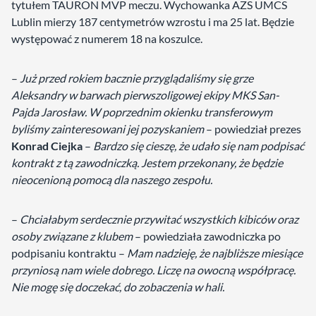
tytułem TAURON MVP meczu. Wychowanka AZS UMCS
Lublin mierzy 187 centymetrów wzrostu i ma 25 lat. Będzie
występować z numerem 18 na koszulce.
–
Już przed rokiem bacznie przyglądaliśmy się grze
Aleksandry w barwach pierwszoligowej ekipy MKS San-
Pajda Jarosław. W poprzednim okienku transferowym
byliśmy zainteresowani jej pozyskaniem
– powiedział prezes
Konrad Ciejka
–
Bardzo się cieszę, że udało się nam podpisać
kontrakt z tą zawodniczką. Jestem przekonany, że będzie
nieocenioną pomocą dla naszego zespołu.
–
Chciałabym serdecznie przywitać wszystkich kibiców oraz
osoby związane z klubem
– powiedziała zawodniczka po
podpisaniu kontraktu –
Mam nadzieję, że najbliższe miesiące
przyniosą nam wiele dobrego. Liczę na owocną współpracę.
Nie mogę się doczekać, do zobaczenia w hali.