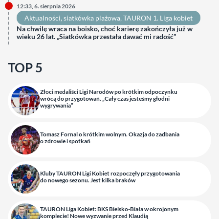
12:33, 6. sierpnia 2026
Aktualności
, 
siatkówka plażowa
, 
TAURON 1. Liga kobiet
Na chwilę wraca na boisko, choć karierę zakończyła już w
wieku 26 lat. „Siatkówka przestała dawać mi radość”
TOP 5
Złoci medaliści Ligi Narodów po krótkim odpoczynku
wrócą do przygotowań. „Cały czas jesteśmy głodni
wygrywania”
Tomasz Fornal o krótkim wolnym. Okazja do zadbania
o zdrowie i spotkań
Kluby TAURON Ligi Kobiet rozpoczęły przygotowania
do nowego sezonu. Jest kilka braków
TAURON Liga Kobiet: BKS Bielsko-Biała w okrojonym
komplecie! Nowe wyzwanie przed Klaudią