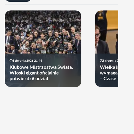
8 sierpnia 2026 21:46
8 sierpnia 2026 19:22
Klubowe Mistrzostwa Świata.
Wielka impreza
Włoski gigant oficjalnie
wymagała wielk
potwierdził udział
– Czasem warto
swoje ręce