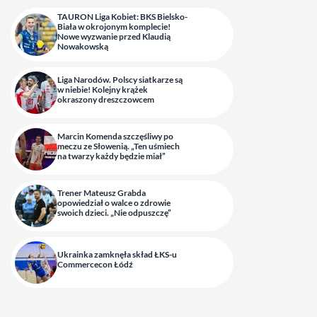
TAURON Liga Kobiet: BKS Bielsko-
Biała w okrojonym komplecie!
Nowe wyzwanie przed Klaudią
Nowakowską
Liga Narodów. Polscy siatkarze są
w niebie! Kolejny krążek
okraszony dreszczowcem
Marcin Komenda szczęśliwy po
meczu ze Słowenią. „Ten uśmiech
na twarzy każdy będzie miał”
Trener Mateusz Grabda
opowiedział o walce o zdrowie
swoich dzieci. „Nie odpuszczę”
Ukrainka zamknęła skład ŁKS-u
Commercecon Łódź