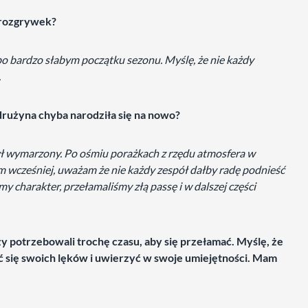
 rozgrywek?
 po bardzo słabym początku sezonu. Myślę, że nie każdy
.
 drużyna chyba narodziła się na nowo?
ył wymarzony. Po ośmiu porażkach z rzędu atmosfera w
m wcześniej, uważam że nie każdy zespół dałby radę podnieść
śmy charakter, przełamaliśmy złą passę i w dalszej części
y potrzebowali trochę czasu, aby się przełamać. Myślę, że
ć się swoich lęków i uwierzyć w swoje umiejętności. Mam