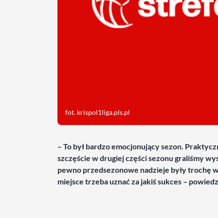
fot. krispol1liga.pls.pl
– To był bardzo emocjonujący sezon. Praktycz
szczęście w drugiej części sezonu graliśmy wy
pewno przedsezonowe nadzieje były trochę wi
miejsce trzeba uznać za jakiś sukces – powied