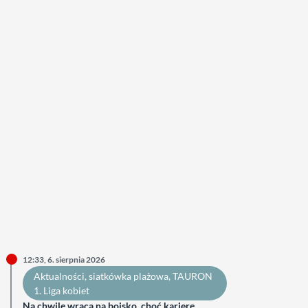
12:33, 6. sierpnia 2026
Aktualności
, 
siatkówka plażowa
, 
TAURON
1. Liga kobiet
Na chwilę wraca na boisko, choć karierę