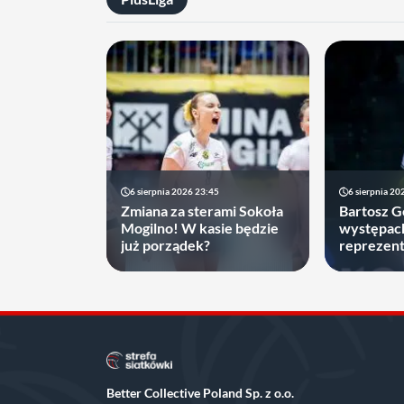
6 sierpnia 2026 23:45
6 sierpnia 20
Zmiana za sterami Sokoła
Bartosz 
Mogilno! W kasie będzie
występac
już porządek?
reprezenta
decyzję, 
najbliższ
Better Collective Poland Sp. z o.o.