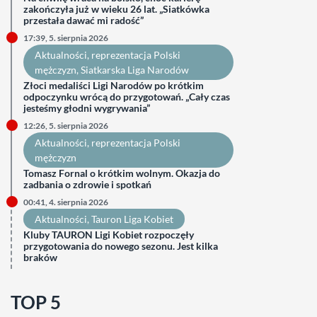
zakończyła już w wieku 26 lat. „Siatkówka
przestała dawać mi radość”
17:39, 5. sierpnia 2026
Aktualności
, 
reprezentacja Polski
mężczyzn
, 
Siatkarska Liga Narodów
Złoci medaliści Ligi Narodów po krótkim
odpoczynku wrócą do przygotowań. „Cały czas
jesteśmy głodni wygrywania”
12:26, 5. sierpnia 2026
Aktualności
, 
reprezentacja Polski
mężczyzn
Tomasz Fornal o krótkim wolnym. Okazja do
zadbania o zdrowie i spotkań
00:41, 4. sierpnia 2026
Aktualności
, 
Tauron Liga Kobiet
Kluby TAURON Ligi Kobiet rozpoczęły
przygotowania do nowego sezonu. Jest kilka
braków
TOP 5