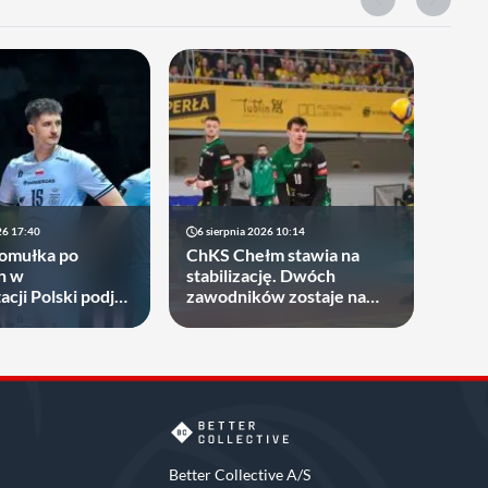
26 17:40
6 sierpnia 2026 10:14
Gomułka po
ChKS Chełm stawia na
h w
stabilizację. Dwóch
cji Polski podjął
zawodników zostaje na
gdzie zagra w
dłużej
ych sezonach!
Better Collective A/S