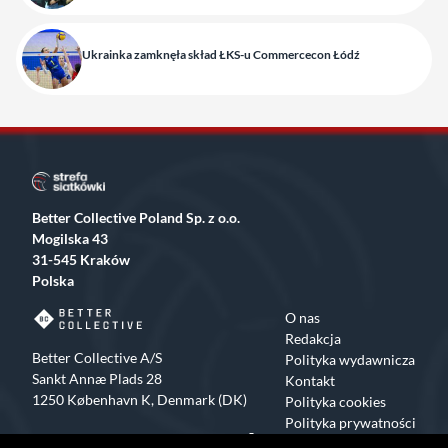
Ukrainka zamknęła skład ŁKS-u Commercecon Łódź
Better Collective Poland Sp. z o.o.
Mogilska 43
31-545 Kraków
Polska
O nas
Redakcja
Better Collective A/S
Polityka wydawnicza
Sankt Annæ Plads 28
Kontakt
1250 København K, Denmark (DK)
Polityka cookies
Polityka prywatności
Facebook
X
Instagram
TikTok