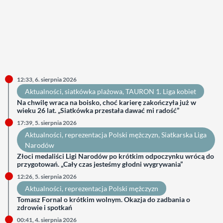
12:33, 6. sierpnia 2026
Aktualności
, 
siatkówka plażowa
, 
TAURON 1. Liga kobiet
Na chwilę wraca na boisko, choć karierę zakończyła już w
wieku 26 lat. „Siatkówka przestała dawać mi radość”
17:39, 5. sierpnia 2026
Aktualności
, 
reprezentacja Polski mężczyzn
, 
Siatkarska Liga
Narodów
Złoci medaliści Ligi Narodów po krótkim odpoczynku wrócą do
przygotowań. „Cały czas jesteśmy głodni wygrywania”
12:26, 5. sierpnia 2026
Aktualności
, 
reprezentacja Polski mężczyzn
Tomasz Fornal o krótkim wolnym. Okazja do zadbania o
zdrowie i spotkań
00:41, 4. sierpnia 2026