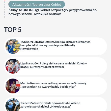
Aktualności
, 
Tauron Liga Kobiet
Kluby TAURON Ligi Kobiet rozpoczęły przygotowania do
nowego sezonu. Jest kilka braków
TOP 5
TAURON Liga Kobiet: BKS Bielsko-Biała w okrojonym
komplecie! Nowe wyzwanie przed Klaudią
Nowakowską
Liga Narodów. Polscy siatkarze są w niebie! Kolejny
krążek okraszony dreszczowcem
Marcin Komenda szczęśliwy po meczu ze Słowenią.
„Ten uśmiech na twarzy każdy będzie miał”
Trener Mateusz Grabda opowiedział o walce o
zdrowie swoich dzieci. „Nie odpuszczę”