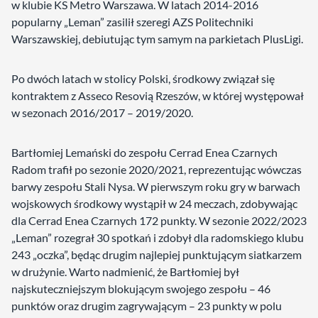
w klubie KS Metro Warszawa. W latach 2014-2016
popularny „Leman” zasilił szeregi AZS Politechniki
Warszawskiej, debiutując tym samym na parkietach PlusLigi.
Po dwóch latach w stolicy Polski, środkowy związał się
kontraktem z Asseco Resovią Rzeszów, w której występował
w sezonach 2016/2017 – 2019/2020.
Bartłomiej Lemański do zespołu Cerrad Enea Czarnych
Radom trafił po sezonie 2020/2021, reprezentując wówczas
barwy zespołu Stali Nysa. W pierwszym roku gry w barwach
wojskowych środkowy wystąpił w 24 meczach, zdobywając
dla Cerrad Enea Czarnych 172 punkty. W sezonie 2022/2023
„Leman” rozegrał 30 spotkań i zdobył dla radomskiego klubu
243 „oczka”, będąc drugim najlepiej punktującym siatkarzem
w drużynie. Warto nadmienić, że Bartłomiej był
najskuteczniejszym blokującym swojego zespołu – 46
punktów oraz drugim zagrywającym – 23 punkty w polu