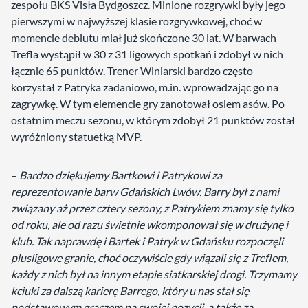
zespołu BKS Visła Bydgoszcz. Minione rozgrywki były jego
pierwszymi w najwyższej klasie rozgrywkowej, choć w
momencie debiutu miał już skończone 30 lat. W barwach
Trefla wystąpił w 30 z 31 ligowych spotkań i zdobył w nich
łącznie 65 punktów. Trener Winiarski bardzo często
korzystał z Patryka zadaniowo, m.in. wprowadzając go na
zagrywkę. W tym elemencie gry zanotował osiem asów. Po
ostatnim meczu sezonu, w którym zdobył 21 punktów został
wyróżniony statuetką MVP.
–
Bardzo dziękujemy Bartkowi i Patrykowi za
reprezentowanie barw Gdańskich Lwów. Barry był z nami
związany aż przez cztery sezony, z Patrykiem znamy się tylko
od roku, ale od razu świetnie wkomponował się w drużynę i
klub. Tak naprawdę i Bartek i Patryk w Gdańsku rozpoczęli
plusligowe granie, choć oczywiście gdy wiązali się z Treflem,
każdy z nich był na innym etapie siatkarskiej drogi. Trzymamy
kciuki za dalszą karierę Barrego, który u nas stał się
podstawowym graczem na swojej pozycji, a także za