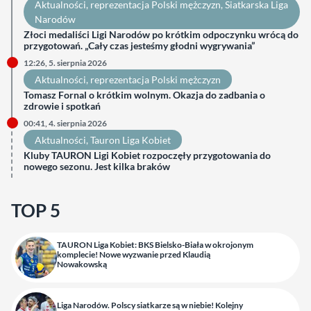
Aktualności
, 
reprezentacja Polski mężczyzn
, 
Siatkarska Liga
Narodów
Złoci medaliści Ligi Narodów po krótkim odpoczynku wrócą do
przygotowań. „Cały czas jesteśmy głodni wygrywania”
12:26, 5. sierpnia 2026
Aktualności
, 
reprezentacja Polski mężczyzn
Tomasz Fornal o krótkim wolnym. Okazja do zadbania o
zdrowie i spotkań
00:41, 4. sierpnia 2026
Aktualności
, 
Tauron Liga Kobiet
Kluby TAURON Ligi Kobiet rozpoczęły przygotowania do
nowego sezonu. Jest kilka braków
TOP 5
TAURON Liga Kobiet: BKS Bielsko-Biała w okrojonym
komplecie! Nowe wyzwanie przed Klaudią
Nowakowską
Liga Narodów. Polscy siatkarze są w niebie! Kolejny