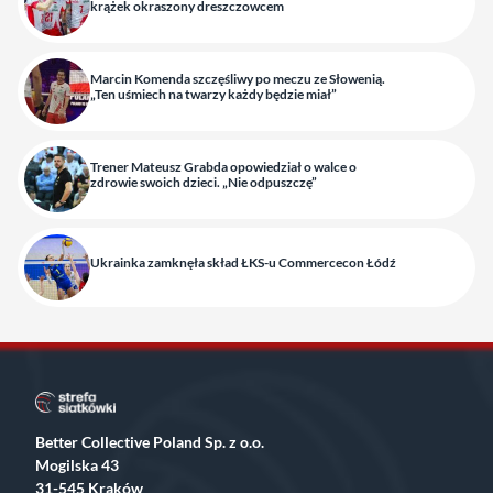
krążek okraszony dreszczowcem
Marcin Komenda szczęśliwy po meczu ze Słowenią.
„Ten uśmiech na twarzy każdy będzie miał”
Trener Mateusz Grabda opowiedział o walce o
zdrowie swoich dzieci. „Nie odpuszczę”
Ukrainka zamknęła skład ŁKS-u Commercecon Łódź
Better Collective Poland Sp. z o.o.
Mogilska 43
31-545 Kraków