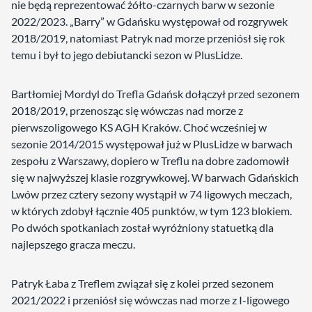
nie będą reprezentować żółto-czarnych barw w sezonie
2022/2023. „Barry” w Gdańsku występował od rozgrywek
2018/2019, natomiast Patryk nad morze przeniósł się rok
temu i był to jego debiutancki sezon w PlusLidze.
Bartłomiej Mordyl do Trefla Gdańsk dołączył przed sezonem
2018/2019, przenosząc się wówczas nad morze z
pierwszoligowego KS AGH Kraków. Choć wcześniej w
sezonie 2014/2015 występował już w PlusLidze w barwach
zespołu z Warszawy, dopiero w Treflu na dobre zadomowił
się w najwyższej klasie rozgrywkowej. W barwach Gdańskich
Lwów przez cztery sezony wystąpił w 74 ligowych meczach,
w których zdobył łącznie 405 punktów, w tym 123 blokiem.
Po dwóch spotkaniach został wyróżniony statuetką dla
najlepszego gracza meczu.
Patryk Łaba z Treflem związał się z kolei przed sezonem
2021/2022 i przeniósł się wówczas nad morze z I-ligowego