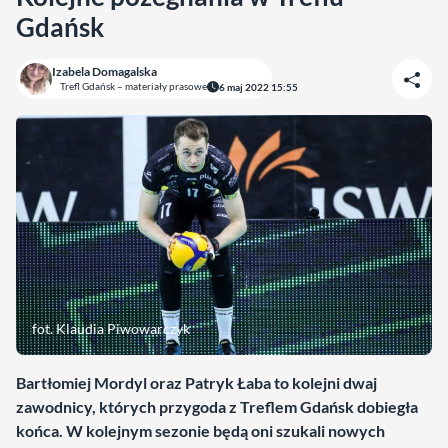
Gdańsk
Izabela Domagalska
Trefl Gdańsk – materiały prasowe
6 maj 2022 15:55
fot. Klaudia Piwowarczyk
Bartłomiej Mordyl oraz Patryk Łaba to kolejni dwaj
zawodnicy, których przygoda z Treflem Gdańsk dobiegła
końca. W kolejnym sezonie będą oni szukali nowych