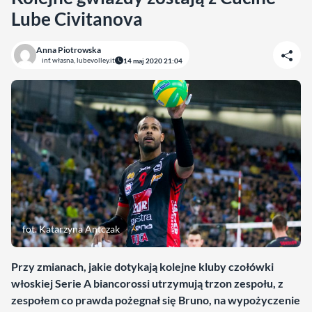
Lube Civitanova
Anna Piotrowska
inf. własna, lubevolley.it
14 maj 2020 21:04
fot. Katarzyna Antczak
Przy zmianach, jakie dotykają kolejne kluby czołówki
włoskiej Serie A biancorossi utrzymują trzon zespołu, z
zespołem co prawda pożegnał się Bruno, na wypożyczenie