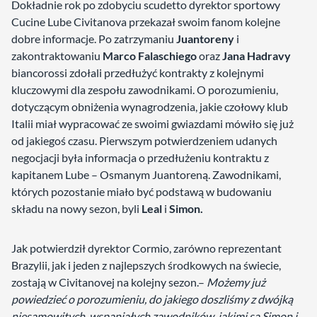
Dokładnie rok po zdobyciu scudetto dyrektor sportowy
Cucine Lube Civitanova przekazał swoim fanom kolejne
dobre informacje. Po zatrzymaniu
Juantoreny
i
zakontraktowaniu
Marco Falaschiego
oraz
Jana Hadravy
biancorossi zdołali przedłużyć kontrakty z kolejnymi
kluczowymi dla zespołu zawodnikami. O porozumieniu,
dotyczącym obniżenia wynagrodzenia, jakie czołowy klub
Italii miał wypracować ze swoimi gwiazdami mówiło się już
od jakiegoś czasu. Pierwszym potwierdzeniem udanych
negocjacji była informacja o przedłużeniu kontraktu z
kapitanem Lube – Osmanym Juantoreną. Zawodnikami,
których pozostanie miało być podstawą w budowaniu
składu na nowy sezon, byli
Leal
i
Simon.
Jak potwierdził dyrektor Cormio, zarówno reprezentant
Brazylii, jak i jeden z najlepszych środkowych na świecie,
zostają w Civitanovej na kolejny sezon.–
Możemy już
powiedzieć o porozumieniu, do jakiego doszliśmy z dwójką
niesamowitych, wspaniałych zawodników, jakimi są Simon i