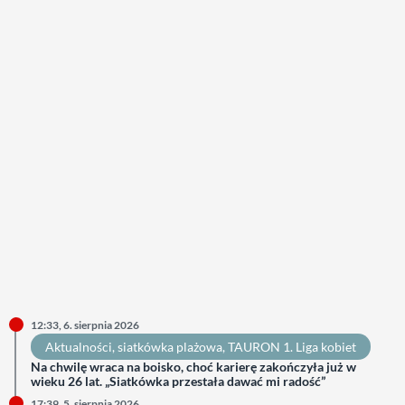
12:33, 6. sierpnia 2026
Aktualności
, 
siatkówka plażowa
, 
TAURON 1. Liga kobiet
Na chwilę wraca na boisko, choć karierę zakończyła już w
wieku 26 lat. „Siatkówka przestała dawać mi radość”
17:39, 5. sierpnia 2026