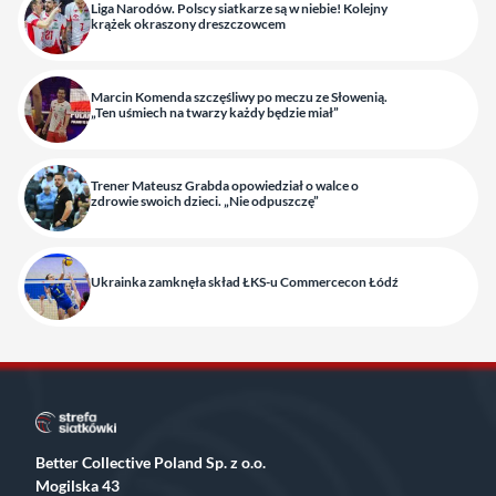
Liga Narodów. Polscy siatkarze są w niebie! Kolejny
krążek okraszony dreszczowcem
Marcin Komenda szczęśliwy po meczu ze Słowenią.
„Ten uśmiech na twarzy każdy będzie miał”
Trener Mateusz Grabda opowiedział o walce o
zdrowie swoich dzieci. „Nie odpuszczę”
Ukrainka zamknęła skład ŁKS-u Commercecon Łódź
Better Collective Poland Sp. z o.o.
Mogilska 43