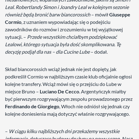
Leal. Robertlandy Simon i Joandry Leal w kolejnym sezonie
również będą bronić barw biancorossich
– mówił
Giuseppe
Cormio
, z uznaniem wypowiadając się o podejściu
zawodników do rozmów i zrozumieniu w tej wyjątkowej
sytuacji. –
Przede wszystkim chciałbym podziękować
Lealowi, którego sytuacja była dość skomplikowana. Tę
decyzję podjął dla nas – dla Cucine Lube
– dodał.
Skład biancorossich wciąż jednak nie jest dopięty, jak
podkreślił Cormio w najbliższym czasie klub oficjalnie ogłosi
kolejne transfery. Wciąż mówi się o przejściu do Lube w
miejsce Bruno –
Luciano De Cecco
. Argentyńczyk miałby
być pierwszym rozgrywającym zespołu prowadzonego przez
Ferdinando de Giorgiego
, Włoch nie odniósł się jednak czy
kolejne doniesienia mają dotyczyć właśnie rozgrywającego.
–
W ciągu kilku najbliższych dni przekażemy wszystkie
informacje, dotyczące budowy drużyny na nowy sezon. Nasz