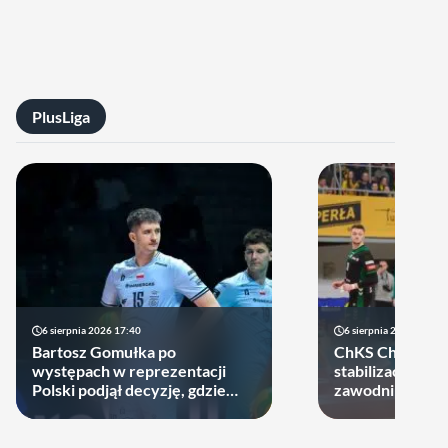
PlusLiga
6 sierpnia 2026 17:40
6 sierpnia 2026 10:14
Bartosz Gomułka po
ChKS Chełm sta
występach w reprezentacji
stabilizację. D
Polski podjął decyzję, gdzie
zawodników zost
zagra w najbliższych sezonach!