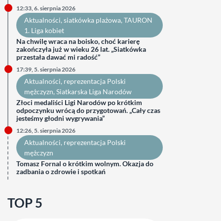
12:33, 6. sierpnia 2026
Aktualności
, 
siatkówka plażowa
, 
TAURON
1. Liga kobiet
Na chwilę wraca na boisko, choć karierę
zakończyła już w wieku 26 lat. „Siatkówka
przestała dawać mi radość”
17:39, 5. sierpnia 2026
Aktualności
, 
reprezentacja Polski
mężczyzn
, 
Siatkarska Liga Narodów
Złoci medaliści Ligi Narodów po krótkim
odpoczynku wrócą do przygotowań. „Cały czas
jesteśmy głodni wygrywania”
12:26, 5. sierpnia 2026
Aktualności
, 
reprezentacja Polski
mężczyzn
Tomasz Fornal o krótkim wolnym. Okazja do
zadbania o zdrowie i spotkań
TOP 5