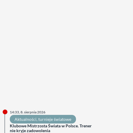
14:33, 8. sierpnia 2026
Aktualności
, 
turnieje światowe
Klubowe Mistrzosta Świata w Polsce. Trener
nie kryje zadowolenia