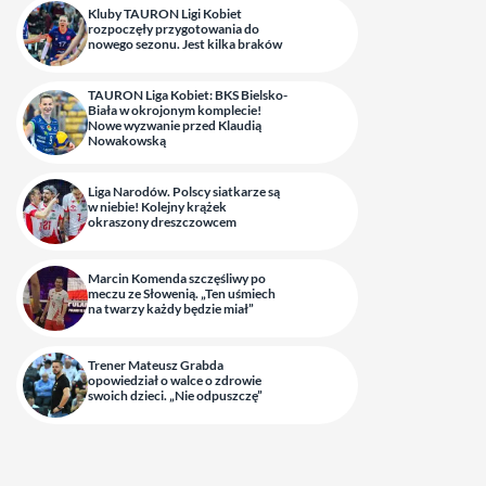
Kluby TAURON Ligi Kobiet
rozpoczęły przygotowania do
nowego sezonu. Jest kilka braków
TAURON Liga Kobiet: BKS Bielsko-
Biała w okrojonym komplecie!
Nowe wyzwanie przed Klaudią
Nowakowską
Liga Narodów. Polscy siatkarze są
w niebie! Kolejny krążek
okraszony dreszczowcem
Marcin Komenda szczęśliwy po
meczu ze Słowenią. „Ten uśmiech
na twarzy każdy będzie miał”
Trener Mateusz Grabda
opowiedział o walce o zdrowie
swoich dzieci. „Nie odpuszczę”