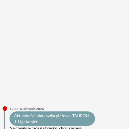
12:33, 6. sierpnia 2026
Aktualności
, 
siatkówka plażowa
, 
TAURON
1. Liga kobiet
Na chwilę wraca na boisko, choć karierę