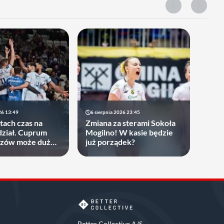
26 13:49
6 sierpnia 2026 23:45
atach czas na
Zmiana za sterami Sokoła
ział. Cuprum
Mogilno! W kasie będzie
rzów może dużo
już porządek?
Better Collective A/S