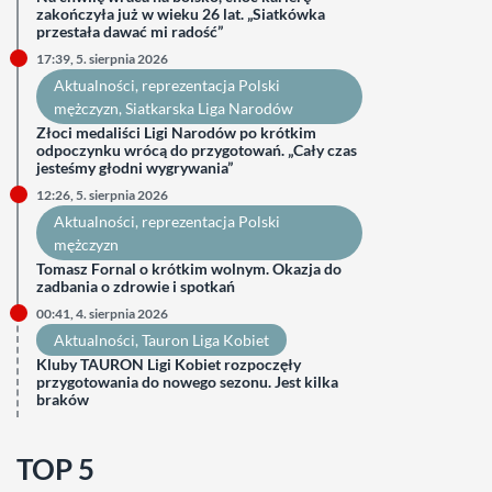
zakończyła już w wieku 26 lat. „Siatkówka
przestała dawać mi radość”
17:39, 5. sierpnia 2026
Aktualności
, 
reprezentacja Polski
mężczyzn
, 
Siatkarska Liga Narodów
Złoci medaliści Ligi Narodów po krótkim
odpoczynku wrócą do przygotowań. „Cały czas
jesteśmy głodni wygrywania”
12:26, 5. sierpnia 2026
Aktualności
, 
reprezentacja Polski
mężczyzn
Tomasz Fornal o krótkim wolnym. Okazja do
zadbania o zdrowie i spotkań
00:41, 4. sierpnia 2026
Aktualności
, 
Tauron Liga Kobiet
Kluby TAURON Ligi Kobiet rozpoczęły
przygotowania do nowego sezonu. Jest kilka
braków
TOP 5