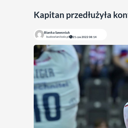
Kapitan przedłużyła ko
Bianka Sawoniuk
budowlanilodz.pl
21 cze 2022 08:14