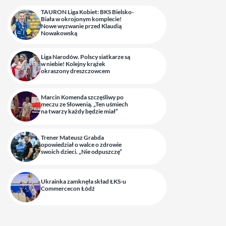
TAURON Liga Kobiet: BKS Bielsko-
Biała w okrojonym komplecie!
Nowe wyzwanie przed Klaudią
Nowakowską
Liga Narodów. Polscy siatkarze są
w niebie! Kolejny krążek
okraszony dreszczowcem
Marcin Komenda szczęśliwy po
meczu ze Słowenią. „Ten uśmiech
na twarzy każdy będzie miał”
Trener Mateusz Grabda
opowiedział o walce o zdrowie
swoich dzieci. „Nie odpuszczę”
Ukrainka zamknęła skład ŁKS-u
Commercecon Łódź