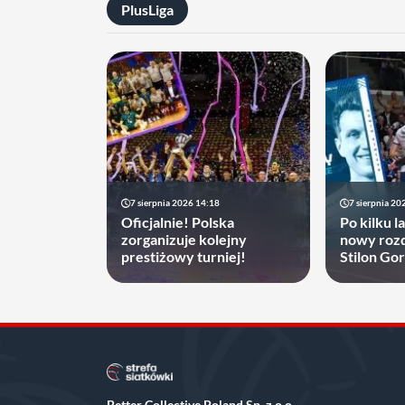
PlusLiga
7 sierpnia 2026 14:18
7 sierpnia 20
Oficjalnie! Polska
Po kilku l
zorganizuje kolejny
nowy rozd
prestiżowy turniej!
Stilon Go
zyskać
Better Collective Poland Sp. z o.o.