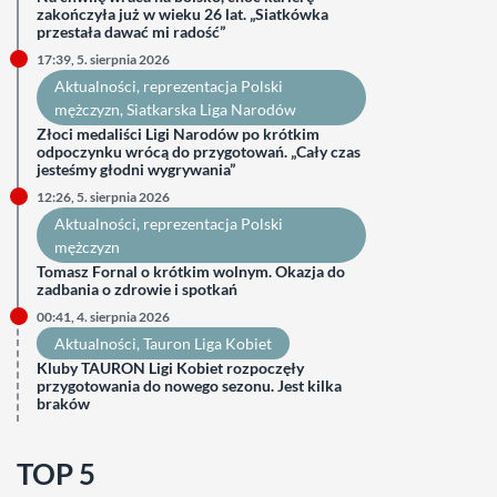
zakończyła już w wieku 26 lat. „Siatkówka
przestała dawać mi radość”
17:39, 5. sierpnia 2026
Aktualności
, 
reprezentacja Polski
mężczyzn
, 
Siatkarska Liga Narodów
Złoci medaliści Ligi Narodów po krótkim
odpoczynku wrócą do przygotowań. „Cały czas
jesteśmy głodni wygrywania”
12:26, 5. sierpnia 2026
Aktualności
, 
reprezentacja Polski
mężczyzn
Tomasz Fornal o krótkim wolnym. Okazja do
zadbania o zdrowie i spotkań
00:41, 4. sierpnia 2026
Aktualności
, 
Tauron Liga Kobiet
Kluby TAURON Ligi Kobiet rozpoczęły
przygotowania do nowego sezonu. Jest kilka
braków
TOP 5