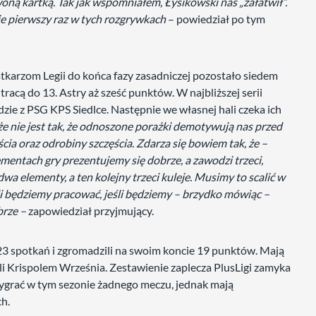
woną kartką. Tak jak wspomniałem, Łysikowski nas „załatwił”.
ie pierwszy raz w tych rozgrywkach
– powiedział po tym
atkarzom Legii do końca fazy zasadniczej pozostało siedem
 tracą do 13. Astry aż sześć punktów. W najbliższej serii
dzie z PSG KPS Siedlce. Następnie we własnej hali czeka ich
że nie jest tak, że odnoszone porażki demotywują nas przed
cia oraz odrobiny szczęścia. Zdarza się bowiem tak, że –
ntach gry prezentujemy się dobrze, a zawodzi trzeci,
a elementy, a ten kolejny trzeci kuleje. Musimy to scalić w
śli będziemy pracować, jeśli będziemy – brzydko mówiąc –
brze –
zapowiedział przyjmujący.
23 spotkań i zgromadzili na swoim koncie 19 punktów. Mają
i Krispolem Września. Zestawienie zaplecza PlusLigi zamyka
ygrać w tym sezonie żadnego meczu, jednak mają
h.