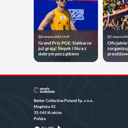
8 sierpnia 2026 13:09
7 sierpnia 20
Grand Prix PGE: Siatkarze
Oficjalnie
już grają! Ślepsk i Skra z
zorganizu
dobrym początkiem
prestiżow
Better Collective Poland Sp. z o.o.
Mogilska 43
31-545 Kraków
Polska