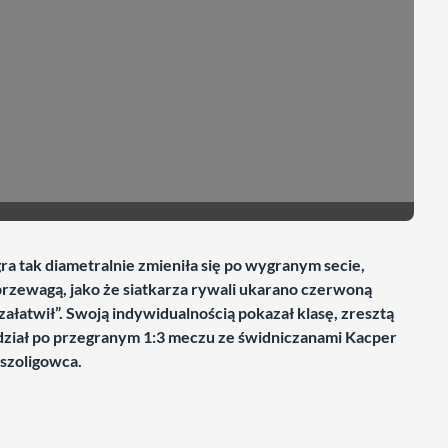
ra tak diametralnie zmieniła się po wygranym secie,
rzewagą, jako że siatkarza rywali ukarano czerwoną
ałatwił”. Swoją indywidualnością pokazał klasę, zresztą
dział po przegranym 1:3 meczu ze świdniczanami Kacper
szoligowca.