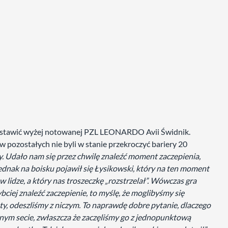
ciwstawić wyżej notowanej PZL LEONARDO Avii Świdnik.
w pozostałych nie byli w stanie przekroczyć bariery 20
y. Udało nam się przez chwilę znaleźć moment zaczepienia,
ednak na boisku pojawił się Łysikowski, który na ten moment
 lidze, a który nas troszeczkę „rozstrzelał”. Wówczas gra
ciej znaleźć zaczepienie, to myślę, że moglibyśmy się
ety, odeszliśmy z niczym. To naprawdę dobre pytanie, dlaczego
anym secie, zwłaszcza że zaczęliśmy go z jednopunktową