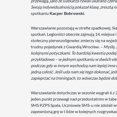
przewagą, jako że siatkarza rywali ukarano czer
Swoją indywidualnością pokazał klasę, zresztą n
spotkaniu
Kacper Bobrowski
.
Warszawianie pozostają w strefie spadkowej. Si
spotkań. Legioniści obecnie zajmują 14. miejsce i
stołeczny pierwszoligowiec zmierzy się na wyjeź
trudny pojedynek z Gwardią Wrocław. –
Myślę, 
kolejnymi potyczkami. To bardziej kwestia podejś
przykładowo – w jednym spotkaniu w dwóch eleme
podczas gdy w innym wychodzą nam lepiej inne dw
jedną całość. Jeśli uda nam się tego dokonać, je
zapieprzać na treningach, to wówczas będzie do
Warszawianie dotychczas w sezonie wygrali 6 z 
jeden punkt przewagi nad przedostatnim w tabel
SMS PZPS Spała. Uczniowie SMS-u nie zdołali w
zapewnioną grę w I lidze w kolejnych rozgrywkac