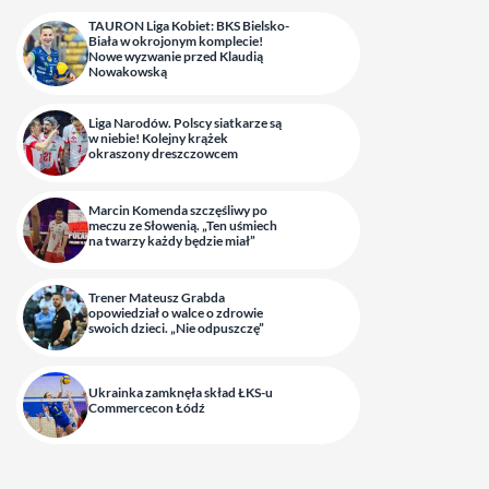
TAURON Liga Kobiet: BKS Bielsko-
Biała w okrojonym komplecie!
Nowe wyzwanie przed Klaudią
Nowakowską
Liga Narodów. Polscy siatkarze są
w niebie! Kolejny krążek
okraszony dreszczowcem
Marcin Komenda szczęśliwy po
meczu ze Słowenią. „Ten uśmiech
na twarzy każdy będzie miał”
Trener Mateusz Grabda
opowiedział o walce o zdrowie
swoich dzieci. „Nie odpuszczę”
Ukrainka zamknęła skład ŁKS-u
Commercecon Łódź