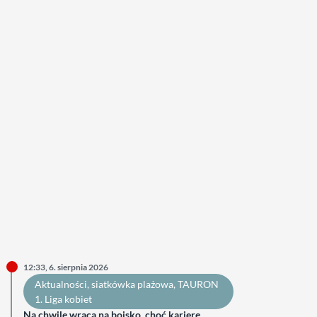
12:33, 6. sierpnia 2026
Aktualności
, 
siatkówka plażowa
, 
TAURON
1. Liga kobiet
Na chwilę wraca na boisko, choć karierę