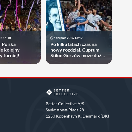
26 14:18
7 sierpnia 2026 13:49
! Polska
Po kilku latach czas na
je kolejny
nowy rozdział. Cuprum
y turniej!
Stilon Gorzów może dużo
zyskać
Better Collective A/S
Sankt Annæ Plads 28
1250 København K, Denmark (DK)