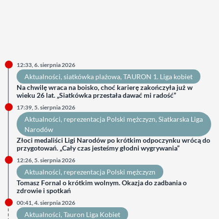
12:33, 6. sierpnia 2026
Aktualności
, 
siatkówka plażowa
, 
TAURON 1. Liga kobiet
Na chwilę wraca na boisko, choć karierę zakończyła już w
wieku 26 lat. „Siatkówka przestała dawać mi radość”
17:39, 5. sierpnia 2026
Aktualności
, 
reprezentacja Polski mężczyzn
, 
Siatkarska Liga
Narodów
Złoci medaliści Ligi Narodów po krótkim odpoczynku wrócą do
przygotowań. „Cały czas jesteśmy głodni wygrywania”
12:26, 5. sierpnia 2026
Aktualności
, 
reprezentacja Polski mężczyzn
Tomasz Fornal o krótkim wolnym. Okazja do zadbania o
zdrowie i spotkań
00:41, 4. sierpnia 2026
Aktualności
, 
Tauron Liga Kobiet