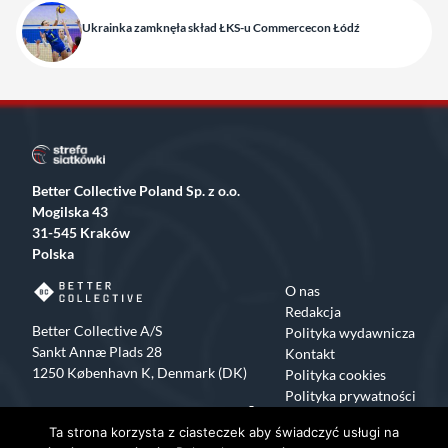
Ukrainka zamknęła skład ŁKS-u Commercecon Łódź
Better Collective Poland Sp. z o.o.
Mogilska 43
31-545 Kraków
Polska
O nas
Redakcja
Better Collective A/S
Polityka wydawnicza
Sankt Annæ Plads 28
Kontakt
1250 København K, Denmark (DK)
Polityka cookies
Polityka prywatności
Facebook
X
Instagram
TikTok
Ta strona korzysta z ciasteczek aby świadczyć usługi na
Copyrights 2015-2024 Strefa Siatkówki All rights reserved