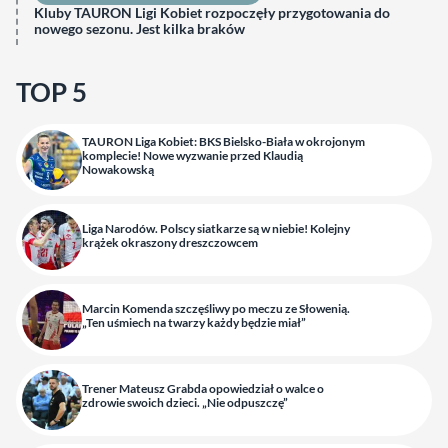
Kluby TAURON Ligi Kobiet rozpoczęły przygotowania do
nowego sezonu. Jest kilka braków
TOP 5
TAURON Liga Kobiet: BKS Bielsko-Biała w okrojonym
komplecie! Nowe wyzwanie przed Klaudią
Nowakowską
Liga Narodów. Polscy siatkarze są w niebie! Kolejny
krążek okraszony dreszczowcem
Marcin Komenda szczęśliwy po meczu ze Słowenią.
„Ten uśmiech na twarzy każdy będzie miał”
Trener Mateusz Grabda opowiedział o walce o
zdrowie swoich dzieci. „Nie odpuszczę”