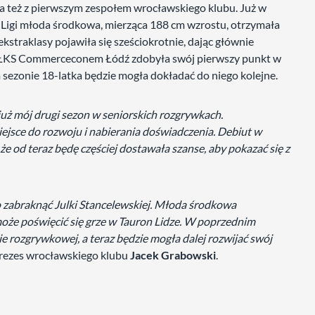
 też z pierwszym zespołem wrocławskiego klubu. Już w
Ligi młoda środkowa, mierząca 188 cm wzrostu, otrzymała
ekstraklasy pojawiła się sześciokrotnie, dając głównie
 ŁKS Commerceconem Łódź zdobyła swój pierwszy punkt w
 sezonie 18-latka będzie mogła dokładać do niego kolejne.
 już mój drugi sezon w seniorskich rozgrywkach.
jsce do rozwoju i nabierania doświadczenia. Debiut w
że od teraz będę częściej dostawała szanse, aby pokazać się z
o zabraknąć Julki Stancelewskiej. Młoda środkowa
 może poświęcić się grze w Tauron Lidze. W poprzednim
e rozgrywkowej, a teraz będzie mogła dalej rozwijać swój
rezes wrocławskiego klubu
Jacek Grabowski
.