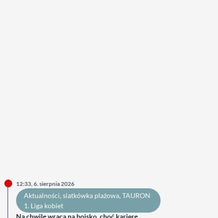
12:33, 6. sierpnia 2026
Aktualności
, 
siatkówka plażowa
, 
TAURON
1. Liga kobiet
Na chwilę wraca na boisko, choć karierę