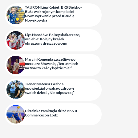
TAURON Liga Kobiet: BKS Bielsko-
Biała w okrojonym komplecie!
Nowe wyzwanie przed Klaudią
Nowakowską
Liga Narodów. Polscy siatkarze są
w niebie! Kolejny krążek
okraszony dreszczowcem
Marcin Komenda szczęśliwy po
meczu ze Słowenią. „Ten uśmiech
na twarzy każdy będzie miał”
Trener Mateusz Grabda
opowiedział o walce o zdrowie
swoich dzieci. „Nie odpuszczę”
Ukrainka zamknęła skład ŁKS-u
Commercecon Łódź