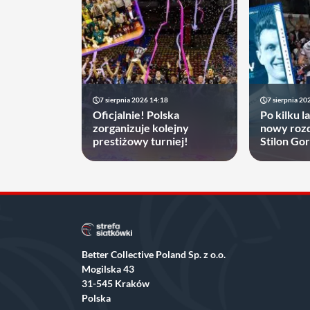
7 sierpnia 2026 14:18
7 sierpnia 20
Oficjalnie! Polska
Po kilku l
zorganizuje kolejny
nowy rozd
prestiżowy turniej!
Stilon Go
zyskać
Better Collective Poland Sp. z o.o.
Mogilska 43
31-545 Kraków
Polska