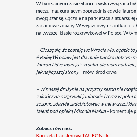
W tym samym czasie Stancelewska związana była
meczu inaugurującym poprzednią edycję Tauron 
swoją szansę. Łącznie na parkietach siatkarskiej 
zadaniowe zmiany. W wyjazdowym spotkaniu z
najwyższej klasie rozgrywkowej w Polsce. W tym
– Cieszę się, że zostaję we Wrocławiu, będzie to
#VolleyWrocław jest dla mnie bardzo dobrym mie
Tauron Lidze mam już za sobą, ale mam nadzieję, 
jak najlepszej strony –
mówi środkowa.
– W naszej drużynie na przyszły sezon nie mogł
zakończyła rozgrywki juniorskie i teraz w pełni
sezonie zdążyła zadebiutować w najwyższej klasi
talent pod opieką Michala Maška –
komentuje p
Zobacz również:
Karuzela transferowa TAURON Ligi