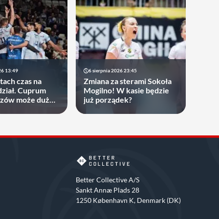
26 13:49
6 sierpnia 2026 23:45
atach czas na
Zmiana za sterami Sokoła
ział. Cuprum
Mogilno! W kasie będzie
rzów może dużo
już porządek?
Better Collective A/S
Sankt Annæ Plads 28
1250 København K, Denmark (DK)