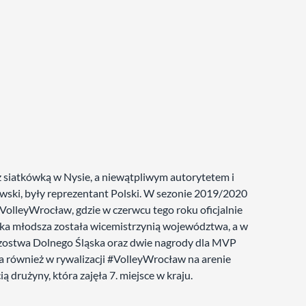
 siatkówką w Nysie, a niewątpliwym autorytetem i
lewski, były reprezentant Polski. W sezonie 2019/2020
VolleyWrocław, gdzie w czerwcu tego roku oficjalnie
orka młodsza została wicemistrzynią województwa, a w
trzostwa Dolnego Śląska oraz dwie nagrody dla MVP
a również w rywalizacji #VolleyWrocław na arenie
 drużyny, która zajęła 7. miejsce w kraju.