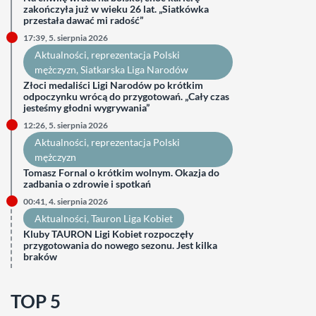
zakończyła już w wieku 26 lat. „Siatkówka
przestała dawać mi radość”
17:39, 5. sierpnia 2026
Aktualności
, 
reprezentacja Polski
mężczyzn
, 
Siatkarska Liga Narodów
Złoci medaliści Ligi Narodów po krótkim
odpoczynku wrócą do przygotowań. „Cały czas
jesteśmy głodni wygrywania”
12:26, 5. sierpnia 2026
Aktualności
, 
reprezentacja Polski
mężczyzn
Tomasz Fornal o krótkim wolnym. Okazja do
zadbania o zdrowie i spotkań
00:41, 4. sierpnia 2026
Aktualności
, 
Tauron Liga Kobiet
Kluby TAURON Ligi Kobiet rozpoczęły
przygotowania do nowego sezonu. Jest kilka
braków
TOP 5