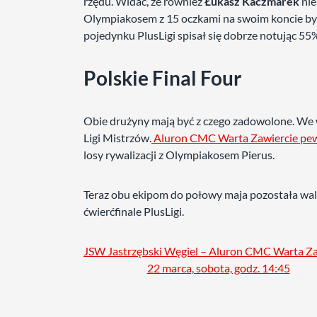
rzędu. Widać, że również
Łukasz Kaczmarek
nie
Olympiakosem z 15 oczkami na swoim koncie był
pojedynku PlusLigi spisał się dobrze notując 55
Polskie Final Four
Obie drużyny mają być z czego zadowolone. We 
Ligi Mistrzów.
Aluron CMC Warta Zawiercie pe
losy rywalizacji z Olympiakosem Pierus.
Teraz obu ekipom do połowy maja pozostała walk
ćwierćfinale PlusLigi.
JSW Jastrzębski Węgiel – Aluron CMC Warta Za
22 marca, sobota, godz. 14:45