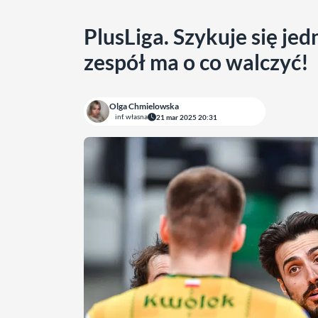
PlusLiga. Szykuje się jed
zespół ma o co walczyć!
Olga Chmielowska
inf. własna
21 mar 2025 20:31