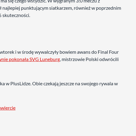
 ma się czego wstydzić. W wygranym 3:0 meczu z
 najlepiej punktującym siatkarzem, również w poprzednim
% skuteczności.
wtorek i w środę wywalczyły bowiem awans do Final Four
wnie pokonała SVG Luneburg
, mistrzowie Polski odwrócili
a w PlusLidze. Obie czekają jeszcze na swojego rywala w
wiercie