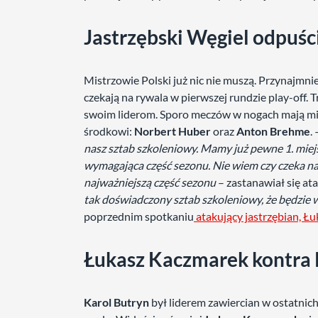
Jastrzębski Węgiel odpuśc
Mistrzowie Polski już nic nie muszą. Przynajmnie
czekają na rywala w pierwszej rundzie play-off. 
swoim liderom. Sporo meczów w nogach mają m
środkowi:
Norbert Huber
oraz
Anton Brehme
.
nasz sztab szkoleniowy. Mamy już pewne 1. miejs
wymagająca część sezonu. Nie wiem czy czeka nas
najważniejszą część sezonu
– zastanawiał się at
tak doświadczony sztab szkoleniowy, że będzie w
poprzednim spotkaniu
atakujący jastrzębian, Ł
Łukasz Kaczmarek kontra 
Karol Butryn
był liderem zawiercian w ostatnic