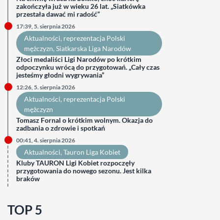
zakończyła już w wieku 26 lat. „Siatkówka
przestała dawać mi radość”
17:39, 5. sierpnia 2026
Aktualności
, 
reprezentacja Polski
mężczyzn
, 
Siatkarska Liga Narodów
Złoci medaliści Ligi Narodów po krótkim
odpoczynku wrócą do przygotowań. „Cały czas
jesteśmy głodni wygrywania”
12:26, 5. sierpnia 2026
Aktualności
, 
reprezentacja Polski
mężczyzn
Tomasz Fornal o krótkim wolnym. Okazja do
zadbania o zdrowie i spotkań
00:41, 4. sierpnia 2026
Aktualności
, 
Tauron Liga Kobiet
Kluby TAURON Ligi Kobiet rozpoczęły
przygotowania do nowego sezonu. Jest kilka
braków
TOP 5