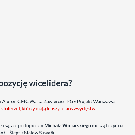
pozycję wicelidera?
igi Aluron CMC Warta Zawiercie i PGE Projekt Warszawa
 stołeczni, którzy mają lepszy bilans zwycięstw.
li są, ale podopieczni
Michała Winiarskiego
muszą liczyć na
spół – Ślepsk Malow Suwałki.