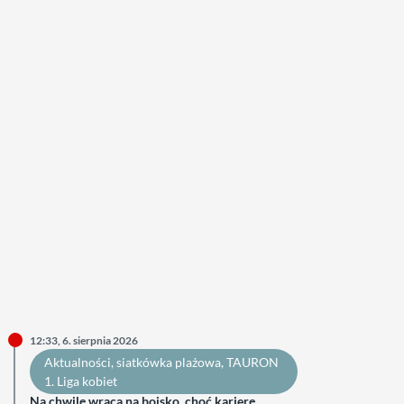
12:33, 6. sierpnia 2026
Aktualności
, 
siatkówka plażowa
, 
TAURON
1. Liga kobiet
Na chwilę wraca na boisko, choć karierę