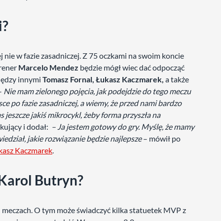
i?
j nie w fazie zasadniczej. Z 75 oczkami na swoim koncie
Trener
Marcelo Mendez
będzie mógł wiec dać odpocząć
iędzy innymi
Tomasz Fornal, Łukasz Kaczmarek,
a także
 –
Nie mam zielonego pojęcia, jak podejdzie do tego meczu
ce po fazie zasadniczej, a wiemy, że przed nami bardzo
 jeszcze jakiś mikrocykl, żeby forma przyszła na
akujący i dodał:
– Ja jestem gotowy do gry. Myślę, że mamy
iedział, jakie rozwiązanie będzie najlepsze
– mówił po
ukasz Kaczmarek
.
Karol Butryn?
h meczach. O tym może świadczyć kilka statuetek MVP z