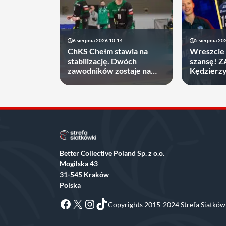
6 sierpnia 2026 10:14
5 sierpnia 20
ChKS Chełm stawia na
Wreszcie 
stabilizację. Dwóch
szansę! 
zawodników zostaje na
Kędzierz
dłużej
zakontrak
Better Collective Poland Sp. z o.o.
Mogilska 43
31-545 Kraków
Polska
Facebook
X
Instagram
TikTok
Copyrights 2015-2024 Strefa Siatkówk