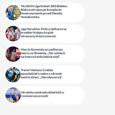
TAURON Liga Kobiet: BKS Bielsko-
Biała w okrojonym komplecie!
Nowe wyzwanie przed Klaudią
Nowakowską
Liga Narodów. Polscy siatkarze są
w niebie! Kolejny krążek
okraszony dreszczowcem
Marcin Komenda szczęśliwy po
meczu ze Słowenią. „Ten uśmiech
na twarzy każdy będzie miał”
Trener Mateusz Grabda
opowiedział o walce o zdrowie
swoich dzieci. „Nie odpuszczę”
Ukrainka zamknęła skład ŁKS-u
Commercecon Łódź