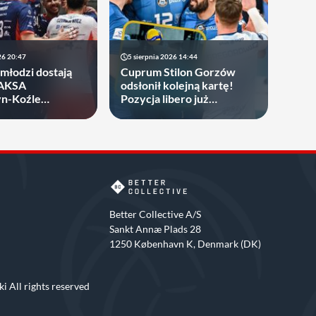
26 20:47
5 sierpnia 2026 14:44
młodzi dostają
Cuprum Stilon Gorzów
ZAKSA
odsłonił kolejną kartę!
yn-Koźle
Pozycja libero już
towała 19-latka
obsadzona
Better Collective A/S
Sankt Annæ Plads 28
1250 København K, Denmark (DK)
i All rights reserved