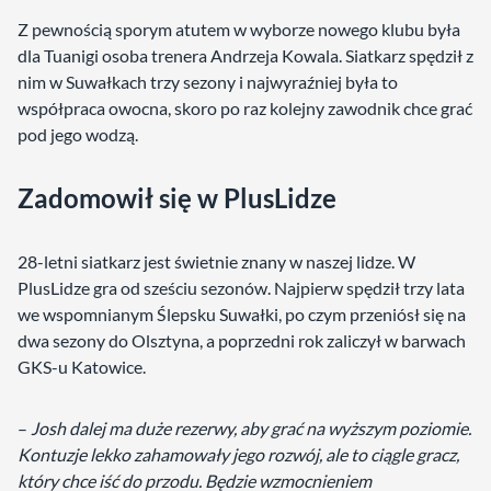
Z pewnością sporym atutem w wyborze nowego klubu była
dla Tuanigi osoba trenera Andrzeja Kowala. Siatkarz spędził z
nim w Suwałkach trzy sezony i najwyraźniej była to
współpraca owocna, skoro po raz kolejny zawodnik chce grać
pod jego wodzą.
Zadomowił się w PlusLidze
28-letni siatkarz jest świetnie znany w naszej lidze. W
PlusLidze gra od sześciu sezonów. Najpierw spędził trzy lata
we wspomnianym Ślepsku Suwałki, po czym przeniósł się na
dwa sezony do Olsztyna, a poprzedni rok zaliczył w barwach
GKS-u Katowice.
–
Josh dalej ma duże rezerwy, aby grać na wyższym poziomie.
Kontuzje lekko zahamowały jego rozwój, ale to ciągle gracz,
który chce iść do przodu. Będzie wzmocnieniem