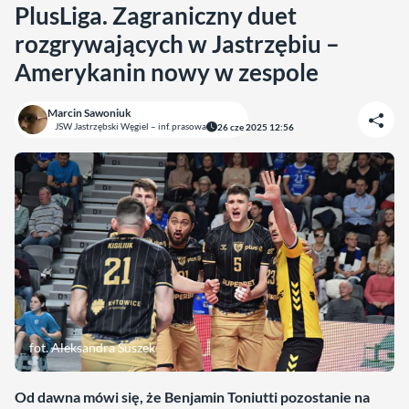
PlusLiga. Zagraniczny duet
rozgrywających w Jastrzębiu –
Amerykanin nowy w zespole
Marcin Sawoniuk
JSW Jastrzębski Węgiel – inf. prasowa
26 cze 2025 12:56
fot. Aleksandra Suszek
Od dawna mówi się, że Benjamin Toniutti pozostanie na