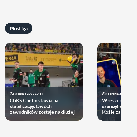
PlusLiga
6 sierpnia 2026 10:14
5 sierpnia 2026 20:47
ChKS Chełm stawia na
Wreszcie młodzi
stabilizację. Dwóch
szansę! ZAKSA 
zawodników zostaje na dłużej
Koźle zakontra
latka