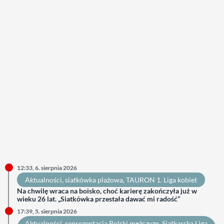
12:33, 6. sierpnia 2026
Aktualności
, 
siatkówka plażowa
, 
TAURON 1. Liga kobiet
Na chwilę wraca na boisko, choć karierę zakończyła już w
wieku 26 lat. „Siatkówka przestała dawać mi radość”
17:39, 5. sierpnia 2026
Aktualności
, 
reprezentacja Polski mężczyzn
, 
Siatkarska Liga