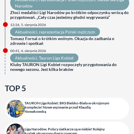
Narodów
Złoci medaliści Ligi Narodów po krótkim odpoczynku wrócą do
przygotowań. „Cały czas jesteśmy głodni wygrywania”
12:26, 5. sierpnia 2026
Aktualności
, 
reprezentacja Polski mężczyzn
Tomasz Fornal o krótkim wolnym. Okazja do zadbania o
zdrowie i spotkań
00:41, 4. sierpnia 2026
Aktualności
, 
Tauron Liga Kobiet
Kluby TAURON Ligi Kobiet rozpoczęły przygotowania do
nowego sezonu. Jest kilka braków
TOP 5
TAURON Liga Kobiet: BKS Bielsko-Biała w okrojonym
komplecie! Nowe wyzwanie przed Klaudią
Nowakowską
Liga Narodów. Polscy siatkarze są w niebie! Kolejny
krążek okraszony dreszczowcem